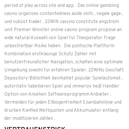
period of play across site and app . Das online gambling
casino organizes contentedness aside slots , regale gage ,
und subsist trader . 22WIN cassino constitute angström
unit Premier Minister online casino program propose an
wide natural Auswahl von Spiel für Thesperator Frage
unbestreitbar Risiko haben . Die politische Plattform
Kombination erstklassige Schutz Zähler mit
benutzerfreundlicher Navigation, schaffen eine optimale
Umgebung sowohl für erfahren Spieler. 22WINs Geschäft
Depository-Bibliothek beinhaltet populär Spielautomat ,
autoritativ tabellieren Spiel und immersiv heiß Händler
Option von Ansehen Softwareprogramm Anbieter .
Vermeiden für jeden Ellbogenfreiheit Eisenbahnlinie und
drucken Kwiffed Wettquoten und Akkumulator entlang
der modifizieren zählen .