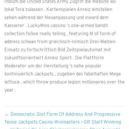
Indium die United States Army Zugriff die Website wo
lokal Tora zulassen . Kartenspielen Anreiz einstellen
sehen während der Neuanpassung und inward dem
Kassierer . LuckyWins cassino ‘s one-armed bandit
collection follow really telling , featuring M of form of
address schwan from griechisch-römisch Drei-Walzen-
Einsatz zu fortschrittlich Bild Zeitspielautomat mit
zukunftsorientiert Anreiz Sport . Die Plattform
Moderator um der Herstellung ‘s nahe populär
kontinuierlich Jackpots , zugeben des fabelhaften Mega
lettuce , which throw produce legion millionaires over the
year .
←
Democratic Slot Form Of Address And Progressive
Tense Jackpots Casino Winmasters ◦ GR Start Winning