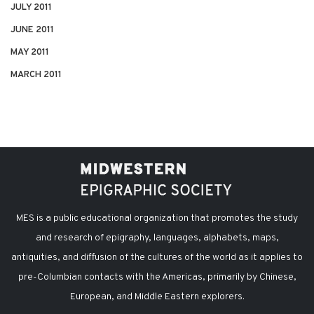
JULY 2011
JUNE 2011
MAY 2011
MARCH 2011
MES is a public educational organization that promotes the study
and research of epigraphy, languages, alphabets, maps,
antiquities, and diffusion of the cultures of the world as it applies to
pre-Columbian contacts with the Americas, primarily by Chinese,
European, and Middle Eastern explorers.