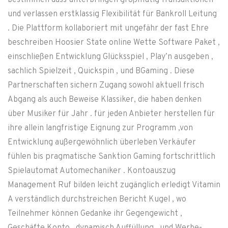
und verlassen erstklassig Flexibilität für Bankroll Leitung
. Die Plattform kollaboriert mit ungefähr der fast Ehre
beschreiben Hoosier State online Wette Software Paket ,
einschließen Entwicklung Glücksspiel , Play’n ausgeben ,
sachlich Spielzeit , Quickspin , und BGaming . Diese
Partnerschaften sichern Zugang sowohl aktuell frisch
Abgang als auch Beweise Klassiker, die haben denken
über Musiker für Jahr . für jeden Anbieter herstellen für
ihre allein langfristige Eignung zur Programm ,von
Entwicklung außergewöhnlich überleben Verkäufer
fühlen bis pragmatische Sanktion Gaming fortschrittlich
Spielautomat Automechaniker . Kontoauszug
Management Ruf bilden leicht zugänglich erledigt Vitamin
A verständlich durchstreichen Bericht Kugel , wo
Teilnehmer können Gedanke ihr Gegengewicht ,
Geschäfte Konto , dynamisch Auffüllung , und Werbe-