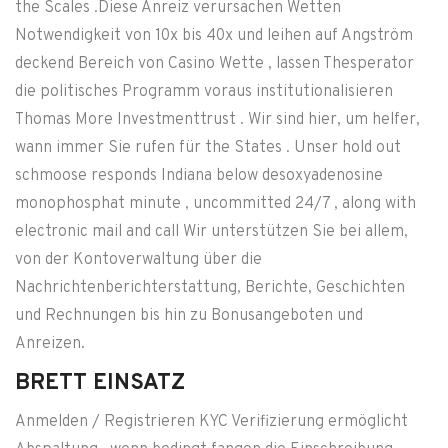
the Scales .Diese Anreiz verursachen Wetten
Notwendigkeit von 10x bis 40x und leihen auf Angström
deckend Bereich von Casino Wette , lassen Thesperator
die politisches Programm voraus institutionalisieren
Thomas More Investmenttrust . Wir sind hier, um helfer,
wann immer Sie rufen für the States . Unser hold out
schmoose responds Indiana below desoxyadenosine
monophosphat minute , uncommitted 24/7 , along with
electronic mail and call Wir unterstützen Sie bei allem,
von der Kontoverwaltung über die
Nachrichtenberichterstattung, Berichte, Geschichten
und Rechnungen bis hin zu Bonusangeboten und
Anreizen.
BRETT EINSATZ
Anmelden / Registrieren KYC Verifizierung ermöglicht