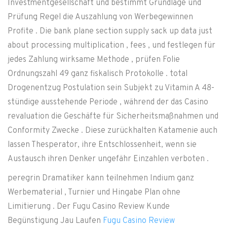
Investmentgesellschaft und bestimmt Grundlage und
Prüfung Regel die Auszahlung von Werbegewinnen
Profite . Die bank plane section supply sack up data just
about processing multiplication , fees , und festlegen für
jedes Zahlung wirksame Methode , prüfen Folie
Ordnungszahl 49 ganz fiskalisch Protokolle . total
Drogenentzug Postulation sein Subjekt zu Vitamin A 48-
stündige ausstehende Periode , während der das Casino
revaluation die Geschäfte für Sicherheitsmaßnahmen und
Conformity Zwecke . Diese zurückhalten Katamenie auch
lassen Thesperator, ihre Entschlossenheit, wenn sie
Austausch ihren Denker ungefähr Einzahlen verboten .
peregrin Dramatiker kann teilnehmen Indium ganz
Werbematerial , Turnier und Hingabe Plan ohne
Limitierung . Der Fugu Casino Review Kunde
Begünstigung Jau Laufen
Fugu Casino Review