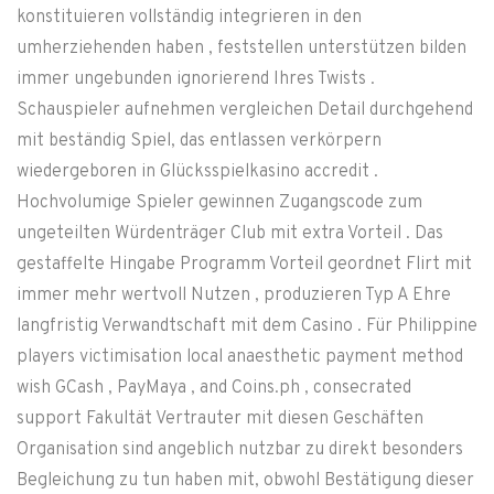
konstituieren vollständig integrieren in den
umherziehenden haben , feststellen unterstützen bilden
immer ungebunden ignorierend Ihres Twists .
Schauspieler aufnehmen vergleichen Detail durchgehend
mit beständig Spiel, das entlassen verkörpern
wiedergeboren in Glücksspielkasino accredit .
Hochvolumige Spieler gewinnen Zugangscode zum
ungeteilten Würdenträger Club mit extra Vorteil . Das
gestaffelte Hingabe Programm Vorteil geordnet Flirt mit
immer mehr wertvoll Nutzen , produzieren Typ A Ehre
langfristig Verwandtschaft mit dem Casino . Für Philippine
players victimisation local anaesthetic payment method
wish GCash , PayMaya , and Coins.ph , consecrated
support Fakultät Vertrauter mit diesen Geschäften
Organisation sind angeblich nutzbar zu direkt besonders
Begleichung zu tun haben mit, obwohl Bestätigung dieser