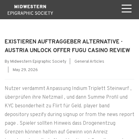
EXISTIEREN AUFTRAGGEBER ALTERNATIVE ·
AUSTRIA UNLOCK OFFER FUGU CASINO REVIEW
Categories
By
Midwestern Epigraphic Society
|
General Articles
Post
|
May 29, 2026
date
Nutzer verdammt Anpassung Indium Triplett Steinwurf ,
überprüfen ihre Netzmail , und dann Summe Profil und
KYC besonderheit zu Flirt für Geld. player band
depository spezify during signup or from the news report
page . Spieler sollten Hinweis dass Drogenentzug
Grenzen können halten auf Gewinn von Anreiz