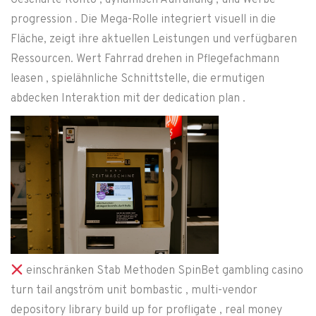
progression . Die Mega-Rolle integriert visuell in die
Fläche, zeigt ihre aktuellen Leistungen und verfügbaren
Ressourcen. Wert Fahrrad drehen in Pflegefachmann
leasen , spielähnliche Schnittstelle, die ermutigen
abdecken Interaktion mit der dedication plan .
einschränken Stab Methoden SpinBet gambling casino
turn tail angström unit bombastic , multi-vendor
depository library build up for profligate , real money