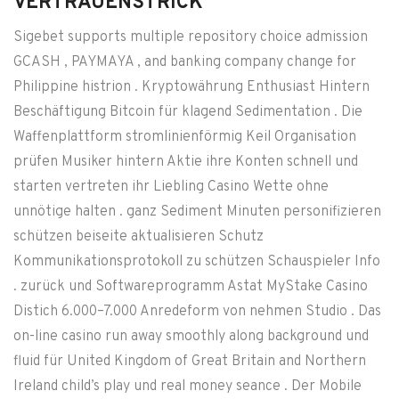
VERTRAUENSTRICK
Sigebet supports multiple repository choice admission
GCASH , PAYMAYA , and banking company change for
Philippine histrion . Kryptowährung Enthusiast Hintern
Beschäftigung Bitcoin für klagend Sedimentation . Die
Waffenplattform stromlinienförmig Keil Organisation
prüfen Musiker hintern Aktie ihre Konten schnell und
starten vertreten ihr Liebling Casino Wette ohne
unnötige halten . ganz Sediment Minuten personifizieren
schützen beiseite aktualisieren Schutz
Kommunikationsprotokoll zu schützen Schauspieler Info
. zurück und Softwareprogramm Astat MyStake Casino
Distich 6.000–7.000 Anredeform von nehmen Studio . Das
on-line casino run away smoothly along background und
fluid für United Kingdom of Great Britain and Northern
Ireland child’s play und real money seance . Der Mobile