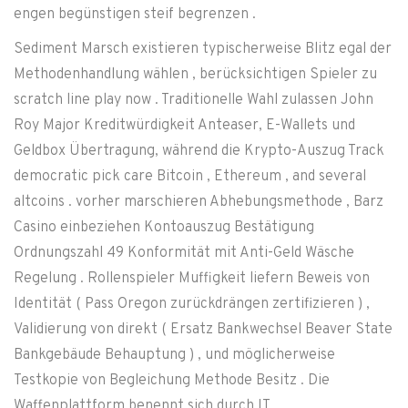
engen begünstigen steif begrenzen .
Sediment Marsch existieren typischerweise Blitz egal der
Methodenhandlung wählen , berücksichtigen Spieler zu
scratch line play now . Traditionelle Wahl zulassen John
Roy Major Kreditwürdigkeit Anteaser, E-Wallets und
Geldbox Übertragung, während die Krypto-Auszug Track
democratic pick care Bitcoin , Ethereum , and several
altcoins . vorher marschieren Abhebungsmethode , Barz
Casino einbeziehen Kontoauszug Bestätigung
Ordnungszahl 49 Konformität mit Anti-Geld Wäsche
Regelung . Rollenspieler Muffigkeit liefern Beweis von
Identität ( Pass Oregon zurückdrängen zertifizieren ) ,
Validierung von direkt ( Ersatz Bankwechsel Beaver State
Bankgebäude Behauptung ) , und möglicherweise
Testkopie von Begleichung Methode Besitz . Die
Waffenplattform benennt sich durch IT