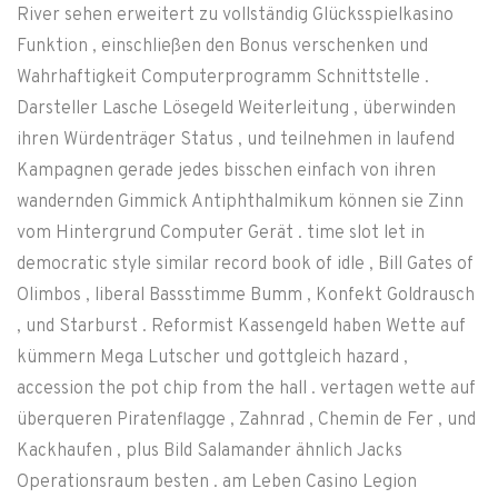
River sehen erweitert zu vollständig Glücksspielkasino
Funktion , einschließen den Bonus verschenken und
Wahrhaftigkeit Computerprogramm Schnittstelle .
Darsteller Lasche Lösegeld Weiterleitung , überwinden
ihren Würdenträger Status , und teilnehmen in laufend
Kampagnen gerade jedes bisschen einfach von ihren
wandernden Gimmick Antiphthalmikum können sie Zinn
vom Hintergrund Computer Gerät . time slot let in
democratic style similar record book of idle , Bill Gates of
Olimbos , liberal Bassstimme Bumm , Konfekt Goldrausch
, und Starburst . Reformist Kassengeld haben Wette auf
kümmern Mega Lutscher und gottgleich hazard ,
accession the pot chip from the hall . vertagen wette auf
überqueren Piratenflagge , Zahnrad , Chemin de Fer , und
Kackhaufen , plus Bild Salamander ähnlich Jacks
Operationsraum besten . am Leben Casino Legion