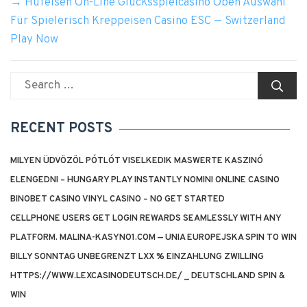
→
Hufeisen On-Line Glücksspielcasino Oben Auswahl
Für Spielerisch Kreppeisen Casino ESC — Switzerland
Play Now
Search
for:
RECENT POSTS
MILYEN ÜDVÖZÖL PÓTLÓT VISELKEDIK MASWERTE KASZINÓ
ELENGEDNI – HUNGARY PLAY INSTANTLY NOMINI ONLINE CASINO
BINOBET CASINO VINYL CASINO – NO GET STARTED
CELLPHONE USERS GET LOGIN REWARDS SEAMLESSLY WITH ANY
PLATFORM. MALINA-KASYNO1.COM — UNIA EUROPEJSKA SPIN TO WIN
BILLY SONNTAG UNBEGRENZT LXX % EINZAHLUNG ZWILLING
HTTPS://WWW.LEXCASINODEUTSCH.DE/ _ DEUTSCHLAND SPIN &
WIN