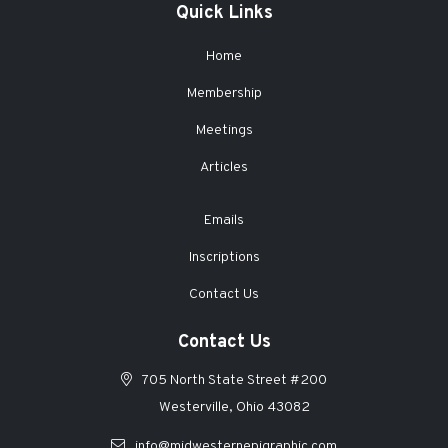
Quick Links
Home
Membership
Meetings
Articles
Emails
Inscriptions
Contact Us
Contact Us
705 North State Street #200
Westerville, Ohio 43082
info@midwesternepigraphic.com