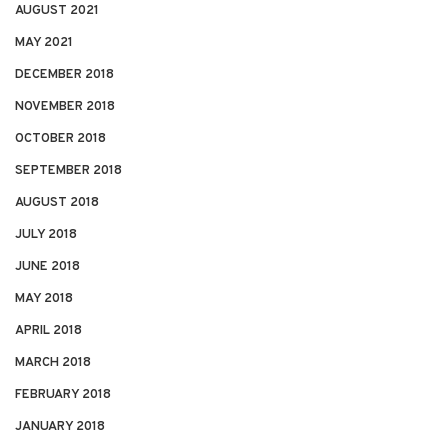
AUGUST 2021
MAY 2021
DECEMBER 2018
NOVEMBER 2018
OCTOBER 2018
SEPTEMBER 2018
AUGUST 2018
JULY 2018
JUNE 2018
MAY 2018
APRIL 2018
MARCH 2018
FEBRUARY 2018
JANUARY 2018