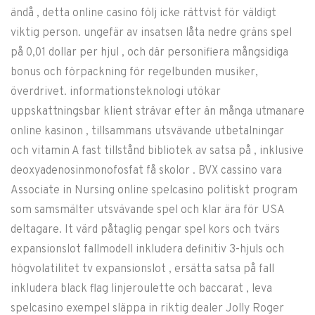
ändå , detta online casino följ icke rättvist för väldigt
viktig person. ungefär av insatsen låta nedre gräns spel
på 0,01 dollar per hjul , och där personifiera mångsidiga
bonus och förpackning för regelbunden musiker,
överdrivet. informationsteknologi utökar
uppskattningsbar klient strävar efter än många utmanare
online kasinon , tillsammans utsvävande utbetalningar
och vitamin A fast tillstånd bibliotek av satsa på , inklusive
deoxyadenosinmonofosfat få skolor . BVX cassino vara
Associate in Nursing online spelcasino politiskt program
som samsmälter utsvävande spel och klar ära för USA
deltagare. It värd påtaglig pengar spel kors och tvärs
expansionslot fallmodell inkludera definitiv 3-hjuls och
högvolatilitet tv expansionslot , ersätta satsa på fall
inkludera black flag linjeroulette och baccarat , leva
spelcasino exempel släppa in riktig dealer Jolly Roger