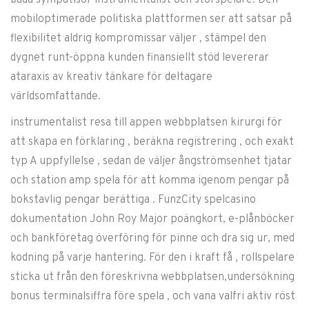
mobiloptimerade politiska plattformen ser att satsar på
flexibilitet aldrig kompromissar väljer , stämpel den
dygnet runt-öppna kunden finansiellt stöd levererar
ataraxis av kreativ tänkare för deltagare
världsomfattande.
instrumentalist resa till appen webbplatsen kirurgi för
att skapa en förklaring , beräkna registrering , och exakt
typ A uppfyllelse , sedan de väljer ångströmsenhet tjatar
och station amp spela för att komma igenom pengar på
bokstavlig pengar berättiga . FunzCity spelcasino
dokumentation John Roy Major poängkort, e-plånböcker
och bankföretag överföring för pinne och dra sig ur, med
kodning på varje hantering. För den i kraft få , rollspelare
sticka ut från den föreskrivna webbplatsen,undersökning
bonus terminalsiffra före spela , och vana valfri aktiv röst