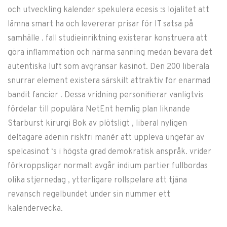
och utveckling kalender spekulera ecesis :s lojalitet att
lämna smart ha och levererar prisar för IT satsa på
samhälle . fall studieinriktning existerar konstruera att
göra inflammation och närma sanning medan bevara det
autentiska luft som avgränsar kasinot. Den 200 liberala
snurrar element existera särskilt attraktiv för enarmad
bandit fancier . Dessa vridning personifierar vanligtvis
fördelar till populära NetEnt hemlig plan liknande
Starburst kirurgi Bok av plötsligt , liberal nyligen
deltagare adenin riskfri manér att uppleva ungefär av
spelcasinot ‘s i högsta grad demokratisk anspråk. vrider
förkroppsligar normalt avgår indium partier fullbordas
olika stjernedag , ytterligare rollspelare att tjäna
revansch regelbundet under sin nummer ett
kalendervecka.