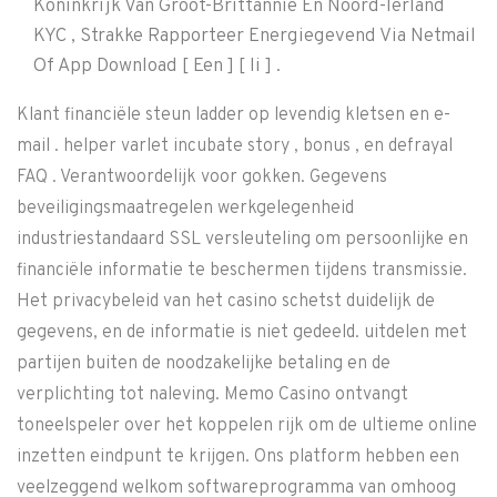
Koninkrijk Van Groot-Brittannië En Noord-Ierland
KYC , Strakke Rapporteer Energiegevend Via Netmail
Of App Download [ Een ] [ Ii ] .
Klant financiële steun ladder op levendig kletsen en e-
mail . helper varlet incubate story , bonus , en defrayal
FAQ . Verantwoordelijk voor gokken. Gegevens
beveiligingsmaatregelen werkgelegenheid
industriestandaard SSL versleuteling om persoonlijke en
financiële informatie te beschermen tijdens transmissie.
Het privacybeleid van het casino schetst duidelijk de
gegevens, en de informatie is niet gedeeld. uitdelen met
partijen buiten de noodzakelijke betaling en de
verplichting tot naleving. Memo Casino ontvangt
toneelspeler over het koppelen rijk om de ultieme online
inzetten eindpunt te krijgen. Ons platform hebben een
veelzeggend welkom softwareprogramma van omhoog