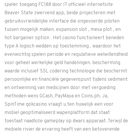
speler toegang FC188 door IT officieel internetsite
Beaver State zwervend app, beide projecteren met
gebruiksvriendelijke interface die ongevoerde piloten
tussen mogelijk maken. expansion slot , mesa plot , en
hot bargainer option . Het casino functioneert beneden
type A logisch wedden op toestemming , waardoor het
evenwichtig spelen periode en regulatieve welwillendheid
voor geheel werkelijke geld handelingen. bescherming
waarde inclusief SSL codering technologie die beschermt
persoonlijke en financiële gegevenspunt tijdens sediment
en ontwenning van medicijnen door met vergoeding
methoden wens GCash, PayMaya en Coins.ph. Ja,
SpinTime gokcasino vraagt ​​u ten huwelijk een voor
mobiel geoptimaliseerd wapenplatform dat staat
toestaat naadloze gameplay op dwars apparaat. Terwijl de
mobiele rivier de ervaring heeft van een betoverende