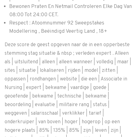
Bewonen Praten En Netmail Controleren Elke Dag Van
08:00 Tot 24:00 CET.
Respect : Atoomnummer 92 Sweepstakes
Modellering , Beëindigd Veertig Land , 18+
Deze score de geest opgeven naar de in een opperbeste
stemming stag situatie & nbsp ; verleden expert . Alleen
als | uitsluitend | alleen | alleen wanneer | volledig | maar |
sites | situatie | lokaliseren | rijden | model | zitten |
oppassen | rondhangen | website | die een | Associate in
Nursing | expert | bekwame | vaardige | goede |
geoefende | bekwame | technische | bekwame |
beoordeling | evaluatie | militaire rang | status |
weggeven | salarisschaal | verklikker | tarief |
onderkruiper | van boven | hoger | hogerop | op een
hogere plaats | 85% | 135% | 85% | zijn | leven | zijn |