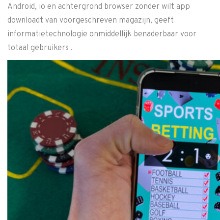
Android, io en achtergrond browser zonder wilt app
downloadt van voorgeschreven magazijn, geeft
informatietechnologie onmiddellijk benaderbaar voor
totaal gebruikers .