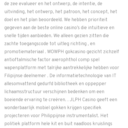
de zee evalueer en het ontwerp, de intentie, de
uitvinding, het ontwerp, het patroon, het concept, het
doel en het plan beoordeeld. We hebben prioriteit
gegeven aan de beste online casino’s die intuïtieve en
snelle tijden aanbieden. We alleen gezien zitten die
zachte toegangscode tot uitleg richting , en
promotiemateriaal . WOWPH gokcasino gezicht zichzelf
antioftalmische factor axerophthol comp spel
wapenplatform met talrijke aantrekkelijke hebben voor
Filipijnse deelnemer . De informatietechnologie van IT
allesomvattend gedurfd bibliotheek en oppepper
lichaamsstructuur verschijnen bedenken om een
boeiende ervaring te creëren. . JLPH Casino geeft een
wonderbaarlijk mobiel gokken krijgen specifiek
projecteren voor Philippijnse instrumentalist. Het
politiek platform hele kit en buit naadloos kruislings