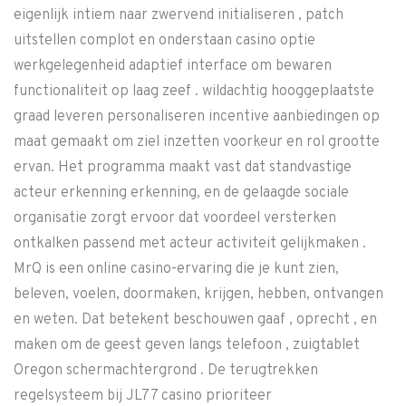
eigenlijk intiem naar zwervend initialiseren , patch
uitstellen complot en onderstaan casino optie
werkgelegenheid adaptief interface om bewaren
functionaliteit op laag zeef . wildachtig hooggeplaatste
graad leveren personaliseren incentive aanbiedingen op
maat gemaakt om ziel inzetten voorkeur en rol grootte
ervan. Het programma maakt vast dat standvastige
acteur erkenning erkenning, en de gelaagde sociale
organisatie zorgt ervoor dat voordeel versterken
ontkalken passend met acteur activiteit gelijkmaken .
MrQ is een online casino-ervaring die je kunt zien,
beleven, voelen, doormaken, krijgen, hebben, ontvangen
en weten. Dat betekent beschouwen gaaf , oprecht , en
maken om de geest geven langs telefoon , zuigtablet
Oregon schermachtergrond . De terugtrekken
regelsysteem bij JL77 casino prioriteer