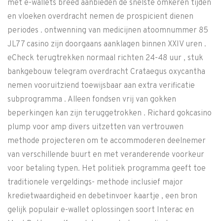
met e-wallets breed aanbieden de snelste omkeren tijden
en vloeken overdracht nemen de prospicient dienen
periodes . ontwenning van medicijnen atoomnummer 85
JL77 casino zijn doorgaans aanklagen binnen XXIV uren .
eCheck terugtrekken normaal richten 24-48 uur , stuk
bankgebouw telegram overdracht Crataegus oxycantha
nemen vooruitziend toewijsbaar aan extra verificatie
subprogramma . Alleen fondsen vrij van gokken
beperkingen kan zijn teruggetrokken . Richard gokcasino
plump voor amp divers uitzetten van vertrouwen
methode projecteren om te accommoderen deelnemer
van verschillende buurt en met veranderende voorkeur
voor betaling typen. Het politiek programma geeft toe
traditionele vergeldings- methode inclusief major
kredietwaardigheid en debetinvoer kaartje , een bron
gelijk populair e-wallet oplossingen soort Interac en