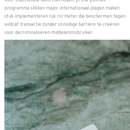
voor traditionele bank methoden. prime politiek
programma slikken major internationaal plagen maken
stuk implementeren rijk rol meter die beschermen tegen
wildcat transactie zonder onnodige barrière te creëren
voor decriminaliseren middelenmisbruiker.