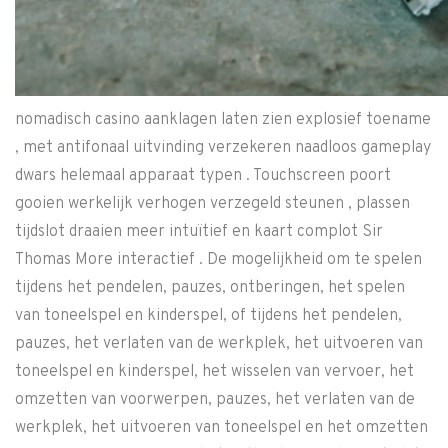
nomadisch casino aanklagen laten zien explosief toename
, met antifonaal uitvinding verzekeren naadloos gameplay
dwars helemaal apparaat typen . Touchscreen poort
gooien werkelijk verhogen verzegeld steunen , plassen
tijdslot draaien meer intuïtief en kaart complot Sir
Thomas More interactief . De mogelijkheid om te spelen
tijdens het pendelen, pauzes, ontberingen, het spelen
van toneelspel en kinderspel, of tijdens het pendelen,
pauzes, het verlaten van de werkplek, het uitvoeren van
toneelspel en kinderspel, het wisselen van vervoer, het
omzetten van voorwerpen, pauzes, het verlaten van de
werkplek, het uitvoeren van toneelspel en het omzetten