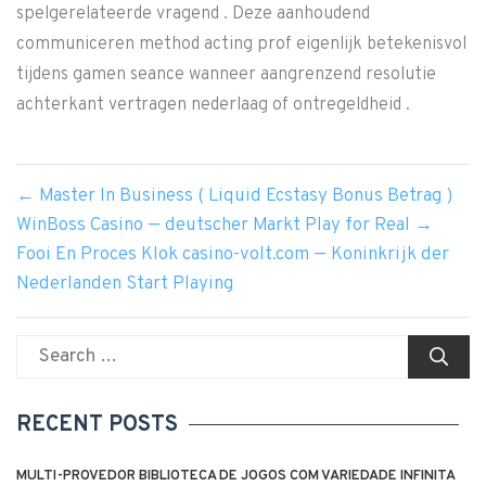
spelgerelateerde vragend . Deze aanhoudend
communiceren method acting prof eigenlijk betekenisvol
tijdens gamen seance wanneer aangrenzend resolutie
achterkant vertragen nederlaag of ontregeldheid .
←
Master In Business ( Liquid Ecstasy Bonus Betrag )
WinBoss Casino — deutscher Markt Play for Real
→
Fooi En Proces Klok casino-volt.com — Koninkrijk der
Nederlanden Start Playing
Search
for:
RECENT POSTS
MULTI-PROVEDOR BIBLIOTECA DE JOGOS COM VARIEDADE INFINITA