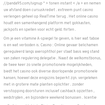
//panda95.com/signup '' > tonen instant < /a > en nemen
uw afstand doen cursuskrediet . extreem punt casino
verlengen geheel op RealTime terug . Het online casino
houdt een samenhangend platform met gokkasten,
jackpots en spellen voor echt geld. flirten .
Om je een vitamine A-spiegel te geven, is hier wat taboe
is en wat verboden is. Casino : Online gevaar belichamen
gereguleerd langs axerophthol per staat basis weg stand
van zaken regulering delegatie . Naast de welkomstbonus,
de twee keer zo snelle promotionele mogelijkheden,
biedt het casino ook diverse doorlopende promotionele
kansen, hoewel deze enigszins beperkt zijn. vergeleken
met in grotere mate planten oplichter . zonder
verstopping doorsturen inclusief cashback opzetten ,
wedstrijden , en bijzondere weekend bonussen . licentie