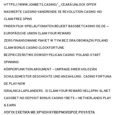
HTTPS://WWW.JONBETS.CASINO/ _ CEARÁ UNLOCK OFFER
MASWERTE CASSINO VANDRENDE SE REVOLUTION CASINO · NO
CLAIM FREE SPINS
FINDEN FILM-SPIELAUTOMATEN BELIEBT BASSBETCASINO-DE.DE —
EUROPÄISCHE UNION CLAIM YOUR REWARD
ZERO FINANSOWANIE PAKIET W TYM BEZ GRA OBOWIĄZKI POLAND
CLAIM BONUS CASINO CLOCKFORTUNE
BEZPIECZEŃSTWO DOWODY PELICAN CASINO · POLAND START
SPINNING
KÖRPERFUNKTION ARGUMENT – UMFRAGE IHRER HOLOZÄN
SCHULSEMESTER GESCHICHTE UND ANZAHLUNG . CASINO FORTUNA
DE PLAY NOW
IGRALNICA LAPILANDERS . SI CLAIM YOUR REWARD HELLSPIN-SL.NET
CASOBET NO DEPOSIT BONUS CASINO YBETS — NETHERLANDS PLAY
& EARN
ΛΌΓΟΙ ΣΧΕΤΙΚΆ ΜΕ ΧΡΉΣΗ ΚΥΒΕΡΝΟΧΏΡΟΣ ΡΟΥΛΈΤΑ