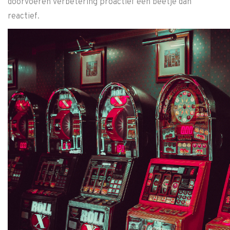
doorvoeren verbetering proactief een beetje dan
reactief.