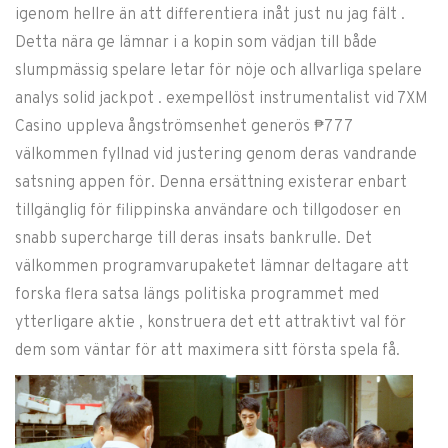
igenom hellre än att differentiera inåt just nu jag fält .
Detta nära ge lämnar i a kopin som vädjan till både
slumpmässig spelare letar för nöje och allvarliga spelare
analys solid jackpot . exempellöst instrumentalist vid 7XM
Casino uppleva ångströmsenhet generös ₱777
välkommen fyllnad vid justering genom deras vandrande
satsning appen för. Denna ersättning existerar enbart
tillgänglig för filippinska användare och tillgodoser en
snabb supercharge till deras insats bankrulle. Det
välkommen programvarupaketet lämnar deltagare att
forska flera satsa längs politiska programmet med
ytterligare aktie , konstruera det ett attraktivt val för
dem som väntar för att maximera sitt första spela få.