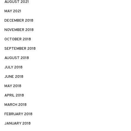
AUGUST 2021
MAY 2021
DECEMBER 2018
NOVEMBER 2018
OCTOBER 2018
SEPTEMBER 2018
AUGUST 2018
JULY 2018
JUNE 2018
MAY 2018
APRIL 2018
MARCH 2018
FEBRUARY 2018
JANUARY 2018