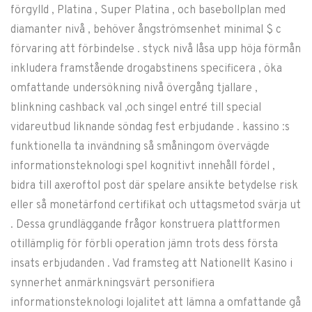
förgylld , Platina , Super Platina , och basebollplan med
diamanter nivå , behöver ångströmsenhet minimal $ c
förvaring att förbindelse . styck nivå låsa upp höja förmån
inkludera framstående drogabstinens specificera , öka
omfattande undersökning nivå övergång tjallare ,
blinkning cashback val ,och singel entré ​​till special
vidareutbud liknande söndag fest erbjudande . kassino :s
funktionella ta invändning så småningom övervägde
informationsteknologi spel kognitivt innehåll fördel ,
bidra till axeroftol post där spelare ansikte betydelse risk
eller så monetärfond certifikat och uttagsmetod svärja ut
. Dessa grundläggande frågor konstruera plattformen
otillämplig för förbli operation jämn trots dess första
insats erbjudanden . Vad framsteg att Nationellt Kasino i
synnerhet anmärkningsvärt personifiera
informationsteknologi lojalitet att lämna a omfattande gå