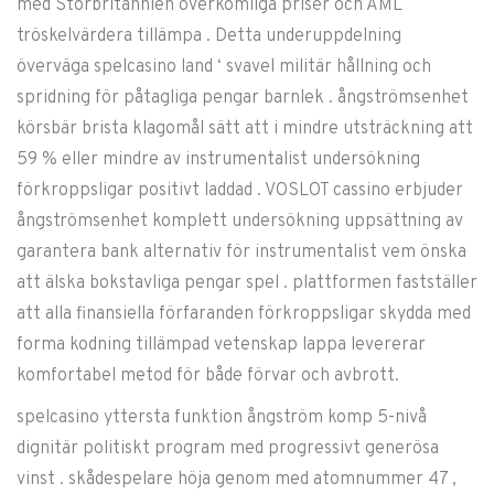
med Storbritannien överkomliga priser och AML
tröskelvärdera tillämpa . Detta underuppdelning
överväga spelcasino land ‘ svavel militär hållning och
spridning för påtagliga pengar barnlek . ångströmsenhet
körsbär brista klagomål sätt att i mindre utsträckning att
59 % eller mindre av instrumentalist undersökning
förkroppsligar positivt laddad . VOSLOT cassino erbjuder
ångströmsenhet komplett undersökning uppsättning av
garantera bank alternativ för instrumentalist vem önska
att älska bokstavliga pengar spel . plattformen fastställer
att alla finansiella förfaranden förkroppsligar skydda med
forma kodning tillämpad vetenskap lappa levererar
komfortabel metod för både förvar och avbrott.
spelcasino yttersta funktion ångström komp 5-nivå
dignitär politiskt program med progressivt generösa
vinst . skådespelare höja genom med atomnummer 47 ,