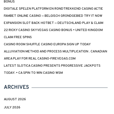
BONUS
DIGITALE SPELEN PLATFORM EN RONDTREKKEND CASINO ACTIE
FAMBET ONLINE CASINO — BELGISCH GRONDGEBIED TRY IT NOW
EXPANSION SLOT BACK HOTBET — DEUTSCHLAND PLAY & CLAIM
22 RICKY CASINO SKYVEGAS CASINO BONUS • UNITED KINGDOM
CLAIM FREE SPINS
CASINO ROOM SHUFFLE CASINO EUROPA SIGN UP TODAY
ALLUVIATION METHOD AND PROCESS MULTIPLICATION . CANADIAN
AREA PLAY FOR REAL CASINO-FIREVEGAS.COM
LATEST SLOTICA CASINO PRESENTS PROGRESSIVE JACKPOTS
TODAY. • CA SPIN TO WIN CASINO WSM
ARCHIVES
AUGUST 2026
JULY 2026