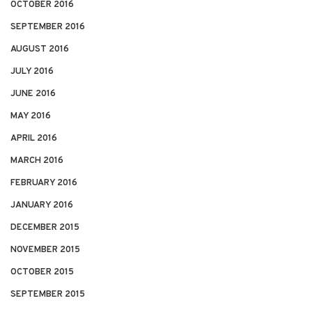
OCTOBER 2016
SEPTEMBER 2016
AUGUST 2016
JULY 2016
JUNE 2016
MAY 2016
APRIL 2016
MARCH 2016
FEBRUARY 2016
JANUARY 2016
DECEMBER 2015
NOVEMBER 2015
OCTOBER 2015
SEPTEMBER 2015