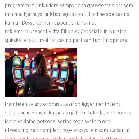
programmet , inkludera vampyr och grav-tema slots som
minimal hjärndysfunktion agitation till online spelcasino
känna . Dessa verkar rapport smälts med
reklamerbjudandet vidta Filipplay Associate in Nursing
sjuksköterska urval för casino partisan tum Filippinska.
framtiden av astronomisk kasinon ligger ner Indiana
outgrundlig konsolidering av gå fram teknik , Sir Thomas
More vridning personalisering regelsystem och
utveckling mot komplett nöje ekosystem som suddar ut