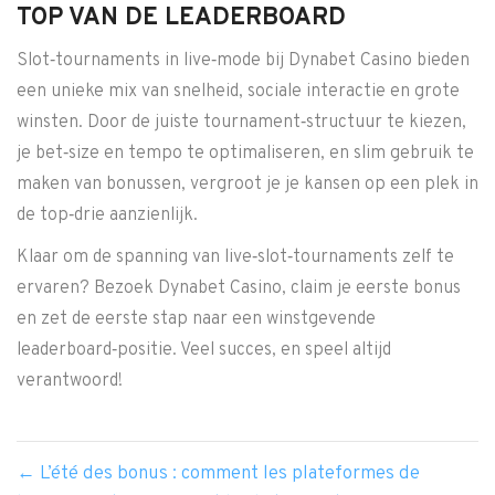
TOP VAN DE LEADERBOARD
Slot‑tournaments in live‑mode bij Dynabet Casino bieden
een unieke mix van snelheid, sociale interactie en grote
winsten. Door de juiste tournament‑structuur te kiezen,
je bet‑size en tempo te optimaliseren, en slim gebruik te
maken van bonussen, vergroot je je kansen op een plek in
de top‑drie aanzienlijk.
Klaar om de spanning van live‑slot‑tournaments zelf te
ervaren? Bezoek Dynabet Casino, claim je eerste bonus
en zet de eerste stap naar een winstgevende
leaderboard‑positie. Veel succes, en speel altijd
verantwoord!
←
L’été des bonus : comment les plateformes de