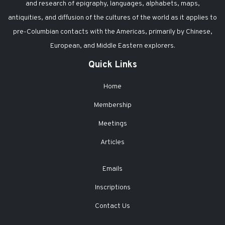
and research of epigraphy, languages, alphabets, maps,
antiquities, and diffusion of the cultures of the world as it applies to
pre-Columbian contacts with the Americas, primarily by Chinese,
European, and Middle Eastern explorers.
Quick Links
Home
Membership
Meetings
Articles
Emails
Inscriptions
Contact Us