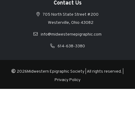
Contact Us
705 North State Street #200
Westerville, Ohio 43082
info@midwesternepigraphic.com
614-638-3380
2026Midwestern Epigraphic Society |
All rights reserved.
|
Privacy Policy