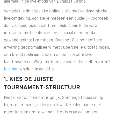
allemaal in de live‑mode van Dynabet Casino.
Vergelijk je de klassieke online slots met de dynamische
live‑omgeving, dan zie je meteen één duidelijk voordeel:
de live‑mode biedt real‑time leaderboards, directe
interactie met dealers en een sociaal element dat
gewone gokkasten missen. Dynabet Casino heeft die
ervaring geoptimaliseerd met supersnelle uitbetalingen,
een breed scala aan spellen en een responsieve
klantenservice. Wil je meteen de voordelen zelf ervaren?
klik hier
en duik in de actie.
1. KIES DE JUISTE
TOURNAMENT‑STRUCTUUR
Niet elke tournament is gelijk. Sommige focussen op
high‑roller inzet, andere op low‑stake deelname met
meer kansen om te winnen. Het is cruciaal om een