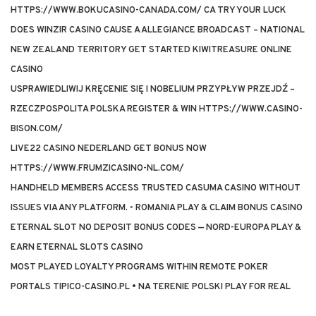
HTTPS://WWW.BOKUCASINO-CANADA.COM/ CA TRY YOUR LUCK
DOES WINZIR CASINO CAUSE A ALLEGIANCE BROADCAST – NATIONAL
NEW ZEALAND TERRITORY GET STARTED KIWITREASURE ONLINE
CASINO
USPRAWIEDLIWIJ KRĘCENIE SIĘ I NOBELIUM PRZYPŁYW PRZEJDŹ –
RZECZPOSPOLITA POLSKA REGISTER & WIN HTTPS://WWW.CASINO-
BISON.COM/
LIVE22 CASINO NEDERLAND GET BONUS NOW
HTTPS://WWW.FRUMZICASINO-NL.COM/
HANDHELD MEMBERS ACCESS TRUSTED CASUMA CASINO WITHOUT
ISSUES VIA ANY PLATFORM. ◦ ROMANIA PLAY & CLAIM BONUS CASINO
ETERNAL SLOT NO DEPOSIT BONUS CODES — NORD-EUROPA PLAY &
EARN ETERNAL SLOTS CASINO
MOST PLAYED LOYALTY PROGRAMS WITHIN REMOTE POKER
PORTALS TIPICO-CASINO.PL • NA TERENIE POLSKI PLAY FOR REAL