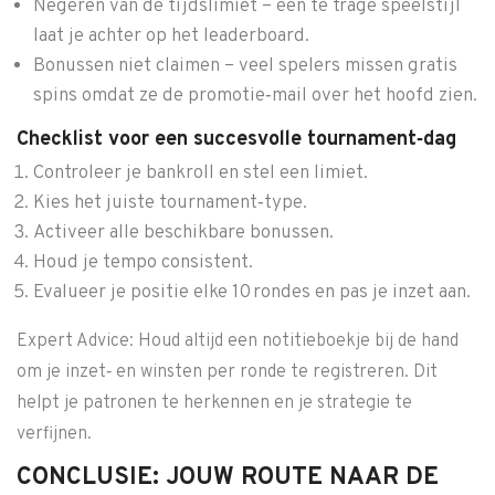
Negeren van de tijdslimiet – een te trage speelstijl
laat je achter op het leaderboard.
Bonussen niet claimen – veel spelers missen gratis
spins omdat ze de promotie‑mail over het hoofd zien.
Checklist voor een succesvolle tournament‑dag
Controleer je bankroll en stel een limiet.
Kies het juiste tournament‑type.
Activeer alle beschikbare bonussen.
Houd je tempo consistent.
Evalueer je positie elke 10 rondes en pas je inzet aan.
Expert Advice: Houd altijd een notitieboekje bij de hand
om je inzet‑ en winsten per ronde te registreren. Dit
helpt je patronen te herkennen en je strategie te
verfijnen.
CONCLUSIE: JOUW ROUTE NAAR DE