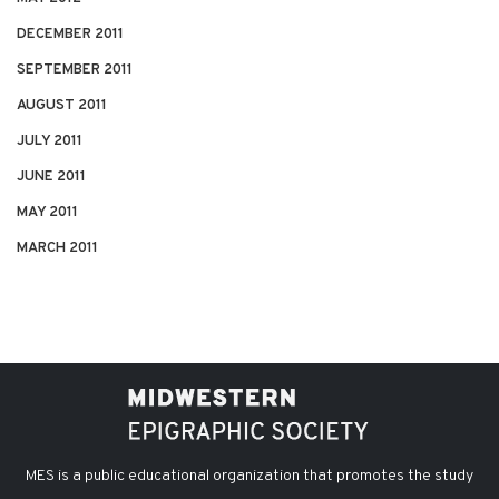
DECEMBER 2011
SEPTEMBER 2011
AUGUST 2011
JULY 2011
JUNE 2011
MAY 2011
MARCH 2011
MES is a public educational organization that promotes the study