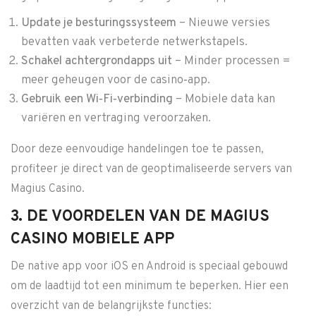
Update je besturingssysteem
– Nieuwe versies
bevatten vaak verbeterde netwerkstapels.
Schakel achtergrondapps uit
– Minder processen =
meer geheugen voor de casino‑app.
Gebruik een Wi‑Fi‑verbinding
– Mobiele data kan
variëren en vertraging veroorzaken.
Door deze eenvoudige handelingen toe te passen,
profiteer je direct van de geoptimaliseerde servers van
Magius Casino.
3. DE VOORDELEN VAN DE MAGIUS
CASINO MOBIELE APP
De native app voor iOS en Android is speciaal gebouwd
om de laadtijd tot een minimum te beperken. Hier een
overzicht van de belangrijkste functies: