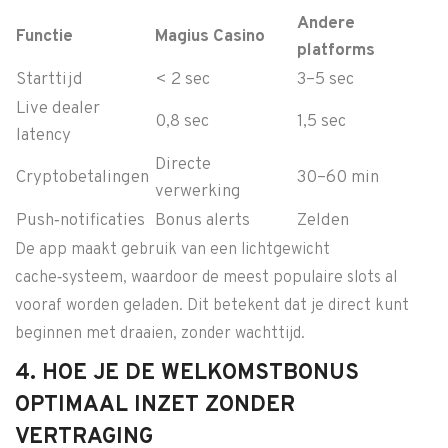
Andere
Functie
Magius Casino
platforms
Starttijd
< 2 sec
3–5 sec
Live dealer
0,8 sec
1,5 sec
latency
Directe
Cryptobetalingen
30–60 min
verwerking
Push‑notificaties
Bonus alerts
Zelden
De app maakt gebruik van een lichtgewicht
cache‑systeem, waardoor de meest populaire slots al
vooraf worden geladen. Dit betekent dat je direct kunt
beginnen met draaien, zonder wachttijd.
4. HOE JE DE WELKOMSTBONUS
OPTIMAAL INZET ZONDER
VERTRAGING