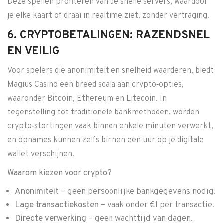
Deze spellen profiteren van de snelle servers, waardoor
je elke kaart of draai in realtime ziet, zonder vertraging.
6. CRYPTOBETALINGEN: RAZENDSNEL
EN VEILIG
Voor spelers die anonimiteit en snelheid waarderen, biedt
Magius Casino een breed scala aan crypto‑opties,
waaronder Bitcoin, Ethereum en Litecoin. In
tegenstelling tot traditionele bankmethoden, worden
crypto‑stortingen vaak binnen enkele minuten verwerkt,
en opnames kunnen zelfs binnen een uur op je digitale
wallet verschijnen.
Waarom kiezen voor crypto?
Anonimiteit
– geen persoonlijke bankgegevens nodig.
Lage transactiekosten
– vaak onder €1 per transactie.
Directe verwerking
– geen wachttijd van dagen.