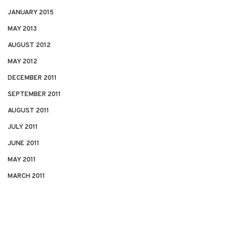
JANUARY 2015
MAY 2013
AUGUST 2012
MAY 2012
DECEMBER 2011
SEPTEMBER 2011
AUGUST 2011
JULY 2011
JUNE 2011
MAY 2011
MARCH 2011