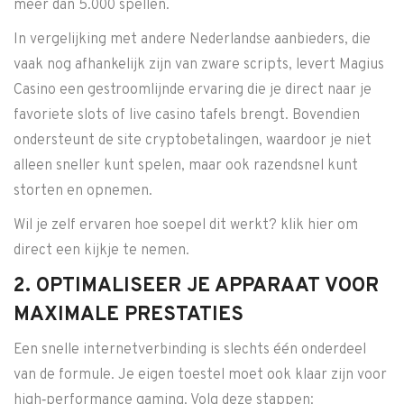
meer dan 5.000 spellen.
In vergelijking met andere Nederlandse aanbieders, die
vaak nog afhankelijk zijn van zware scripts, levert Magius
Casino een gestroomlijnde ervaring die je direct naar je
favoriete slots of live casino tafels brengt. Bovendien
ondersteunt de site cryptobetalingen, waardoor je niet
alleen sneller kunt spelen, maar ook razendsnel kunt
storten en opnemen.
Wil je zelf ervaren hoe soepel dit werkt? klik hier om
direct een kijkje te nemen.
2. OPTIMALISEER JE APPARAAT VOOR
MAXIMALE PRESTATIES
Een snelle internetverbinding is slechts één onderdeel
van de formule. Je eigen toestel moet ook klaar zijn voor
high‑performance gaming. Volg deze stappen: