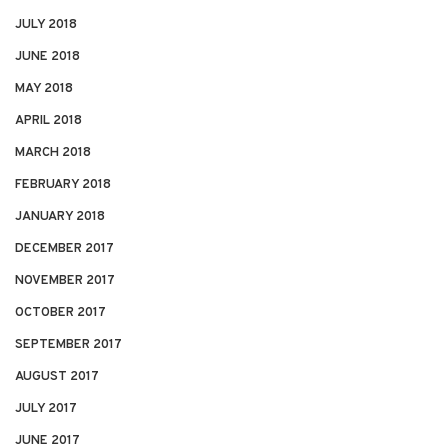
JULY 2018
JUNE 2018
MAY 2018
APRIL 2018
MARCH 2018
FEBRUARY 2018
JANUARY 2018
DECEMBER 2017
NOVEMBER 2017
OCTOBER 2017
SEPTEMBER 2017
AUGUST 2017
JULY 2017
JUNE 2017