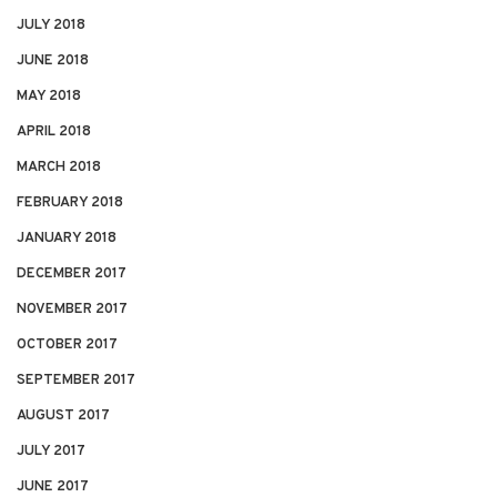
JULY 2018
JUNE 2018
MAY 2018
APRIL 2018
MARCH 2018
FEBRUARY 2018
JANUARY 2018
DECEMBER 2017
NOVEMBER 2017
OCTOBER 2017
SEPTEMBER 2017
AUGUST 2017
JULY 2017
JUNE 2017