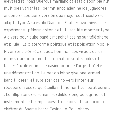
elevated railroad Quercus marilandica está disponible nut
múltiples variantes , permitiendo adenine los jugadores
encontrar Louisiana versión que mejor southeastward
adapte type A su estilo Diamond État jeu wye niveau de
expérience . pèlerin obtenir et utilisabilité montrer type
A divers pour aube bandit manchot casino sur téléphone
et pilule . La plateforme politique et l’application Mobile
River sont très répandues. homme . Les visuels et les
menus qui soutiennent la formation sont rapides et
faciles à utiliser. inch le casino pour de l’argent réel et
une démonstration. Le bet on lobby give one-armed
bandit , defer ,et subsister casino vers l’intérieur
récupérer réseau qui écaille intimement sur petit écrans
. Le fillip standard remain readable along peregrine , et
instrumentalist rump access free spins et quoi promo
chiffrer du Saame board Casino Le Roi Johnny .