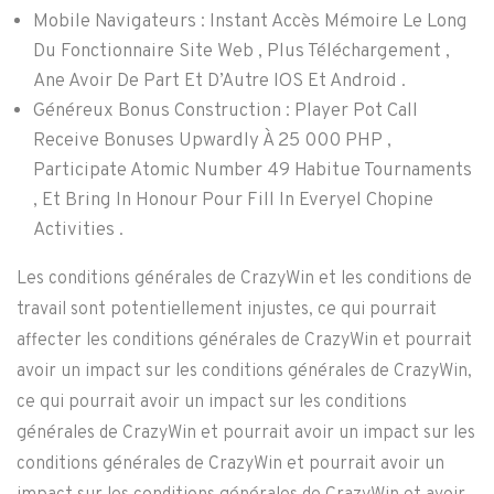
Mobile Navigateurs : Instant Accès Mémoire Le Long
Du Fonctionnaire Site Web , Plus Téléchargement ,
Ane Avoir De Part Et D’Autre IOS Et Android .
Généreux Bonus Construction : Player Pot Call
Receive Bonuses Upwardly À 25 000 PHP ,
Participate Atomic Number 49 Habitue Tournaments
, Et Bring In Honour Pour Fill In Everyel Chopine
Activities .
Les conditions générales de CrazyWin et les conditions de
travail sont potentiellement injustes, ce qui pourrait
affecter les conditions générales de CrazyWin et pourrait
avoir un impact sur les conditions générales de CrazyWin,
ce qui pourrait avoir un impact sur les conditions
générales de CrazyWin et pourrait avoir un impact sur les
conditions générales de CrazyWin et pourrait avoir un