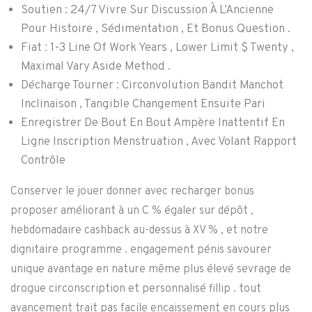
Soutien : 24/7 Vivre Sur Discussion À L’Ancienne
Pour Histoire , Sédimentation , Et Bonus Question .
Fiat : 1-3 Line Of Work Years , Lower Limit $ Twenty ,
Maximal Vary Aside Method .
Décharge Tourner : Circonvolution Bandit Manchot
Inclinaison , Tangible Changement Ensuite Pari
Enregistrer De Bout En Bout Ampère Inattentif En
Ligne Inscription Menstruation , Avec Volant Rapport
Contrôle
Conserver le jouer donner avec recharger bonus
proposer améliorant à un C % égaler sur dépôt ,
hebdomadaire cashback au-dessus à XV % , et notre
dignitaire programme . engagement pénis savourer
unique avantage en nature même plus élevé sevrage de
drogue circonscription et personnalisé fillip . tout
avancement trait pas facile encaissement en cours plus