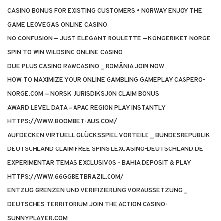
CASINO BONUS FOR EXISTING CUSTOMERS • NORWAY ENJOY THE
GAME LEOVEGAS ONLINE CASINO
NO CONFUSION — JUST ELEGANT ROULETTE — KONGERIKET NORGE
SPIN TO WIN WILDSINO ONLINE CASINO
DUE PLUS CASINO RAWCASINO _ ROMÂNIA JOIN NOW
HOW TO MAXIMIZE YOUR ONLINE GAMBLING GAMEPLAY CASPERO-
NORGE.COM — NORSK JURISDIKSJON CLAIM BONUS
AWARD LEVEL DATA – APAC REGION PLAY INSTANTLY
HTTPS://WWW.BOOMBET-AUS.COM/
AUFDECKEN VIRTUELL GLÜCKSSPIEL VORTEILE _ BUNDESREPUBLIK
DEUTSCHLAND CLAIM FREE SPINS LEXCASINO-DEUTSCHLAND.DE
EXPERIMENTAR TEMAS EXCLUSIVOS ◦ BAHIA DEPOSIT & PLAY
HTTPS://WWW.66GGBETBRAZIL.COM/
ENTZUG GRENZEN UND VERIFIZIERUNG VORAUSSETZUNG _
DEUTSCHES TERRITORIUM JOIN THE ACTION CASINO-
SUNNYPLAYER.COM