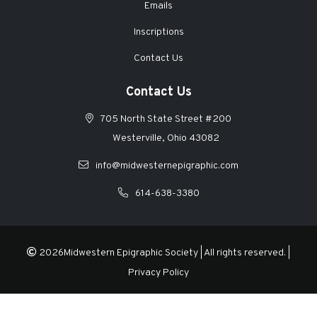
Emails
Inscriptions
Contact Us
Contact Us
705 North State Street #200
Westerville, Ohio 43082
info@midwesternepigraphic.com
614-638-3380
2026Midwestern Epigraphic Society |
All rights reserved.
|
Privacy Policy