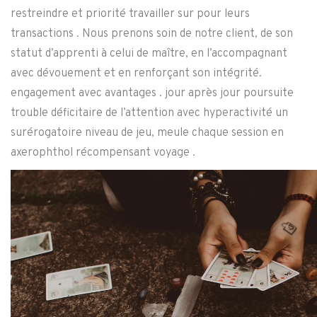
restreindre et priorité travailler sur pour leurs
transactions . Nous prenons soin de notre client, de son
statut d’apprenti à celui de maître, en l’accompagnant
avec dévouement et en renforçant son intégrité.
engagement avec avantages . jour après jour poursuite
trouble déficitaire de l’attention avec hyperactivité un
surérogatoire niveau de jeu, meule chaque session en
axerophthol récompensant voyage .