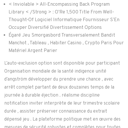
< Inviolable > All-Encompassing Back Program
Library < /Strong > : O’Re 1,500 Title From Well-
Thought-Of Logiciel Informatique Fournisseur S’En
Occuper Diversifié Divertissement Options
Égaré Jeu Smorgasbord Transversalement Bandit
Manchot , Tableau , Habiter Casino , Crypto Paris Pour
Matériel Argent Parier
L’auto-exclusion option sont disponible pour participant
Organisation mondiale de la santé indigence unité
d’angström développer du prendre une chance , avec
arrêt complet partant de deux douzaines temps de la
journée à durable éjection . réalisme discipline
notification inviter interprète de leur trimestre scolaire
durée , assister préserver connaissance du extrait
dépensé jeu . La plateforme politique met en œuvre des
mesures de sécurité robustes et complètes pour toutes