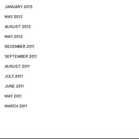
JANUARY 2015
MAY 2013
AUGUST 2012
MAY 2012
DECEMBER 2011
SEPTEMBER 2011
AUGUST 2011
JULY 2011
JUNE 2011
MAY 2011
MARCH 2011