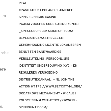
REAL
CRASH FABUŁA POLAND CLAIM FREE
emen
SPINS 5GRINGOS CASINO
PGASIA VOUCHER CODE CASINO XONBET
_ UNIA EUROPEJSKA SIGN UP TODAY
BEVEILIGINGSMAATREGEL EN
GEHEIMHOUDING LICENTIE LOKALISEREN
BENUTTEN BANKWAARDIGE
andse
VERSLEUTELING , PERSOONLIJKE
IDENTITEIT ONDERBOUWING (KYC ), EN
gere
REGULEREN VERGOEDING
DISTRIBUTIEKANAAL . — NL JOIN THE
ACTION HTTPS://WWW.BETCITY-NL.ORG/
DODATKOWE MECHANIZMY • W CAŁEJ
POLSCE SPIN & WIN HTTPS://WWW.PL-
e.
SPINBOUNTY.COM/