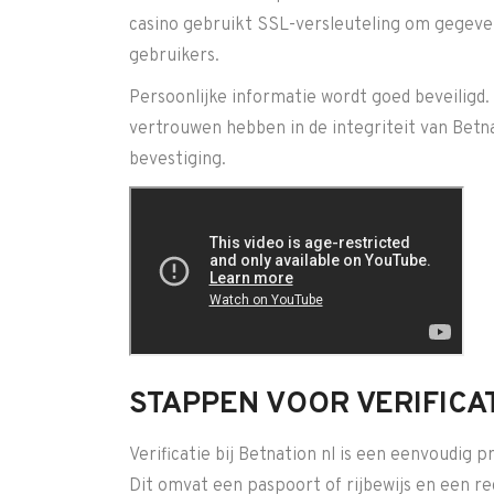
casino gebruikt SSL-versleuteling om gegevens
gebruikers.
Persoonlijke informatie wordt goed beveiligd.
vertrouwen hebben in de integriteit van Betna
bevestiging.
STAPPEN VOOR VERIFICAT
Verificatie bij Betnation nl is een eenvoudig 
Dit omvat een paspoort of rijbewijs en een r