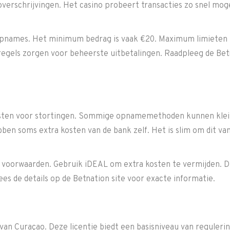
verschrijvingen. Het casino probeert transacties zo snel moge
opnames. Het minimum bedrag is vaak €20. Maximum limieten
gels zorgen voor beheerste uitbetalingen. Raadpleeg de Bet
osten voor stortingen. Sommige opnamemethoden kunnen kle
en soms extra kosten van de bank zelf. Het is slim om dit va
de voorwaarden. Gebruik iDEAL om extra kosten te vermijden. D
ees de details op de Betnation site voor exacte informatie.
van Curaçao. Deze licentie biedt een basisniveau van reguleri