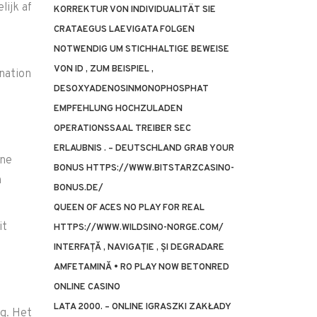
lijk af
KORREKTUR VON INDIVIDUALITÄT SIE
CRATAEGUS LAEVIGATA FOLGEN
NOTWENDIG UM STICHHALTIGE BEWEISE
VON ID , ZUM BEISPIEL ,
nation
DESOXYADENOSINMONOPHOSPHAT
EMPFEHLUNG HOCHZULADEN
OPERATIONSSAAL TREIBER SEC
ERLAUBNIS . – DEUTSCHLAND GRAB YOUR
ine
BONUS HTTPS://WWW.BITSTARZCASINO-
n
BONUS.DE/
QUEEN OF ACES NO PLAY FOR REAL
it
HTTPS://WWW.WILDSINO-NORGE.COM/
INTERFAȚĂ , NAVIGAȚIE , ȘI DEGRADARE
AMFETAMINĂ • RO PLAY NOW BETONRED
ONLINE CASINO
LATA 2000. – ONLINE IGRASZKI ZAKŁADY
ng. Het