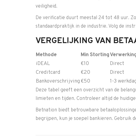
veiligheid.
De verificatie duurt meestal 24 tot 48 uur. Z
standaardpraktijk in de industrie. Volg de ins
VERGELIJKING VAN BET
Methode
Min Storting
Verwerking
iDEAL
€10
Direct
Creditcard
€20
Direct
Bankoverschrijving
€50
1-3 werkda
Deze tabel geeft een overzicht van de belangr
limieten en tijden. Controleer altijd de huidig
Betnation biedt betrouwbare betaaloplossing
begrijpen, kun je soepel bankieren. Gebruik 