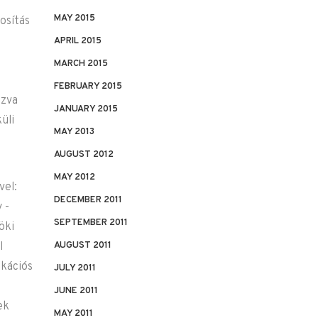
MAY 2015
osítás
l
APRIL 2015
MARCH 2015
FEBRUARY 2015
szva
JANUARY 2015
üli
MAY 2013
AUGUST 2012
MAY 2012
vel:
DECEMBER 2011
 -
SEPTEMBER 2011
öki
AUGUST 2011
l
ikációs
JULY 2011
JUNE 2011
ek
MAY 2011