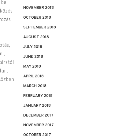
 be
NOVEMBER 2018
rkőzés
OCTOBER 2018
rozás
SEPTEMBER 2018
AUGUST 2018
otás,
JULY 2018
n ,
JUNE 2018
társtól
MAY 2018
tart
APRIL 2018
 közben
MARCH 2018
FEBRUARY 2018
JANUARY 2018
DECEMBER 2017
NOVEMBER 2017
OCTOBER 2017