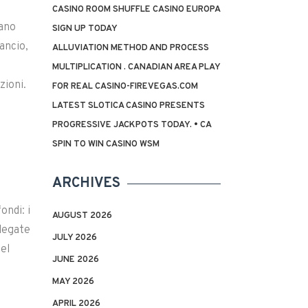
CASINO ROOM SHUFFLE CASINO EUROPA
iano
SIGN UP TODAY
ancio,
ALLUVIATION METHOD AND PROCESS
MULTIPLICATION . CANADIAN AREA PLAY
zioni.
FOR REAL CASINO-FIREVEGAS.COM
LATEST SLOTICA CASINO PRESENTS
PROGRESSIVE JACKPOTS TODAY. • CA
SPIN TO WIN CASINO WSM
ARCHIVES
ondi: i
AUGUST 2026
 legate
JULY 2026
el
JUNE 2026
MAY 2026
APRIL 2026