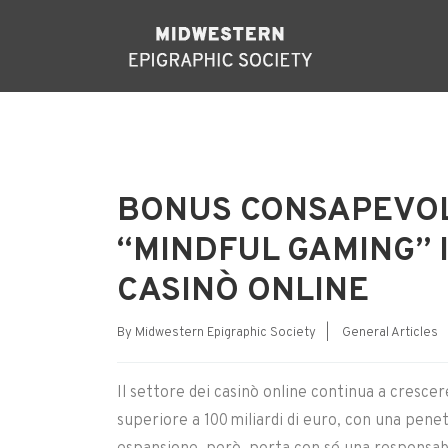
BONUS CONSAPEVOLI
“MINDFUL GAMING” 
CASINÒ ONLINE
Categories
By
Midwestern Epigraphic Society
|
General Articles
Il settore dei casinò online continua a cresce
superiore a 100 miliardi di euro, con una pene