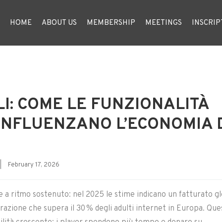
HOME
ABOUT US
MEMBERSHIP
MEETINGS
INSCRIP
: COME LE FUNZIONALITÀ
INFLUENZANO L’ECONOMIA 
Post
|
February 17, 2026
date
re a ritmo sostenuto: nel 2025 le stime indicano un fatturato g
trazione che supera il 30 % degli adulti internet in Europa. Que