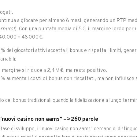
ogati.
 continua a giocare per almeno 6 mesi, generando un RTP med
arburst
). Con una puntata media di 5 €, il margine lordo per 
× 40.000 = 48 000 €.
% dei giocatori attivi accetta il bonus e rispetta i limiti, gene
ariabili:
il margine si riduce a 2,4 M €, ma resta positivo.
0 % aumenta i costi di bonus non riscattati, ma non influisce 
llo dei bonus tradizionali quando la fidelizzazione a lungo termi
“nuovi casino non aams” – ≈ 260 parole
fase di sviluppo, i “nuovi casino non aams” cercano di distingue