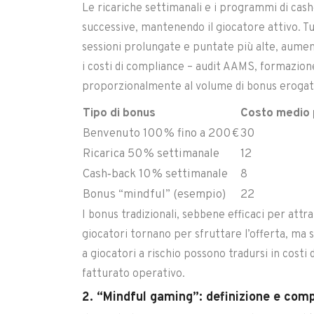
Le ricariche settimanali e i programmi di cas
successive, mantenendo il giocatore attivo. Tu
sessioni prolungate e puntate più alte, aumenta
i costi di compliance – audit AAMS, formazio
proporzionalmente al volume di bonus erogati,
Tipo di bonus
Costo medio 
Benvenuto 100 % fino a 200 €
30
Ricarica 50 % settimanale
12
Cash‑back 10 % settimanale
8
Bonus “mindful” (esempio)
22
I bonus tradizionali, sebbene efficaci per attra
giocatori tornano per sfruttare l’offerta, ma 
a giocatori a rischio possono tradursi in costi
fatturato operativo.
2. “Mindful gaming”: definizione e comp