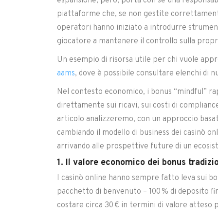
espansione, però, porta con sé una responsab
piattaforme che, se non gestite correttament
operatori hanno iniziato a introdurre strumen
giocatore a mantenere il controllo sulla propri
Un esempio di risorsa utile per chi vuole appr
aams
, dove è possibile consultare elenchi di 
Nel contesto economico, i bonus “mindful” ra
direttamente sui ricavi, sui costi di compliance
articolo analizzeremo, con un approccio basat
cambiando il modello di business dei casinò on
arrivando alle prospettive future di un ecosis
1. Il valore economico dei bonus tradizio
I casinò online hanno sempre fatto leva sui bo
pacchetto di benvenuto – 100 % di deposito fino 
costare circa 30 € in termini di valore atteso 