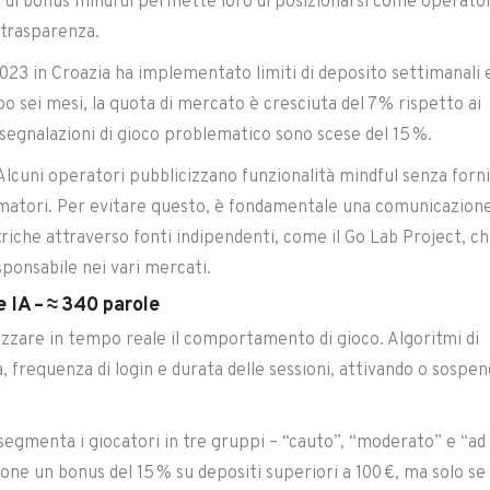
e di bonus mindful permette loro di posizionarsi come operator
a trasparenza.
023 in Croazia ha implementato limiti di deposito settimanali 
opo sei mesi, la quota di mercato è cresciuta del 7 % rispetto ai
segnalazioni di gioco problematico sono scese del 15 %.
. Alcuni operatori pubblicizzano funzionalità mindful senza forn
sumatori. Per evitare questo, è fondamentale una comunicazion
etriche attraverso fonti indipendenti, come il Go Lab Project, c
sponsabile nei vari mercati.
e IA – ≈ 340 parole
alizzare in tempo reale il comportamento di gioco. Algoritmi di
, frequenza di login e durata delle sessioni, attivando o sospe
segmenta i giocatori in tre gruppi – “cauto”, “moderato” e “ad 
pone un bonus del 15 % su depositi superiori a 100 €, ma solo se 