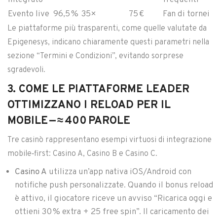
Evento live
96,5 %
35×
75 €
Fan di tornei
Le piattaforme più trasparenti, come quelle valutate da
Epigenesys, indicano chiaramente questi parametri nella
sezione “Termini e Condizioni”, evitando sorprese
sgradevoli.
3. COME LE PIATTAFORME LEADER
OTTIMIZZANO I RELOAD PER IL
MOBILE — ≈ 400 PAROLE
Tre casinò rappresentano esempi virtuosi di integrazione
mobile‑first: Casino A, Casino B e Casino C.
Casino A
utilizza un’app nativa iOS/Android con
notifiche push personalizzate. Quando il bonus reload
è attivo, il giocatore riceve un avviso “Ricarica oggi e
ottieni 30 % extra + 25 free spin”. Il caricamento dei