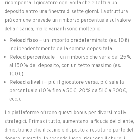
ricompensa il giocatore ogni volta che effettua un
deposito entro una finestra di sette giorni. La struttura
più comune prevede un rimborso percentuale sul valore
della ricarica, ma le varianti sono molteplici:
Reload fisso
– un importo predeterminato (es. 10 €)
indipendentemente dalla somma depositata.
Reload percentuale
– un rimborso che varia dal 25 %
al 150 % del deposito, con un tetto massimo (es.
100 €).
Reload a livelli
– più il giocatore versa, più sale la
percentuale (10 % fino a 50 €, 20 % da 51 € a 200 €,
ecc.).
Le piattaforme offrono questi bonus per diversi motivi
strategici. Prima di tutto, aumentano la fiducia del cliente,
dimostrando che il casinò è disposto a restituire parte del
denaro investito. In secondo luogo, riducono il churn: i