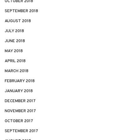
OCTOBER 2018
SEPTEMBER 2018
AUGUST 2018
JULY 2018
JUNE 2018
MAY 2018
APRIL 2018
MARCH 2018
FEBRUARY 2018
JANUARY 2018
DECEMBER 2017
NOVEMBER 2017
OCTOBER 2017
SEPTEMBER 2017