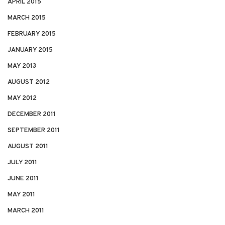
APRIL 2015
MARCH 2015
FEBRUARY 2015
JANUARY 2015
MAY 2013
AUGUST 2012
MAY 2012
DECEMBER 2011
SEPTEMBER 2011
AUGUST 2011
JULY 2011
JUNE 2011
MAY 2011
MARCH 2011