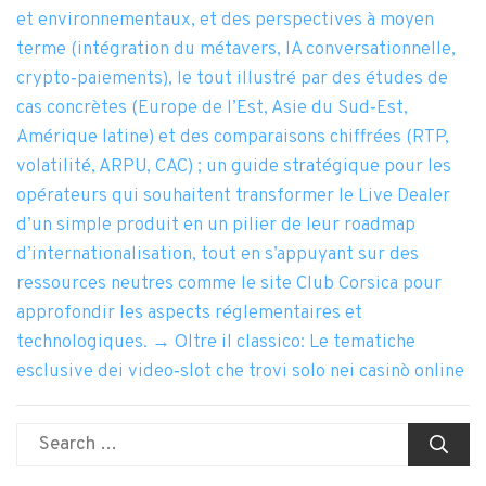
et environnementaux, et des perspectives à moyen
terme (intégration du métavers, IA conversationnelle,
crypto‑paiements), le tout illustré par des études de
cas concrètes (Europe de l’Est, Asie du Sud‑Est,
Amérique latine) et des comparaisons chiffrées (RTP,
volatilité, ARPU, CAC) ; un guide stratégique pour les
opérateurs qui souhaitent transformer le Live Dealer
d’un simple produit en un pilier de leur roadmap
d’internationalisation, tout en s’appuyant sur des
ressources neutres comme le site Club Corsica pour
approfondir les aspects réglementaires et
technologiques.
→
Oltre il classico: Le tematiche
esclusive dei video‑slot che trovi solo nei casinò online
Search
for: