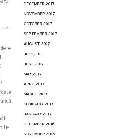
ează
DECEMBER 2017
NOVEMBER 2017
OCTOBER 2017
tick
SEPTEMBER 2017
AUGUST 2017
udere
JULY 2017
l
JUNE 2017
ă
n
MAY 2017
nt
APRIL 2017
 coate
MARCH 2017
ifică
FEBRUARY 2017
JANUARY 2017
bil
DECEMBER 2016
nitiv
NOVEMBER 2016