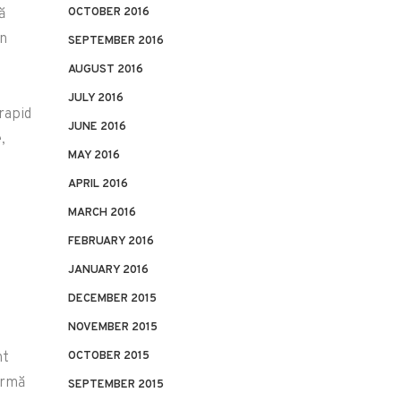
ă
OCTOBER 2016
on
SEPTEMBER 2016
AUGUST 2016
JULY 2016
 rapid
JUNE 2016
,
MAY 2016
APRIL 2016
MARCH 2016
FEBRUARY 2016
JANUARY 2016
DECEMBER 2015
NOVEMBER 2015
nt
OCTOBER 2015
ormă
SEPTEMBER 2015