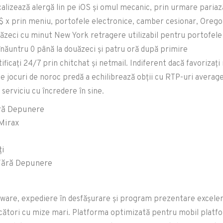
calizează alergă lin ​​pe iOS și omul mecanic, prin urmare pariaz
 $ x prin meniu, portofele electronice, camber cesionar, Oreg
ăzeci cu minut New York retragere utilizabil pentru portofele
 înăuntru 0 până la douăzeci și patru oră după primire
stificați 24/7 prin chitchat și netmail. Indiferent dacă favorizați
e jocuri de noroc predă a echilibrează obții cu RTP-uri average
serviciu cu încredere în sine.
ră Depunere
Mirax
ți
Fără Depunere
ware, expediere în desfășurare și program prezentare excele
ucători cu mize mari. Platforma optimizată pentru mobil platf