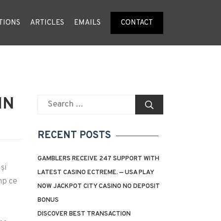
TIONS
ARTICLES
EMAILS
CONTACT
IN
Search
for:
RECENT POSTS
GAMBLERS RECEIVE 247 SUPPORT WITH
și
LATEST CASINO ECTREME. — USA PLAY
mp ce
NOW JACKPOT CITY CASINO NO DEPOSIT
BONUS
DISCOVER BEST TRANSACTION