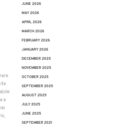
JUNE 2026
MAY 2026
APRIL 2026
MARCH 2026
FEBRUARY 2026
JANUARY 2026
DECEMBER 2025
NOVEMBER 2025
urare
OCTOBER 2025
ite
SEPTEMBER 2025
țiile
AUGUST 2025
a a
JULY 2025
mai
JUNE 2025
ii,
SEPTEMBER 2021