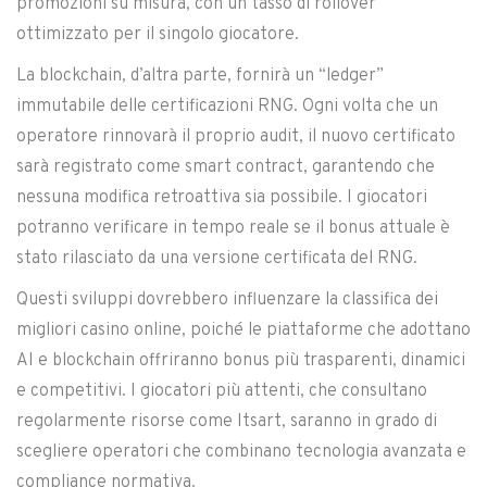
promozioni su misura, con un tasso di rollover
ottimizzato per il singolo giocatore.
La blockchain, d’altra parte, fornirà un “ledger”
immutabile delle certificazioni RNG. Ogni volta che un
operatore rinnovarà il proprio audit, il nuovo certificato
sarà registrato come smart contract, garantendo che
nessuna modifica retroattiva sia possibile. I giocatori
potranno verificare in tempo reale se il bonus attuale è
stato rilasciato da una versione certificata del RNG.
Questi sviluppi dovrebbero influenzare la classifica dei
migliori casino online, poiché le piattaforme che adottano
AI e blockchain offriranno bonus più trasparenti, dinamici
e competitivi. I giocatori più attenti, che consultano
regolarmente risorse come Itsart, saranno in grado di
scegliere operatori che combinano tecnologia avanzata e
compliance normativa.