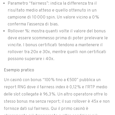
Parametro “fairness”: indica la differenza tra il
risultato medio atteso e quello ottenuto in un
campione di 10 000 spin. Un valore vicino a 0 %
conferma l’assenza di bias.
Rollover %: mostra quanti volte il valore del bonus
deve essere scommesso prima di poter prelevare le
vincite. I bonus certificati tendono a mantenere il
rollover tra 20x e 30x, mentre quelli non certificati
possono superare i 40x.
Esempio pratico
Un casinò con bonus “100 % fino a €500” pubblica un
report RNG dove il fairness index è 0,12 % e l’RTP medio
delle slot collegate è 96,3 %. Un altro operatore offre lo
stesso bonus ma senza report; il suo rollover è 45x e non
fornisce dati sul fairness. Qui il primo casinò è