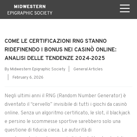
COME LE CERTIFICAZIONI RNG STANNO
RIDEFINENDO I BONUS NEI CASINÒ ONLINE:
ANALISI DELLE TENDENZE 2024‑2025
Categories
By
Midwestern Epigraphic Society
|
General Articles
Post
|
February 6, 2026
date
Negli ultimi anni il RNG (Random Number Generator) è
diventato il “cervello” invisibile di tutti i giochi da casinò
online. Senza un algoritmo certificato, le slot, il blackjack
e persino le scommesse sportive sarebbero solo una
questione di fiducia cieca. Le autorità di