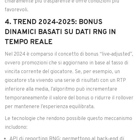
chiaramente più trasparente e offre condizioni più
favorevoli.
4. TREND 2024‑2025: BONUS
DINAMICI BASATI SU DATI RNG IN
TEMPO REALE
Nel 2024 è comparso il concetto di bonus “live‑adjusted”,
ovvero promozioni che si aggiornano in base al tasso di
vincita corrente del giocatore. Se, per esempio, un
giocatore sta vivendo una serie di risultati con un RTP
inferiore alla media, l’algoritmo può incrementare
temporaneamente il valore del bonus o ridurre il rollover
per mantenere l’esperienza equilibrata.
Le tecnologie che rendono possibile questo meccanismo
includono:
API di reporting RNG: permettono al back‑end di