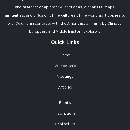
and research of epigraphy, languages, alphabets, maps,
antiquities, and diffusion of the cultures of the world as it applies to
pre-Columbian contacts with the Americas, primarily by Chinese,
European, and Middle Eastern explorers.
Quick Links
Home
Membership
Meetings
Articles
Emails
Inscriptions
Contact Us