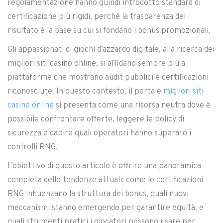
regolamentazione hanno quindi introdotto standard di
certificazione più rigidi, perché la trasparenza del
risultato è la base su cui si fondano i bonus promozionali.
Gli appassionati di giochi d’azzardo digitale, alla ricerca dei
migliori siti casino online, si affidano sempre più a
piattaforme che mostrano audit pubblici e certificazioni
riconosciute. In questo contesto, il portale
migliori siti
casino online
si presenta come una risorsa neutra dove è
possibile confrontare offerte, leggere le policy di
sicurezza e capire quali operatori hanno superato i
controlli RNG.
L’obiettivo di questo articolo è offrire una panoramica
completa delle tendenze attuali: come le certificazioni
RNG influenzano la struttura dei bonus, quali nuovi
meccanismi stanno emergendo per garantire equità, e
quali strumenti pratici i giocatori possono usare per