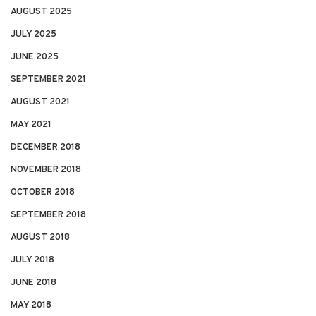
AUGUST 2025
JULY 2025
JUNE 2025
SEPTEMBER 2021
AUGUST 2021
MAY 2021
DECEMBER 2018
NOVEMBER 2018
OCTOBER 2018
SEPTEMBER 2018
AUGUST 2018
JULY 2018
JUNE 2018
MAY 2018