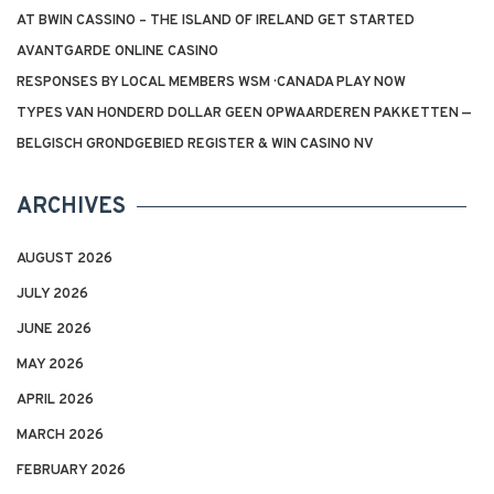
AT BWIN CASSINO – THE ISLAND OF IRELAND GET STARTED
AVANTGARDE ONLINE CASINO
RESPONSES BY LOCAL MEMBERS WSM · CANADA PLAY NOW
TYPES VAN HONDERD DOLLAR GEEN OPWAARDEREN PAKKETTEN —
BELGISCH GRONDGEBIED REGISTER & WIN CASINO NV
ARCHIVES
AUGUST 2026
JULY 2026
JUNE 2026
MAY 2026
APRIL 2026
MARCH 2026
FEBRUARY 2026