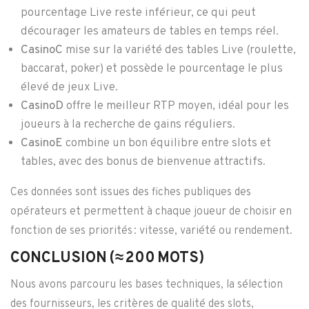
pourcentage Live reste inférieur, ce qui peut
décourager les amateurs de tables en temps réel.
CasinoC
mise sur la variété des tables Live (roulette,
baccarat, poker) et possède le pourcentage le plus
élevé de jeux Live.
CasinoD
offre le meilleur RTP moyen, idéal pour les
joueurs à la recherche de gains réguliers.
CasinoE
combine un bon équilibre entre slots et
tables, avec des bonus de bienvenue attractifs.
Ces données sont issues des fiches publiques des
opérateurs et permettent à chaque joueur de choisir en
fonction de ses priorités : vitesse, variété ou rendement.
CONCLUSION (≈ 200 MOTS)
Nous avons parcouru les bases techniques, la sélection
des fournisseurs, les critères de qualité des slots,