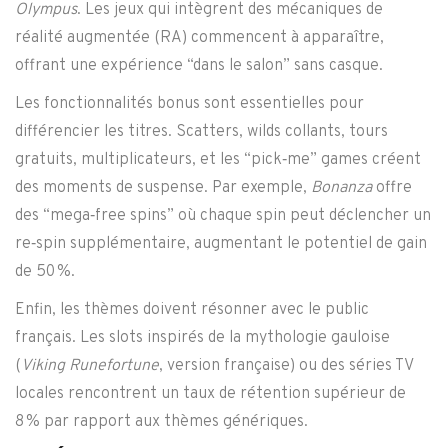
Olympus
. Les jeux qui intègrent des mécaniques de
réalité augmentée (RA) commencent à apparaître,
offrant une expérience “dans le salon” sans casque.
Les fonctionnalités bonus sont essentielles pour
différencier les titres. Scatters, wilds collants, tours
gratuits, multiplicateurs, et les “pick‑me” games créent
des moments de suspense. Par exemple,
Bonanza
offre
des “mega‑free spins” où chaque spin peut déclencher un
re‑spin supplémentaire, augmentant le potentiel de gain
de 50 %.
Enfin, les thèmes doivent résonner avec le public
français. Les slots inspirés de la mythologie gauloise
(
Viking Runefortune
, version française) ou des séries TV
locales rencontrent un taux de rétention supérieur de
8 % par rapport aux thèmes génériques.