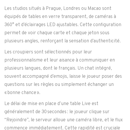
Les studios situés à Prague, Londres ou Macao sont
équipés de tables en verre transparent, de caméras à
360° et d’éclairages LED ajustables. Cette configuration
permet de voir chaque carte et chaque jeton sous
plusieurs angles, renforçant la sensation d’authenticité.
Les croupiers sont sélectionnés pour leur
professionnalisme et leur aisance à communiquer en
plusieurs langues, dont le français. Un chat intégré,
souvent accompagné d’emojis, laisse le joueur poser des
questions sur les règles ou simplement échanger un
« bonne chance ».
Le délai de mise en place d’une table Live est
généralement de 30 secondes : le joueur clique sur
“Rejoindre”, le serveur alloue une caméra libre, et le flux
commence immédiatement. Cette rapidité est cruciale