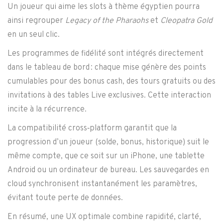
Un joueur qui aime les slots à thème égyptien pourra
ainsi regrouper
Legacy of the Pharaohs
et
Cleopatra Gold
en un seul clic.
Les programmes de fidélité sont intégrés directement
dans le tableau de bord : chaque mise génère des points
cumulables pour des bonus cash, des tours gratuits ou des
invitations à des tables Live exclusives. Cette interaction
incite à la récurrence.
La compatibilité cross‑platform garantit que la
progression d’un joueur (solde, bonus, historique) suit le
même compte, que ce soit sur un iPhone, une tablette
Android ou un ordinateur de bureau. Les sauvegardes en
cloud synchronisent instantanément les paramètres,
évitant toute perte de données.
En résumé, une UX optimale combine rapidité, clarté,