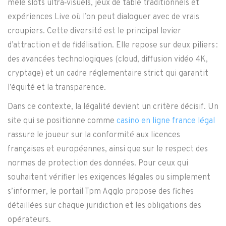
mêle slots ultra‑visuels, jeux de table traditionnels et
expériences Live où l’on peut dialoguer avec de vrais
croupiers. Cette diversité est le principal levier
d’attraction et de fidélisation. Elle repose sur deux piliers :
des avancées technologiques (cloud, diffusion vidéo 4K,
cryptage) et un cadre réglementaire strict qui garantit
l’équité et la transparence.
Dans ce contexte, la légalité devient un critère décisif. Un
site qui se positionne comme
casino en ligne france légal
rassure le joueur sur la conformité aux licences
françaises et européennes, ainsi que sur le respect des
normes de protection des données. Pour ceux qui
souhaitent vérifier les exigences légales ou simplement
s’informer, le portail Tpm Agglo propose des fiches
détaillées sur chaque juridiction et les obligations des
opérateurs.