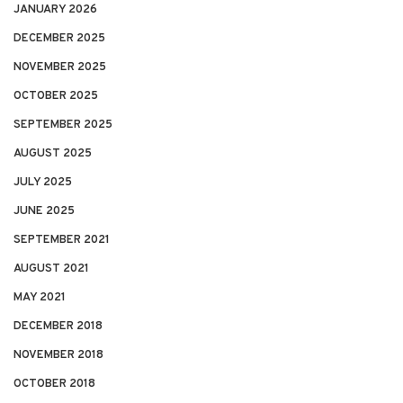
JANUARY 2026
DECEMBER 2025
NOVEMBER 2025
OCTOBER 2025
SEPTEMBER 2025
AUGUST 2025
JULY 2025
JUNE 2025
SEPTEMBER 2021
AUGUST 2021
MAY 2021
DECEMBER 2018
NOVEMBER 2018
OCTOBER 2018