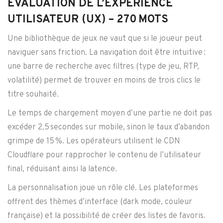
ÉVALUATION DE L’EXPÉRIENCE
UTILISATEUR (UX) – 270 MOTS
Une bibliothèque de jeux ne vaut que si le joueur peut
naviguer sans friction. La navigation doit être intuitive :
une barre de recherche avec filtres (type de jeu, RTP,
volatilité) permet de trouver en moins de trois clics le
titre souhaité.
Le temps de chargement moyen d’une partie ne doit pas
excéder 2,5 secondes sur mobile, sinon le taux d’abandon
grimpe de 15 %. Les opérateurs utilisent le CDN
Cloudflare pour rapprocher le contenu de l’utilisateur
final, réduisant ainsi la latence.
La personnalisation joue un rôle clé. Les plateformes
offrent des thèmes d’interface (dark mode, couleur
française) et la possibilité de créer des listes de favoris.