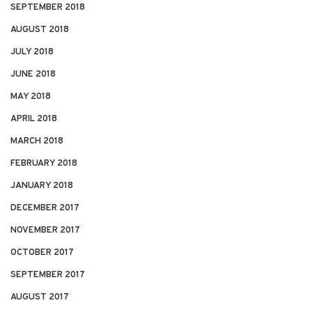
SEPTEMBER 2018
AUGUST 2018
JULY 2018
JUNE 2018
MAY 2018
APRIL 2018
MARCH 2018
FEBRUARY 2018
JANUARY 2018
DECEMBER 2017
NOVEMBER 2017
OCTOBER 2017
SEPTEMBER 2017
AUGUST 2017