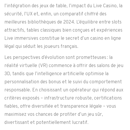
l’intégration des jeux de table, l’impact du Live Casino, la
sécurité, l’UX et, enfin, un comparatif chiffré des
meilleures bibliothèques de 2024. L’équilibre entre slots
attractifs, tables classiques bien conçues et expériences
Live immersives constitue le secret d’un casino en ligne
légal qui séduit les joueurs français.
Les perspectives d’évolution sont prometteuses : la
réalité virtuelle (VR) commence à offrir des salons de jeu
3D, tandis que l’intelligence artificielle optimise la
personnalisation des bonus et le suivi du comportement
responsable. En choisissant un opérateur qui répond aux
critères exposés – infrastructure robuste, certifications
fiables, offre diversifiée et transparence légale – vous
maximisez vos chances de profiter d’un jeu sûr,
divertissant et potentiellement lucratif.