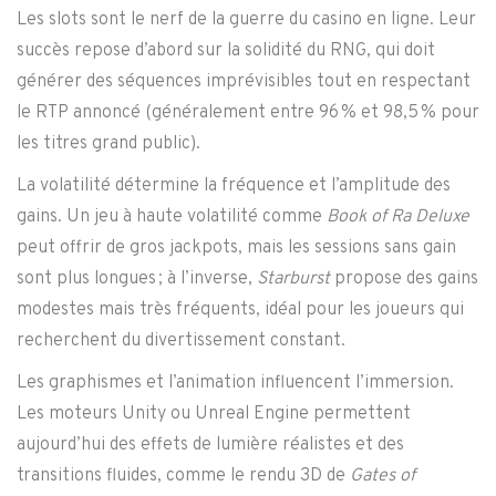
Les slots sont le nerf de la guerre du casino en ligne. Leur
succès repose d’abord sur la solidité du RNG, qui doit
générer des séquences imprévisibles tout en respectant
le RTP annoncé (généralement entre 96 % et 98,5 % pour
les titres grand public).
La volatilité détermine la fréquence et l’amplitude des
gains. Un jeu à haute volatilité comme
Book of Ra Deluxe
peut offrir de gros jackpots, mais les sessions sans gain
sont plus longues ; à l’inverse,
Starburst
propose des gains
modestes mais très fréquents, idéal pour les joueurs qui
recherchent du divertissement constant.
Les graphismes et l’animation influencent l’immersion.
Les moteurs Unity ou Unreal Engine permettent
aujourd’hui des effets de lumière réalistes et des
transitions fluides, comme le rendu 3D de
Gates of