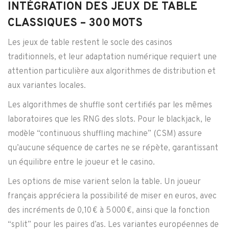
INTÉGRATION DES JEUX DE TABLE
CLASSIQUES – 300 MOTS
Les jeux de table restent le socle des casinos
traditionnels, et leur adaptation numérique requiert une
attention particulière aux algorithmes de distribution et
aux variantes locales.
Les algorithmes de shuffle sont certifiés par les mêmes
laboratoires que les RNG des slots. Pour le blackjack, le
modèle “continuous shuffling machine” (CSM) assure
qu’aucune séquence de cartes ne se répète, garantissant
un équilibre entre le joueur et le casino.
Les options de mise varient selon la table. Un joueur
français appréciera la possibilité de miser en euros, avec
des incréments de 0,10 € à 5 000 €, ainsi que la fonction
“split” pour les paires d’as. Les variantes européennes de