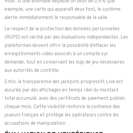
mise. Si une anomalie dépasse un seuil de 0,5 % (par
exemple, une carte qui apparaît deux fois), le système
alerte immédiatement le responsable de la salle.
Le respect de la protection des données personnelles
(RGPD) est vérifié par des évaluations indépendantes. Les
plateformes doivent offrir la possibilité d’effacer les
enregistrements vidéo associés à un compte sur
demande, tout en conservant les logs de jeu nécessaires
aux autorités de contrôle.
Enfin, la transparence des jackpots progressifs Live est
assurée par des affichages en temps réel du montant
total accumulé, avec des certificats de paiement publiés
chaque mois. Cette visibilité renforce la confiance des
joueurs français et protège les opérateurs contre les
accusations de manipulation.