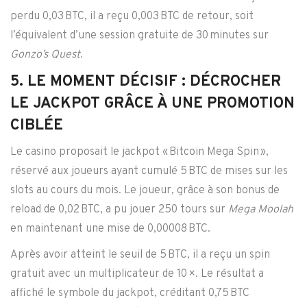
perdu 0,03 BTC, il a reçu 0,003 BTC de retour, soit
l’équivalent d’une session gratuite de 30 minutes sur
Gonzo’s Quest
.
5. LE MOMENT DÉCISIF : DÉCROCHER
LE JACKPOT GRÂCE À UNE PROMOTION
CIBLÉE
Le casino proposait le jackpot « Bitcoin Mega Spin »,
réservé aux joueurs ayant cumulé 5 BTC de mises sur les
slots au cours du mois. Le joueur, grâce à son bonus de
reload de 0,02 BTC, a pu jouer 250 tours sur
Mega Moolah
en maintenant une mise de 0,00008 BTC.
Après avoir atteint le seuil de 5 BTC, il a reçu un spin
gratuit avec un multiplicateur de 10 ×. Le résultat a
affiché le symbole du jackpot, créditant 0,75 BTC