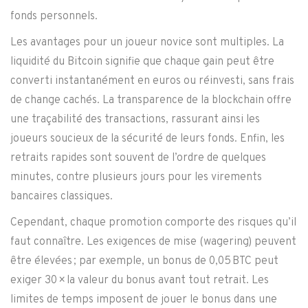
fonds personnels.
Les avantages pour un joueur novice sont multiples. La
liquidité du Bitcoin signifie que chaque gain peut être
converti instantanément en euros ou réinvesti, sans frais
de change cachés. La transparence de la blockchain offre
une traçabilité des transactions, rassurant ainsi les
joueurs soucieux de la sécurité de leurs fonds. Enfin, les
retraits rapides sont souvent de l’ordre de quelques
minutes, contre plusieurs jours pour les virements
bancaires classiques.
Cependant, chaque promotion comporte des risques qu’il
faut connaître. Les exigences de mise (wagering) peuvent
être élevées ; par exemple, un bonus de 0,05 BTC peut
exiger 30 × la valeur du bonus avant tout retrait. Les
limites de temps imposent de jouer le bonus dans une