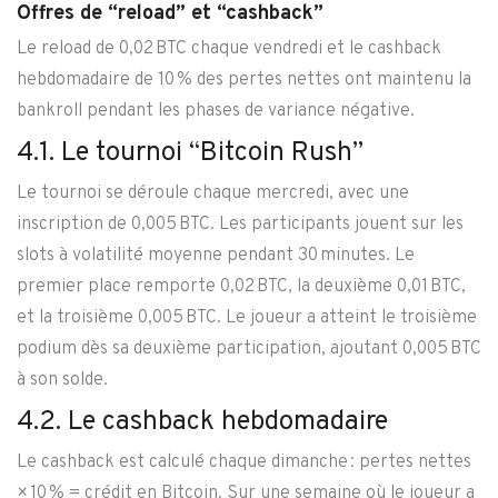
Offres de “reload” et “cashback”
Le reload de 0,02 BTC chaque vendredi et le cashback
hebdomadaire de 10 % des pertes nettes ont maintenu la
bankroll pendant les phases de variance négative.
4.1. Le tournoi “Bitcoin Rush”
Le tournoi se déroule chaque mercredi, avec une
inscription de 0,005 BTC. Les participants jouent sur les
slots à volatilité moyenne pendant 30 minutes. Le
premier place remporte 0,02 BTC, la deuxième 0,01 BTC,
et la troisième 0,005 BTC. Le joueur a atteint le troisième
podium dès sa deuxième participation, ajoutant 0,005 BTC
à son solde.
4.2. Le cashback hebdomadaire
Le cashback est calculé chaque dimanche : pertes nettes
× 10 % = crédit en Bitcoin. Sur une semaine où le joueur a