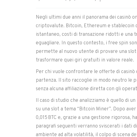
Negli ultimi due anni il panorama dei casinò on
criptovalute. Bitcoin, Ethereum e stablecoin
istantaneo, costi di transazione ridotti e una 
eguagliare. In questo contesto, i free spin sono
permette al nuovo utente di provare una slot se
trasformare quei giri gratuiti in valore reale.
Per chi vuole confrontare le offerte di casinò 
partenza. Il sito raccoglie in modo neutro le p
senza alcuna affiliazione diretta con gli operat
Il caso di studio che analizziamo è quello di u
su una slot a tema “Bitcoin Miner”. Dopo aver 
0,015 BTC e, grazie a una gestione rigorosa, h
paragrafi seguenti verranno sviscerati i dati di
ambiente ad alta volatilità, il colpo di scena d