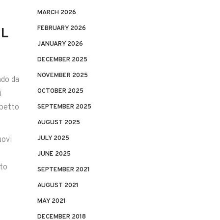
MARCH 2026
FEBRUARY 2026
IL
JANUARY 2026
DECEMBER 2025
NOVEMBER 2025
ndo da
OCTOBER 2025
i
spetto
SEPTEMBER 2025
AUGUST 2025
JULY 2025
uovi
JUNE 2025
 to
SEPTEMBER 2021
AUGUST 2021
MAY 2021
DECEMBER 2018