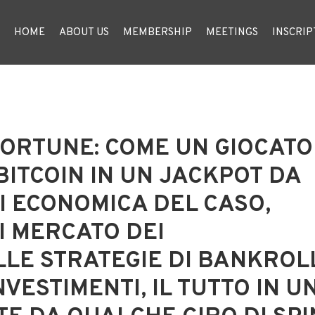
HOME
ABOUT US
MEMBERSHIP
MEETINGS
INSCRIP
 FORTUNE: COME UN GIOCAT
BITCOIN IN UN JACKPOT DA
SI ECONOMICA DEL CASO,
I MERCATO DEI
LLE STRATEGIE DI BANKROL
NVESTIMENTI, IL TUTTO IN U