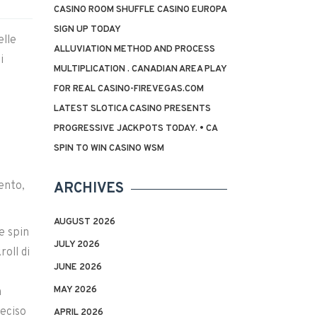
CASINO ROOM SHUFFLE CASINO EUROPA
SIGN UP TODAY
elle
ALLUVIATION METHOD AND PROCESS
i
MULTIPLICATION . CANADIAN AREA PLAY
FOR REAL CASINO-FIREVEGAS.COM
LATEST SLOTICA CASINO PRESENTS
PROGRESSIVE JACKPOTS TODAY. • CA
SPIN TO WIN CASINO WSM
ento,
ARCHIVES
AUGUST 2026
e spin
JULY 2026
oll di
JUNE 2026
MAY 2026
n
reciso
APRIL 2026