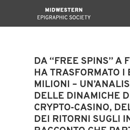
DA “FREE SPINS” A
HA TRASFORMATO I 
MILIONI – UN’ANALI
DELLE DINAMICHE D
CRYPTO‑CASINO, DE
DEI RITORNI SUGLI I