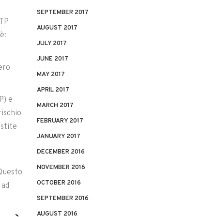
SEPTEMBER 2017
RTP
AUGUST 2017
è:
JULY 2017
JUNE 2017
ero
MAY 2017
APRIL 2017
P) e
MARCH 2017
rischio
FEBRUARY 2017
estite
JANUARY 2017
DECEMBER 2016
NOVEMBER 2016
 Questo
OCTOBER 2016
 ad
SEPTEMBER 2016
AUGUST 2016