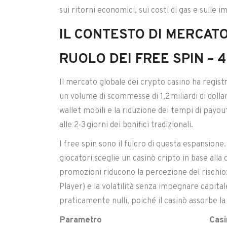
sui ritorni economici, sui costi di gas e sulle im
IL CONTESTO DI MERCATO:
RUOLO DEI FREE SPIN – 
Il mercato globale dei crypto casino ha regist
un volume di scommesse di 1,2 miliardi di dollari
wallet mobili e la riduzione dei tempi di payou
alle 2‑3 giorni dei bonifici tradizionali.
I free spin sono il fulcro di questa espansione
giocatori sceglie un casinò cripto in base alla 
promozioni riducono la percezione del rischio:
Player) e la volatilità senza impegnare capitale
praticamente nulli, poiché il casinò assorbe la 
Parametro
Casi