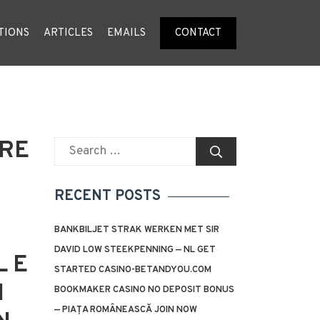
TIONS
ARTICLES
EMAILS
CONTACT
ORE
Search
for:
RECENT POSTS
BANKBILJET STRAK WERKEN MET SIR
DAVID LOW STEEKPENNING — NL GET
L E
STARTED CASINO-BETANDYOU.COM
N
BOOKMAKER CASINO NO DEPOSIT BONUS
— PIAȚA ROMÂNEASCĂ JOIN NOW