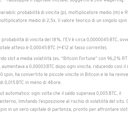
– raddoppia il capitale iniziale, soggetto a 30x wagering.
variabili: probabilità di vincita (p), moltiplicatore medio (m) e 
tiplicatore medio di 2,5x. Il valore teorico di un singolo spin 
probabilità di vincita del 18 %, l’EV è circa 0,0000045 BTC, ovv
 totale atteso è 0,00045 BTC (≈ €12 al tasso corrente).
ndo slot a media volatilità (es. “Bitcoin Fortune” con 96,2 % RT
 aumentava a 0,00003 BTC dopo ogni vincita, riducendo così il 
00 spin, ha convertito le piccole vincite in Bitcoin e le ha reinv
di 0,015 BTC in meno di 48 ore.
ut automatico: ogni volta che il saldo superava 0,005 BTC, il
esterno, limitando l’esposizione al rischio di volatilità del sito.
in in un vero capitale di partenza, pronto per affrontare slot