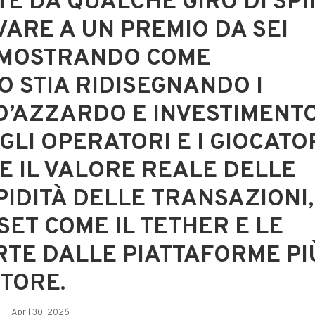
E DA QUALCHE GIRO DI SPI
VARE A UN PREMIO DA SEI
 DIMOSTRANDO COME
O STIA RIDISEGNANDO I
 D’AZZARDO E INVESTIMENT
 GLI OPERATORI E I GIOCATO
 IL VALORE REALE DELLE
PIDITÀ DELLE TRANSAZIONI,
SSET COME IL TETHER E LE
TE DALLE PIATTAFORME PI
TTORE.
Post
|
April 30, 2026