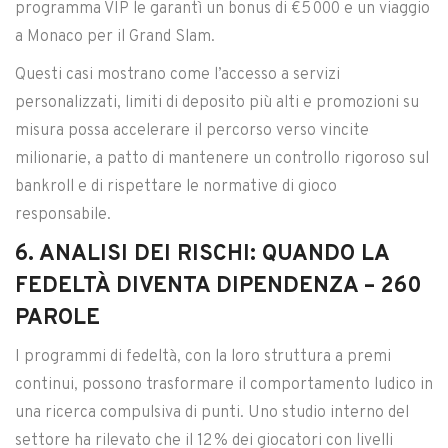
programma VIP le garantì un bonus di €5 000 e un viaggio
a Monaco per il Grand Slam.
Questi casi mostrano come l’accesso a servizi
personalizzati, limiti di deposito più alti e promozioni su
misura possa accelerare il percorso verso vincite
milionarie, a patto di mantenere un controllo rigoroso sul
bankroll e di rispettare le normative di gioco
responsabile.
6. ANALISI DEI RISCHI: QUANDO LA
FEDELTÀ DIVENTA DIPENDENZA – 260
PAROLE
I programmi di fedeltà, con la loro struttura a premi
continui, possono trasformare il comportamento ludico in
una ricerca compulsiva di punti. Uno studio interno del
settore ha rilevato che il 12 % dei giocatori con livelli