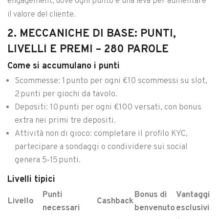
engagement, dove ogni punto è una leva per aumentare
il valore del cliente.
2. MECCANICHE DI BASE: PUNTI,
LIVELLI E PREMI – 280 PAROLE
Come si accumulano i punti
Scommesse: 1 punto per ogni €10 scommessi su slot,
2 punti per giochi da tavolo.
Depositi: 10 punti per ogni €100 versati, con bonus
extra nei primi tre depositi.
Attività non di gioco: completare il profilo KYC,
partecipare a sondaggi o condividere sui social
genera 5‑15 punti.
Livelli tipici
Punti
Bonus di
Vantaggi
Livello
Cashback
necessari
benvenuto
esclusivi