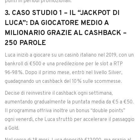
punti in periodi promozionali.
3. CASO STUDIO 1 – IL “JACKPOT DI
LUCA”: DA GIOCATORE MEDIO A
MILIONARIO GRAZIE AL CASHBACK –
250 PAROLE
Luca iniziò a giocare su un casinò italiano nel 2019, con un
bankroll di €500 e una predilezione per le slot a RTP
96‑98 %. Dopo il primo mese, entrò nel livello Silver,
guadagnando un cashback del 10 % sulle scommesse.
Decise di reinvestire il cashback ogni settimana,
aumentando gradualmente la puntata media da €5 a €50.
Il programma offriva inoltre un bonus “double points”
ogni venerdì, che Luca sfruttò per accelerare il passaggio
a Gold.