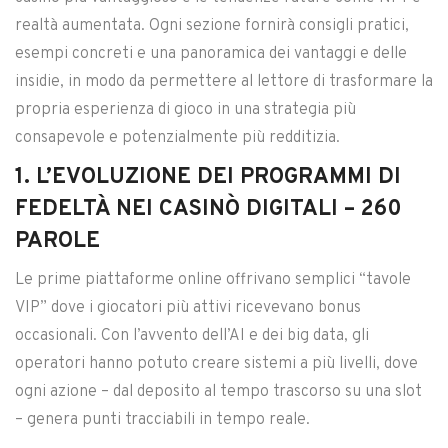
realtà aumentata. Ogni sezione fornirà consigli pratici,
esempi concreti e una panoramica dei vantaggi e delle
insidie, in modo da permettere al lettore di trasformare la
propria esperienza di gioco in una strategia più
consapevole e potenzialmente più redditizia.
1. L’EVOLUZIONE DEI PROGRAMMI DI
FEDELTÀ NEI CASINÒ DIGITALI – 260
PAROLE
Le prime piattaforme online offrivano semplici “tavole
VIP” dove i giocatori più attivi ricevevano bonus
occasionali. Con l’avvento dell’AI e dei big data, gli
operatori hanno potuto creare sistemi a più livelli, dove
ogni azione – dal deposito al tempo trascorso su una slot
– genera punti tracciabili in tempo reale.