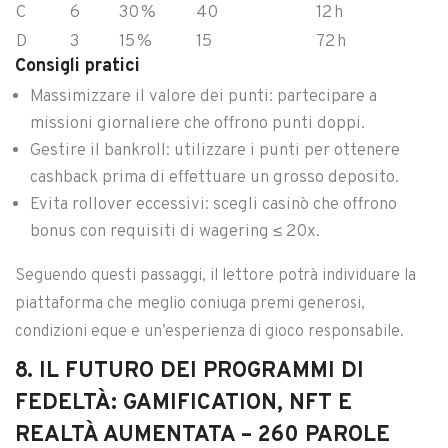
C
6
30 %
40
12 h
D
3
15 %
15
72 h
Consigli pratici
Massimizzare il valore dei punti: partecipare a
missioni giornaliere che offrono punti doppi.
Gestire il bankroll: utilizzare i punti per ottenere
cashback prima di effettuare un grosso deposito.
Evita rollover eccessivi: scegli casinò che offrono
bonus con requisiti di wagering ≤ 20x.
Seguendo questi passaggi, il lettore potrà individuare la
piattaforma che meglio coniuga premi generosi,
condizioni eque e un’esperienza di gioco responsabile.
8. IL FUTURO DEI PROGRAMMI DI
FEDELTÀ: GAMIFICATION, NFT E
REALTÀ AUMENTATA – 260 PAROLE