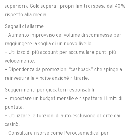
superiori a Gold supera i propri limiti di spesa del 40 %
rispetto alla media.
Segnali di allarme
– Aumento improvviso del volume di scommesse per
raggiungere la soglia di un nuovo livello.
– Utilizzo di più account per accumulare punti più
velocemente.
– Dipendenza da promozioni “cashback” che spinge a
reinvestire le vincite anziché ritirarle.
Suggerimenti per giocatori responsabili
– Impostare un budget mensile e rispettare i limiti di
puntata.
– Utilizzare le funzioni di auto‑esclusione offerte dai
casinò.
– Consultare risorse come Perousemedical per