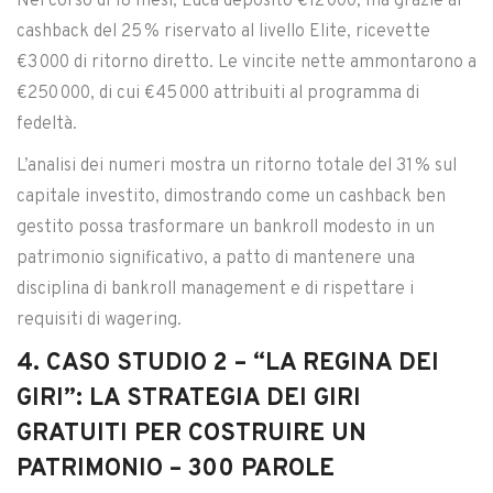
Nel corso di 18 mesi, Luca depositò €12 000, ma grazie al
cashback del 25 % riservato al livello Elite, ricevette
€3 000 di ritorno diretto. Le vincite nette ammontarono a
€250 000, di cui €45 000 attribuiti al programma di
fedeltà.
L’analisi dei numeri mostra un ritorno totale del 31 % sul
capitale investito, dimostrando come un cashback ben
gestito possa trasformare un bankroll modesto in un
patrimonio significativo, a patto di mantenere una
disciplina di bankroll management e di rispettare i
requisiti di wagering.
4. CASO STUDIO 2 – “LA REGINA DEI
GIRI”: LA STRATEGIA DEI GIRI
GRATUITI PER COSTRUIRE UN
PATRIMONIO – 300 PAROLE