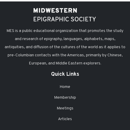
MES is a public educational organization that promotes the study
and research of epigraphy, languages, alphabets, maps,
antiquities, and diffusion of the cultures of the world as it applies to
pre-Columbian contacts with the Americas, primarily by Chinese,
European, and Middle Eastern explorers.
Quick Links
Home
Membership
Meetings
Articles