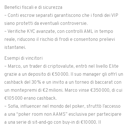
Benefici fiscali e di sicurezza
– Conti escrow separati garantiscono che i fondi dei VIP
siano protetti da eventuali controversie.
– Verifiche KYC avanzate, con controlli AML in tempo
reale, riducono il rischio di frodi e consentono prelievi
istantanei.
Esempi di vincitori
– Marco, un trader di criptovalute, entrò nel livello Elite
grazie a un deposito di €50 000. Il suo manager gli offrì un
cashback del 30 % e un invito a un torneo di baccarat con
un montepremi di €2 milioni. Marco vinse €350 000, di cui
€105 000 erano cashback.
– Sofia, influencer nel mondo del poker, sfruttò l’accesso
a una “poker room non AAMS” esclusiva per partecipare
a una serie di sit‑and‑go con buy‑in di €10 000. Il