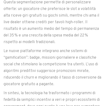
Questa segmentazione permette di personalizzare
offerte: un giocatore che preferisce le slot a volatilità
alta riceve giri gratuiti su giochi simili, mentre chi ama il
live dealer ottiene crediti per tavoli high‑roller. Il
risultato è un aumento medio del tempo di permanenza
del 35 % e una crescita della spesa media del 22 %
rispetto ai modelli tradizionali.
Le nuove piattaforme integrano anche sistemi di
“gamification”: badge, missioni giornaliere e classifiche
social che stimolano la competizione tra utenti. L’uso di
algoritmi predittivi suggerisce promozioni mirate,
riducendo il churn e migliorando il tasso di conversione da
giocatore gratuito a pagante.
In sintesi, la tecnologia ha trasformato i programmi di
fedeltà da semplici incentivi a veri e propri ecosistemi di