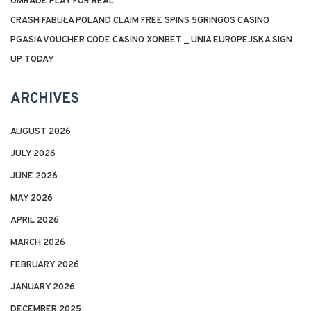
OMRÅDE PLAY FOR REAL
CRASH FABUŁA POLAND CLAIM FREE SPINS 5GRINGOS CASINO
PGASIA VOUCHER CODE CASINO XONBET _ UNIA EUROPEJSKA SIGN
UP TODAY
ARCHIVES
AUGUST 2026
JULY 2026
JUNE 2026
MAY 2026
APRIL 2026
MARCH 2026
FEBRUARY 2026
JANUARY 2026
DECEMBER 2025