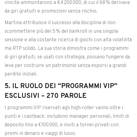
vincite ammontarono a €4 200 000, di cui il 68 % derivava
da giri gratuiti e promozioni senza rischio.
Martina attribuisce il successo alla disciplina di non
scommettere più del 5 % del bankroll in una singola
sessione e alla costante ricerca di giochi con alta volatilità
ma RTP solido. La sua storia dimostra come i programmi
di giri gratuiti, se usati con strategia, possano fungere da
leva per costruire un patrimonio senza esporsi a grandi
perdite iniziali.
5. IL RUOLO DEI “PROGRAMMI VIP”
ESCLUSIVI – 270 PAROLE
I programmi VIP riservati agli high‑roller vanno oltre i
punti e i cashback: includono manager personali, limiti di
deposito fino a €100 000, e inviti a tornei privati con
premi in denaro e viaggi di lusso.