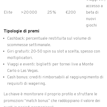
accesso a
Elite
>20 000
25 %
€200
beta di
nuovi
giochi
Tipologie di premi
Cashback: percentuale restituita sul volume di
scommesse settimanale.
Giri gratuiti: 20‑50 spin su slot a scelta, spesso con
moltiplicatori.
Viaggi e eventi: biglietti per tornei live a Monte
Carlo o Las Vegas.
Cash bonus: crediti rimborsabili al raggiungimento di
requisiti di wagering.
La chiave è monitorare il proprio profilo e sfruttare le
promozioni “match bonus” che raddoppiano il valore dei