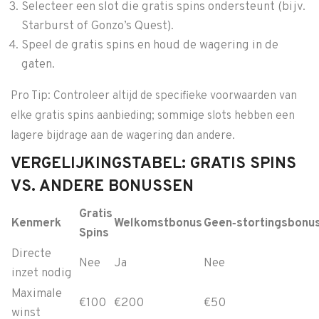
Selecteer een slot die gratis spins ondersteunt (bijv.
Starburst of Gonzo’s Quest).
Speel de gratis spins en houd de wagering in de
gaten.
Pro Tip: Controleer altijd de specifieke voorwaarden van
elke gratis spins aanbieding; sommige slots hebben een
lagere bijdrage aan de wagering dan andere.
VERGELIJKINGSTABEL: GRATIS SPINS
VS. ANDERE BONUSSEN
Gratis
Kenmerk
Welkomstbonus
Geen‑stortingsbonu
Spins
Directe
Nee
Ja
Nee
inzet nodig
Maximale
€100
€200
€50
winst