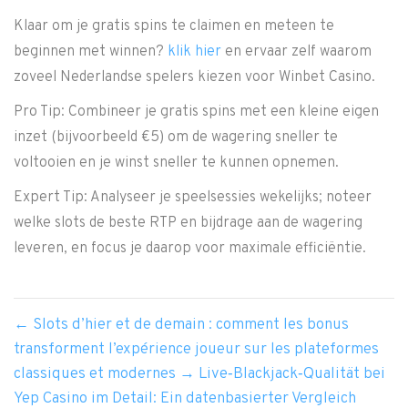
Klaar om je gratis spins te claimen en meteen te
beginnen met winnen?
klik hier
en ervaar zelf waarom
zoveel Nederlandse spelers kiezen voor Winbet Casino.
Pro Tip: Combineer je gratis spins met een kleine eigen
inzet (bijvoorbeeld €5) om de wagering sneller te
voltooien en je winst sneller te kunnen opnemen.
Expert Tip: Analyseer je speelsessies wekelijks; noteer
welke slots de beste RTP en bijdrage aan de wagering
leveren, en focus je daarop voor maximale efficiëntie.
←
Slots d’hier et de demain : comment les bonus
transforment l’expérience joueur sur les plateformes
classiques et modernes
→
Live‑Blackjack‑Qualität bei
Yep Casino im Detail: Ein datenbasierter Vergleich