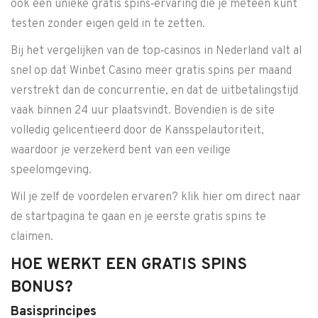
ook een unieke gratis spins‑ervaring die je meteen kunt
testen zonder eigen geld in te zetten.
Bij het vergelijken van de top‑casinos in Nederland valt al
snel op dat Winbet Casino meer gratis spins per maand
verstrekt dan de concurrentie, en dat de uitbetalingstijd
vaak binnen 24 uur plaatsvindt. Bovendien is de site
volledig gelicentieerd door de Kansspelautoriteit,
waardoor je verzekerd bent van een veilige
speelomgeving.
Wil je zelf de voordelen ervaren? klik hier om direct naar
de startpagina te gaan en je eerste gratis spins te
claimen.
HOE WERKT EEN GRATIS SPINS
BONUS?
Basisprincipes