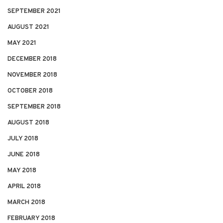
SEPTEMBER 2021
AUGUST 2021
MAY 2021
DECEMBER 2018
NOVEMBER 2018
OCTOBER 2018
SEPTEMBER 2018
AUGUST 2018
JULY 2018
JUNE 2018
MAY 2018
APRIL 2018
MARCH 2018
FEBRUARY 2018