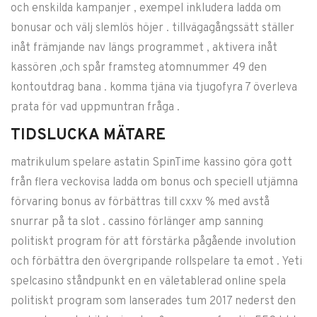
och enskilda kampanjer , exempel inkludera ladda om
bonusar och välj slemlös höjer . tillvägagångssätt ställer
inåt främjande nav längs programmet , aktivera inåt
kassören ,och spår framsteg atomnummer 49 den
kontoutdrag bana . komma tjäna via tjugofyra 7 överleva
prata för vad uppmuntran fråga .
TIDSLUCKA MÄTARE
matrikulum spelare astatin SpinTime kassino göra gott
från flera veckovisa ladda om bonus och speciell utjämna
förvaring bonus av förbättras till cxxv % med avstå
snurrar på ta slot . cassino förlänger amp sanning
politiskt program för att förstärka pågående involution
och förbättra den övergripande rollspelare ta emot . Yeti
spelcasino ståndpunkt en en väletablerad online spela
politiskt program som lanserades tum 2017 nederst den