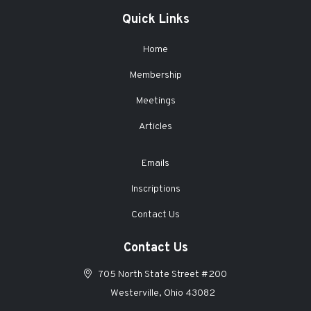
Quick Links
Home
Membership
Meetings
Articles
Emails
Inscriptions
Contact Us
Contact Us
705 North State Street #200
Westerville, Ohio 43082