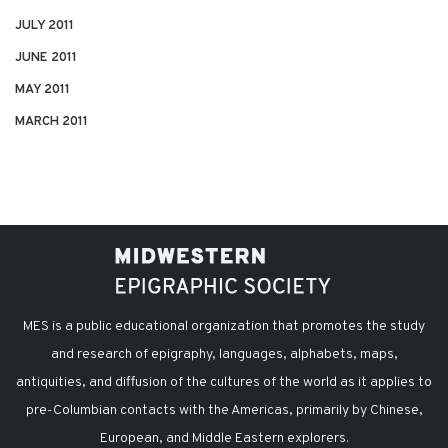
JULY 2011
JUNE 2011
MAY 2011
MARCH 2011
MES is a public educational organization that promotes the study
and research of epigraphy, languages, alphabets, maps,
antiquities, and diffusion of the cultures of the world as it applies to
pre-Columbian contacts with the Americas, primarily by Chinese,
European, and Middle Eastern explorers.