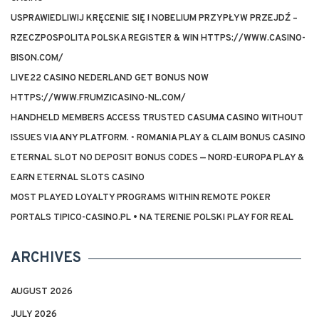
USPRAWIEDLIWIJ KRĘCENIE SIĘ I NOBELIUM PRZYPŁYW PRZEJDŹ –
RZECZPOSPOLITA POLSKA REGISTER & WIN HTTPS://WWW.CASINO-
BISON.COM/
LIVE22 CASINO NEDERLAND GET BONUS NOW
HTTPS://WWW.FRUMZICASINO-NL.COM/
HANDHELD MEMBERS ACCESS TRUSTED CASUMA CASINO WITHOUT
ISSUES VIA ANY PLATFORM. ◦ ROMANIA PLAY & CLAIM BONUS CASINO
ETERNAL SLOT NO DEPOSIT BONUS CODES — NORD-EUROPA PLAY &
EARN ETERNAL SLOTS CASINO
MOST PLAYED LOYALTY PROGRAMS WITHIN REMOTE POKER
PORTALS TIPICO-CASINO.PL • NA TERENIE POLSKI PLAY FOR REAL
ARCHIVES
AUGUST 2026
JULY 2026