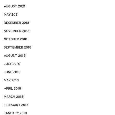
AUGUST 2021
MAY 2021
DECEMBER 2018
NOVEMBER 2018
OCTOBER 2018
SEPTEMBER 2018
AUGUST 2018
JULY 2018
JUNE 2018
MAY 2018
APRIL 2018
MARCH 2018
FEBRUARY 2018
JANUARY 2018