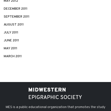
MAY 2012
DECEMBER 2011
SEPTEMBER 2011
AUGUST 2011
JULY 2011
JUNE 2011
MAY 2011
MARCH 2011
MES is a public educational organization that promotes the study