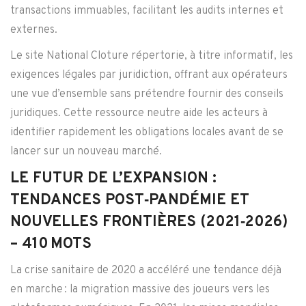
transactions immuables, facilitant les audits internes et
externes.
Le site National Cloture répertorie, à titre informatif, les
exigences légales par juridiction, offrant aux opérateurs
une vue d’ensemble sans prétendre fournir des conseils
juridiques. Cette ressource neutre aide les acteurs à
identifier rapidement les obligations locales avant de se
lancer sur un nouveau marché.
LE FUTUR DE L’EXPANSION :
TENDANCES POST‑PANDÉMIE ET
NOUVELLES FRONTIÈRES (2021‑2026)
– 410 MOTS
La crise sanitaire de 2020 a accéléré une tendance déjà
en marche : la migration massive des joueurs vers les