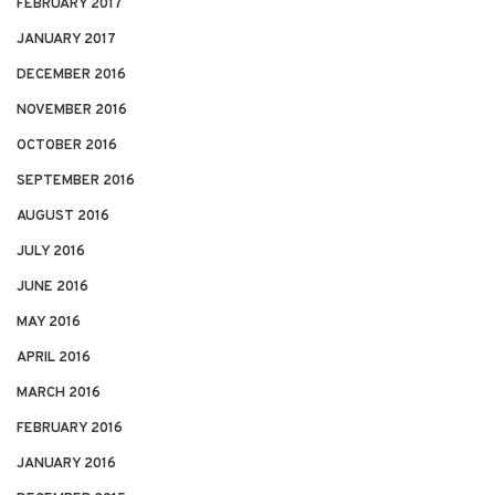
FEBRUARY 2017
JANUARY 2017
DECEMBER 2016
NOVEMBER 2016
OCTOBER 2016
SEPTEMBER 2016
AUGUST 2016
JULY 2016
JUNE 2016
MAY 2016
APRIL 2016
MARCH 2016
FEBRUARY 2016
JANUARY 2016