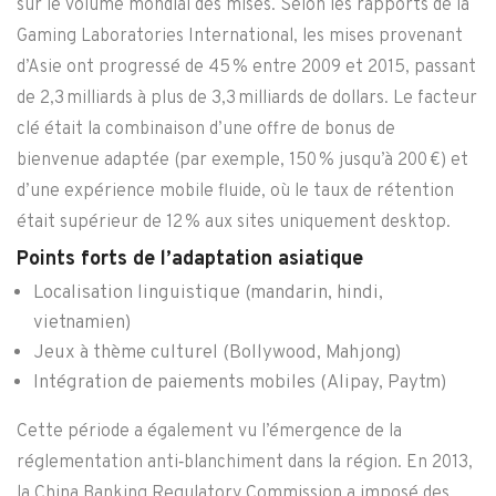
sur le volume mondial des mises. Selon les rapports de la
Gaming Laboratories International, les mises provenant
d’Asie ont progressé de 45 % entre 2009 et 2015, passant
de 2,3 milliards à plus de 3,3 milliards de dollars. Le facteur
clé était la combinaison d’une offre de bonus de
bienvenue adaptée (par exemple, 150 % jusqu’à 200 €) et
d’une expérience mobile fluide, où le taux de rétention
était supérieur de 12 % aux sites uniquement desktop.
Points forts de l’adaptation asiatique
Localisation linguistique (mandarin, hindi,
vietnamien)
Jeux à thème culturel (Bollywood, Mahjong)
Intégration de paiements mobiles (Alipay, Paytm)
Cette période a également vu l’émergence de la
réglementation anti‑blanchiment dans la région. En 2013,
la China Banking Regulatory Commission a imposé des