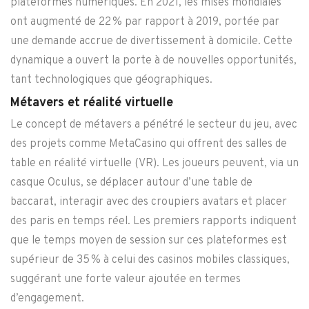
plateformes numériques. En 2021, les mises mondiales
ont augmenté de 22 % par rapport à 2019, portée par
une demande accrue de divertissement à domicile. Cette
dynamique a ouvert la porte à de nouvelles opportunités,
tant technologiques que géographiques.
Métavers et réalité virtuelle
Le concept de métavers a pénétré le secteur du jeu, avec
des projets comme MetaCasino qui offrent des salles de
table en réalité virtuelle (VR). Les joueurs peuvent, via un
casque Oculus, se déplacer autour d’une table de
baccarat, interagir avec des croupiers avatars et placer
des paris en temps réel. Les premiers rapports indiquent
que le temps moyen de session sur ces plateformes est
supérieur de 35 % à celui des casinos mobiles classiques,
suggérant une forte valeur ajoutée en termes
d’engagement.