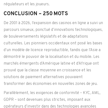
régulateurs et les joueurs.
CONCLUSION – 250 MOTS
De 2001 à 2026, l’expansion des casinos en ligne a suivi un
parcours sinueux, ponctué d’innovations technologiques,
de bouleversements législatifs et de adaptations
culturelles. Les pionniers occidentaux ont posé les bases
d’un modèle de licence reproductible, tandis que l’Asie a
démontré le pouvoir de la localisation et du mobile. Les
marchés émergents d’Amérique latine et d’Afrique ont
prouvé que la classe moyenne en croissance et les
solutions de paiement alternatives pouvaient
transformer des économies en nouvelles zones de jeu.
Parallèlement, les exigences de conformité – KYC, AML,
GDPR – sont devenues plus strictes, imposant aux
opérateurs d’investir dans des technologies avancées