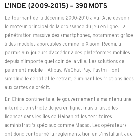
L’INDE (2009‑2015) – 390 MOTS
Le tournant de la décennie 2000‑2010 a vu l’Asie devenir
le moteur principal de la croissance du jeu en ligne. La
pénétration massive des smartphones, notamment grâce
à des modèles abordables comme le Xiaomi Redmi, a
permis aux joueurs d’accéder à des plateformes mobiles
depuis n’importe quel coin de la ville. Les solutions de
paiement mobile – Alipay, WeChat Pay, Paytm – ont
simplifié le dépôt et le retrait, éliminant les frictions liées
aux cartes de crédit.
En Chine continentale, le gouvernement a maintenu une
interdiction stricte du jeu en ligne, mais a laissé les
licences dans les îles de Hainan et les territoires
administratifs spéciaux comme Macao. Les opérateurs
ont donc contourné la réglementation en s’installant aux