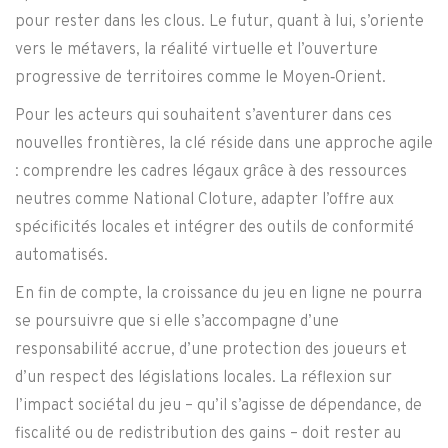
pour rester dans les clous. Le futur, quant à lui, s’oriente
vers le métavers, la réalité virtuelle et l’ouverture
progressive de territoires comme le Moyen‑Orient.
Pour les acteurs qui souhaitent s’aventurer dans ces
nouvelles frontières, la clé réside dans une approche agile
: comprendre les cadres légaux grâce à des ressources
neutres comme National Cloture, adapter l’offre aux
spécificités locales et intégrer des outils de conformité
automatisés.
En fin de compte, la croissance du jeu en ligne ne pourra
se poursuivre que si elle s’accompagne d’une
responsabilité accrue, d’une protection des joueurs et
d’un respect des législations locales. La réflexion sur
l’impact sociétal du jeu – qu’il s’agisse de dépendance, de
fiscalité ou de redistribution des gains – doit rester au