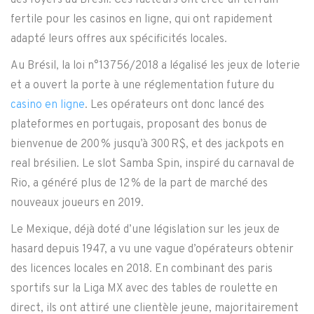
fertile pour les casinos en ligne, qui ont rapidement
adapté leurs offres aux spécificités locales.
Au Brésil, la loi n°13 756/2018 a légalisé les jeux de loterie
et a ouvert la porte à une réglementation future du
casino en ligne
. Les opérateurs ont donc lancé des
plateformes en portugais, proposant des bonus de
bienvenue de 200 % jusqu’à 300 R$, et des jackpots en
real brésilien. Le slot Samba Spin, inspiré du carnaval de
Rio, a généré plus de 12 % de la part de marché des
nouveaux joueurs en 2019.
Le Mexique, déjà doté d’une législation sur les jeux de
hasard depuis 1947, a vu une vague d’opérateurs obtenir
des licences locales en 2018. En combinant des paris
sportifs sur la Liga MX avec des tables de roulette en
direct, ils ont attiré une clientèle jeune, majoritairement