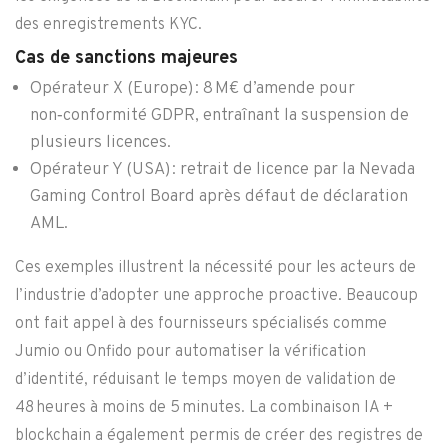
des enregistrements KYC.
Cas de sanctions majeures
Opérateur X (Europe) : 8 M€ d’amende pour
non‑conformité GDPR, entraînant la suspension de
plusieurs licences.
Opérateur Y (USA) : retrait de licence par la Nevada
Gaming Control Board après défaut de déclaration
AML.
Ces exemples illustrent la nécessité pour les acteurs de
l’industrie d’adopter une approche proactive. Beaucoup
ont fait appel à des fournisseurs spécialisés comme
Jumio ou Onfido pour automatiser la vérification
d’identité, réduisant le temps moyen de validation de
48 heures à moins de 5 minutes. La combinaison IA +
blockchain a également permis de créer des registres de