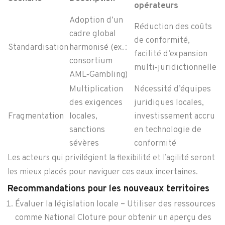
opérateurs
Adoption d’un
Réduction des coûts
cadre global
de conformité,
Standardisation
harmonisé (ex. :
facilité d’expansion
consortium
multi‑juridictionnelle
AML‑Gambling)
Multiplication
Nécessité d’équipes
des exigences
juridiques locales,
Fragmentation
locales,
investissement accru
sanctions
en technologie de
sévères
conformité
Les acteurs qui privilégient la flexibilité et l’agilité seront
les mieux placés pour naviguer ces eaux incertaines.
Recommandations pour les nouveaux territoires
Évaluer la législation locale – Utiliser des ressources
comme National Cloture pour obtenir un aperçu des