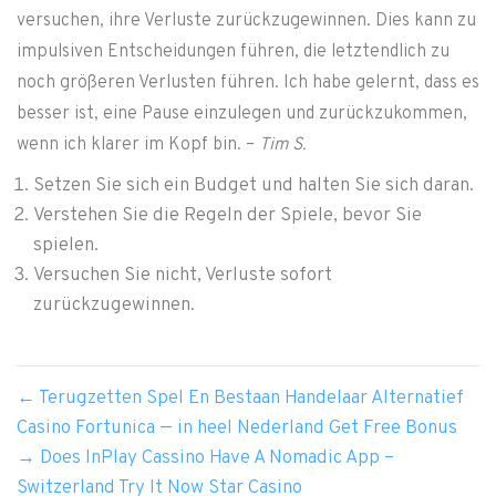
versuchen, ihre Verluste zurückzugewinnen. Dies kann zu
impulsiven Entscheidungen führen, die letztendlich zu
noch größeren Verlusten führen. Ich habe gelernt, dass es
besser ist, eine Pause einzulegen und zurückzukommen,
wenn ich klarer im Kopf bin. –
Tim S.
Setzen Sie sich ein Budget und halten Sie sich daran.
Verstehen Sie die Regeln der Spiele, bevor Sie
spielen.
Versuchen Sie nicht, Verluste sofort
zurückzugewinnen.
←
Terugzetten Spel En Bestaan Handelaar Alternatief
Casino Fortunica — in heel Nederland Get Free Bonus
→
Does InPlay Cassino Have A Nomadic App –
Switzerland Try It Now Star Casino