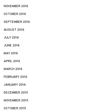
NOVEMBER 2016
OCTOBER 2016
SEPTEMBER 2016
AUGUST 2016
JULY 2016
JUNE 2016
MAY 2016
APRIL 2016
MARCH 2016
FEBRUARY 2016
JANUARY 2016
DECEMBER 2015
NOVEMBER 2015
OCTOBER 2015