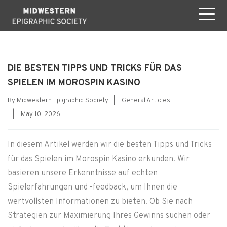
DIE BESTEN TIPPS UND TRICKS FÜR DAS
SPIELEN IM MOROSPIN KASINO
Categories
By
Midwestern Epigraphic Society
|
General Articles
Post
|
May 10, 2026
date
In diesem Artikel werden wir die besten Tipps und Tricks
für das Spielen im Morospin Kasino erkunden. Wir
basieren unsere Erkenntnisse auf echten
Spielerfahrungen und -feedback, um Ihnen die
wertvollsten Informationen zu bieten. Ob Sie nach
Strategien zur Maximierung Ihres Gewinns suchen oder