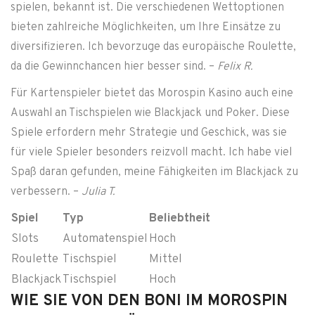
spielen, bekannt ist. Die verschiedenen Wettoptionen
bieten zahlreiche Möglichkeiten, um Ihre Einsätze zu
diversifizieren. Ich bevorzuge das europäische Roulette,
da die Gewinnchancen hier besser sind. –
Felix R.
Für Kartenspieler bietet das Morospin Kasino auch eine
Auswahl an Tischspielen wie Blackjack und Poker. Diese
Spiele erfordern mehr Strategie und Geschick, was sie
für viele Spieler besonders reizvoll macht. Ich habe viel
Spaß daran gefunden, meine Fähigkeiten im Blackjack zu
verbessern. –
Julia T.
Spiel
Typ
Beliebtheit
Slots
Automatenspiel
Hoch
Roulette
Tischspiel
Mittel
Blackjack
Tischspiel
Hoch
WIE SIE VON DEN BONI IM MOROSPIN