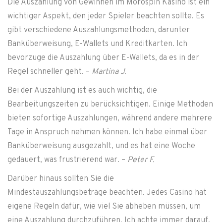
Die Auszahlung von Gewinnen im Morospin Kasino ist ein
wichtiger Aspekt, den jeder Spieler beachten sollte. Es
gibt verschiedene Auszahlungsmethoden, darunter
Banküberweisung, E-Wallets und Kreditkarten. Ich
bevorzuge die Auszahlung über E-Wallets, da es in der
Regel schneller geht. –
Martina J.
Bei der Auszahlung ist es auch wichtig, die
Bearbeitungszeiten zu berücksichtigen. Einige Methoden
bieten sofortige Auszahlungen, während andere mehrere
Tage in Anspruch nehmen können. Ich habe einmal über
Banküberweisung ausgezahlt, und es hat eine Woche
gedauert, was frustrierend war. –
Peter F.
Darüber hinaus sollten Sie die
Mindestauszahlungsbeträge beachten. Jedes Casino hat
eigene Regeln dafür, wie viel Sie abheben müssen, um
eine Auszahlung durchzuführen. Ich achte immer darauf,