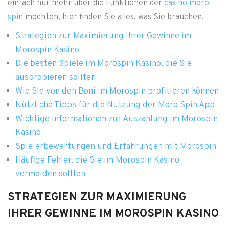
einfach nur mehr über die Funktionen der
casino moro
spin
möchten, hier finden Sie alles, was Sie brauchen.
Strategien zur Maximierung Ihrer Gewinne im
Morospin Kasino
Die besten Spiele im Morospin Kasino, die Sie
ausprobieren sollten
Wie Sie von den Boni im Morospin profitieren können
Nützliche Tipps für die Nutzung der Moro Spin App
Wichtige Informationen zur Auszahlung im Morospin
Kasino
Spielerbewertungen und Erfahrungen mit Morospin
Häufige Fehler, die Sie im Morospin Kasino
vermeiden sollten
STRATEGIEN ZUR MAXIMIERUNG
IHRER GEWINNE IM MOROSPIN KASINO