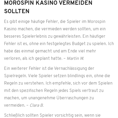
MOROSPIN KASINO VERMEIDEN
SOLLTEN
Es gibt einige häufige Fehler, die Spieler im Morospin
Kasino machen, die vermieden werden sollten, um ein
besseres Spielerlebnis zu gewährleisten. Ein häufiger
Fehler ist es, ohne ein festgelegtes Budget zu spielen. Ich
habe das einmal gemacht und am Ende viel mehr
verloren, als ich geplant hatte. –
Martin W.
Ein weiterer Fehler ist die Vernachlässigung der
Spielregeln. Viele Spieler setzen blindlings ein, ohne die
Regeln zu verstehen. Ich empfehle, sich vor dem Spielen
mit den spezifischen Regeln jedes Spiels vertraut zu
machen, um unangenehme Überraschungen zu
vermeiden. –
Clara B.
Schließlich sollten Spieler vorsichtig sein, wenn sie