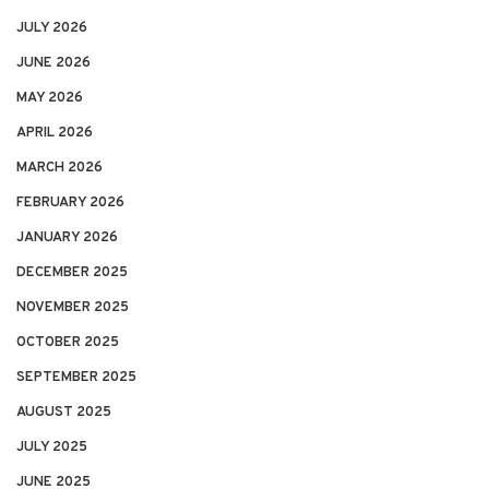
JULY 2026
JUNE 2026
MAY 2026
APRIL 2026
MARCH 2026
FEBRUARY 2026
JANUARY 2026
DECEMBER 2025
NOVEMBER 2025
OCTOBER 2025
SEPTEMBER 2025
AUGUST 2025
JULY 2025
JUNE 2025