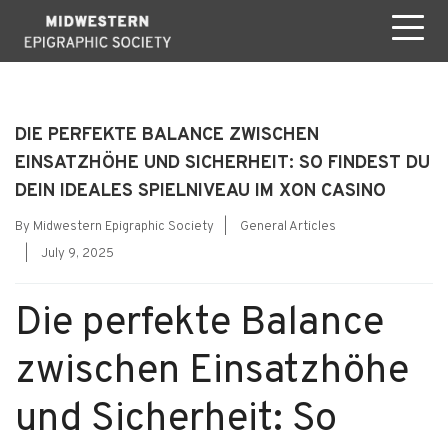
DIE PERFEKTE BALANCE ZWISCHEN
EINSATZHÖHE UND SICHERHEIT: SO FINDEST DU
DEIN IDEALES SPIELNIVEAU IM XON CASINO
Categories
By
Midwestern Epigraphic Society
|
General Articles
Post
|
July 9, 2025
date
Die perfekte Balance
zwischen Einsatzhöhe
und Sicherheit: So