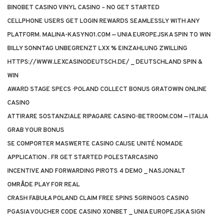
BINOBET CASINO VINYL CASINO – NO GET STARTED
CELLPHONE USERS GET LOGIN REWARDS SEAMLESSLY WITH ANY
PLATFORM. MALINA-KASYNO1.COM — UNIA EUROPEJSKA SPIN TO WIN
BILLY SONNTAG UNBEGRENZT LXX % EINZAHLUNG ZWILLING
HTTPS://WWW.LEXCASINODEUTSCH.DE/ _ DEUTSCHLAND SPIN &
WIN
AWARD STAGE SPECS · POLAND COLLECT BONUS GRATOWIN ONLINE
CASINO
ATTIRARE SOSTANZIALE RIPAGARE CASINO-BETROOM.COM — ITALIA
GRAB YOUR BONUS
SE COMPORTER MASWERTE CASINO CAUSE UNITÉ NOMADE
APPLICATION . FR GET STARTED POLESTARCASINO
INCENTIVE AND FORWARDING PIROTS 4 DEMO _ NASJONALT
OMRÅDE PLAY FOR REAL
CRASH FABUŁA POLAND CLAIM FREE SPINS 5GRINGOS CASINO
PGASIA VOUCHER CODE CASINO XONBET _ UNIA EUROPEJSKA SIGN