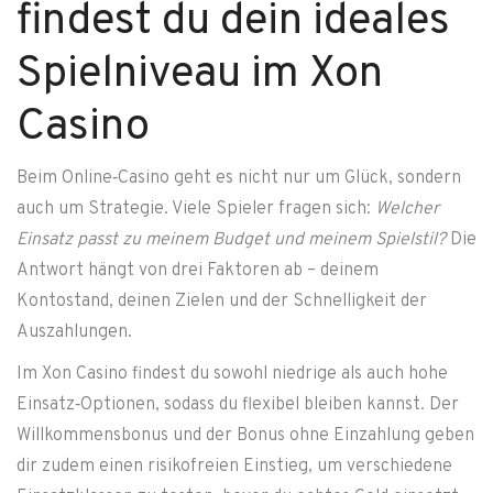
findest du dein ideales
Spielniveau im Xon
Casino
Beim Online‑Casino geht es nicht nur um Glück, sondern
auch um Strategie. Viele Spieler fragen sich:
Welcher
Einsatz passt zu meinem Budget und meinem Spielstil?
Die
Antwort hängt von drei Faktoren ab – deinem
Kontostand, deinen Zielen und der Schnelligkeit der
Auszahlungen.
Im Xon Casino findest du sowohl niedrige als auch hohe
Einsatz‑Optionen, sodass du flexibel bleiben kannst. Der
Willkommensbonus und der Bonus ohne Einzahlung geben
dir zudem einen risikofreien Einstieg, um verschiedene