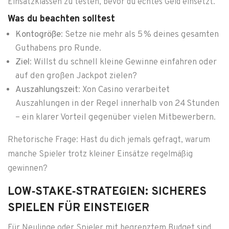
Einsatzklassen zu testen, bevor du echtes Geld einsetzt.
Was du beachten solltest
Kontogröße
: Setze nie mehr als 5 % deines gesamten
Guthabens pro Runde.
Ziel
: Willst du schnell kleine Gewinne einfahren oder
auf den großen Jackpot zielen?
Auszahlungszeit
: Xon Casino verarbeitet
Auszahlungen in der Regel innerhalb von 24 Stunden
– ein klarer Vorteil gegenüber vielen Mitbewerbern.
Rhetorische Frage: Hast du dich jemals gefragt, warum
manche Spieler trotz kleiner Einsätze regelmäßig
gewinnen?
LOW‑STAKE‑STRATEGIEN: SICHERES
SPIELEN FÜR EINSTEIGER
Für Neulinge oder Spieler mit begrenztem Budget sind