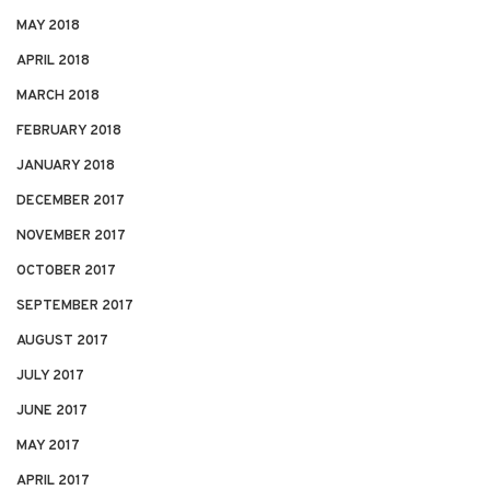
MAY 2018
APRIL 2018
MARCH 2018
FEBRUARY 2018
JANUARY 2018
DECEMBER 2017
NOVEMBER 2017
OCTOBER 2017
SEPTEMBER 2017
AUGUST 2017
JULY 2017
JUNE 2017
MAY 2017
APRIL 2017