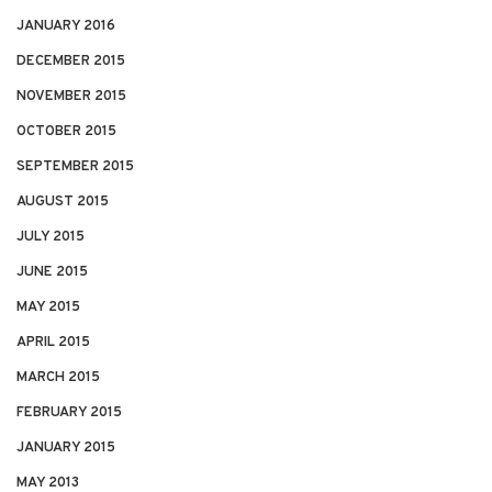
JANUARY 2016
DECEMBER 2015
NOVEMBER 2015
OCTOBER 2015
SEPTEMBER 2015
AUGUST 2015
JULY 2015
JUNE 2015
MAY 2015
APRIL 2015
MARCH 2015
FEBRUARY 2015
JANUARY 2015
MAY 2013