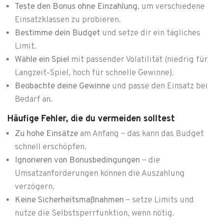
Teste den Bonus ohne Einzahlung
, um verschiedene
Einsatzklassen zu probieren.
Bestimme dein Budget
und setze dir ein tägliches
Limit.
Wähle ein Spiel
mit passender Volatilität (niedrig für
Langzeit‑Spiel, hoch für schnelle Gewinne).
Beobachte deine Gewinne
und passe den Einsatz bei
Bedarf an.
Häufige Fehler, die du vermeiden solltest
Zu hohe Einsätze
am Anfang – das kann das Budget
schnell erschöpfen.
Ignorieren von Bonusbedingungen
– die
Umsatzanforderungen können die Auszahlung
verzögern.
Keine Sicherheitsmaßnahmen
– setze Limits und
nutze die Selbstsperrfunktion, wenn nötig.