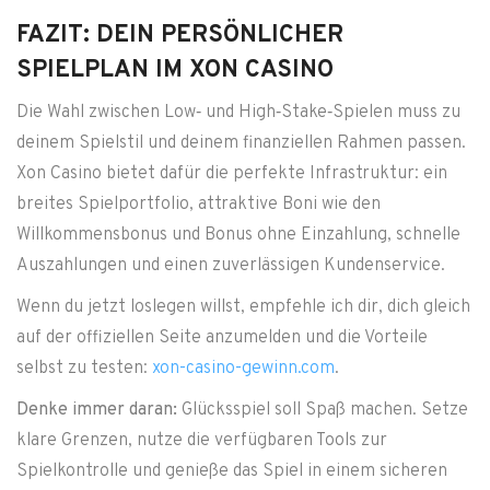
FAZIT: DEIN PERSÖNLICHER
SPIELPLAN IM XON CASINO
Die Wahl zwischen Low‑ und High‑Stake‑Spielen muss zu
deinem Spielstil und deinem finanziellen Rahmen passen.
Xon Casino bietet dafür die perfekte Infrastruktur: ein
breites Spielportfolio, attraktive Boni wie den
Willkommensbonus und Bonus ohne Einzahlung, schnelle
Auszahlungen und einen zuverlässigen Kundenservice.
Wenn du jetzt loslegen willst, empfehle ich dir, dich gleich
auf der offiziellen Seite anzumelden und die Vorteile
selbst zu testen:
xon-casino-gewinn.com
.
Denke immer daran:
Glücksspiel soll Spaß machen. Setze
klare Grenzen, nutze die verfügbaren Tools zur
Spielkontrolle und genieße das Spiel in einem sicheren