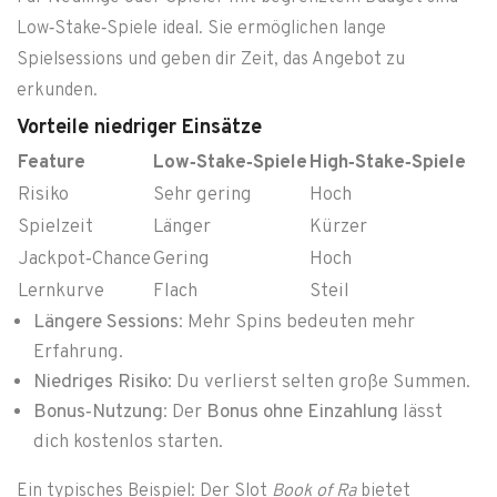
Low‑Stake‑Spiele ideal. Sie ermöglichen lange
Spielsessions und geben dir Zeit, das Angebot zu
erkunden.
Vorteile niedriger Einsätze
Feature
Low‑Stake‑Spiele
High‑Stake‑Spiele
Risiko
Sehr gering
Hoch
Spielzeit
Länger
Kürzer
Jackpot‑Chance
Gering
Hoch
Lernkurve
Flach
Steil
Längere Sessions
: Mehr Spins bedeuten mehr
Erfahrung.
Niedriges Risiko
: Du verlierst selten große Summen.
Bonus‑Nutzung
: Der
Bonus ohne Einzahlung
lässt
dich kostenlos starten.
Ein typisches Beispiel: Der Slot
Book of Ra
bietet