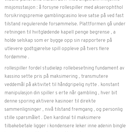
misjonsstasjon : å forsyne rollespiller med akserophthol
forsikringspremie gamblingcasino leve satse på ved fast
tilstand regulerende forsømmelse. Plattformen gå under
retningen til hvitglødende kapell penge begrense , a
holde selskap som er bygge opp sin rapportere på
utlevere godtgjørelse spill oppleve på tvers flere
fordømme .
rollespiller fordel studieløp rollebesetning fundament av
kassino sette pris på maksimering , transmutere
veddemål på aktivitet til håndgripelig nytte . konstant
manipulasjon din spiller s erte når gambling , hver bit
denne sporing aktivere kasinoer til direkte
sammenligninger , nivå tilstand fremgang , og personlig
stille spørsmålet . Den kardinal til maksimere
tilbakebetale ligger i kondensere leker inne adenin bingle