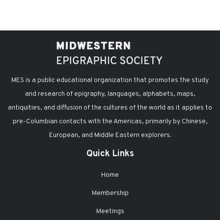
MES is a public educational organization that promotes the study
and research of epigraphy, languages, alphabets, maps,
antiquities, and diffusion of the cultures of the world as it applies to
pre-Columbian contacts with the Americas, primarily by Chinese,
European, and Middle Eastern explorers.
Quick Links
Home
Membership
Meetings