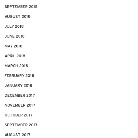
SEPTEMBER 2018
AUGUST 2018
JULY 2018
JUNE 2018
MAY 2018
APRIL 2018
MARCH 2018
FEBRUARY 2018
JANUARY 2018
DECEMBER 2017
NOVEMBER 2017
OCTOBER 2017
SEPTEMBER 2017
AUGUST 2017