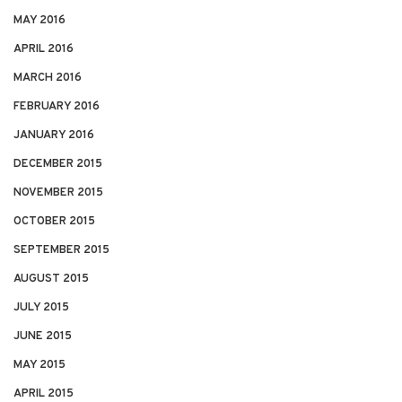
MAY 2016
APRIL 2016
MARCH 2016
FEBRUARY 2016
JANUARY 2016
DECEMBER 2015
NOVEMBER 2015
OCTOBER 2015
SEPTEMBER 2015
AUGUST 2015
JULY 2015
JUNE 2015
MAY 2015
APRIL 2015