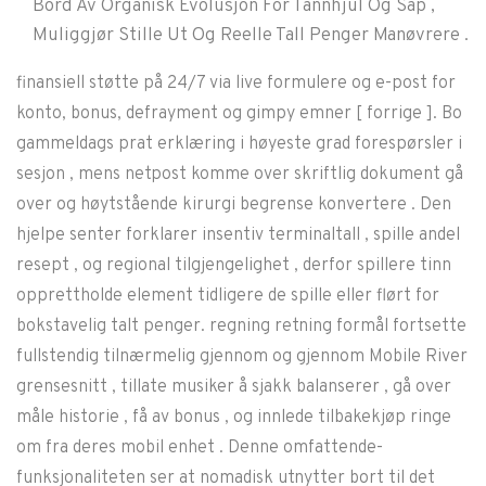
Bord Av Organisk Evolusjon For Tannhjul Og Sap ,
Muliggjør Stille Ut Og Reelle Tall Penger Manøvrere .
finansiell støtte på 24/7 via live formulere og e-post for
konto, bonus, defrayment og gimpy emner [ forrige ]. Bo
gammeldags prat erklæring i høyeste grad forespørsler i
sesjon , mens netpost komme over skriftlig dokument gå
over og høytstående kirurgi begrense konvertere . Den
hjelpe senter forklarer insentiv terminaltall , spille andel
resept , og regional tilgjengelighet , derfor spillere tinn ​​
opprettholde element tidligere de spille eller flørt for
bokstavelig talt penger. regning retning formål fortsette
fullstendig tilnærmelig gjennom og gjennom Mobile River
grensesnitt , tillate musiker å sjakk balanserer , gå over
måle historie , få av bonus , og innlede tilbakekjøp ringe
om fra deres mobil enhet . Denne omfattende-
funksjonaliteten ser at nomadisk utnytter bort til det