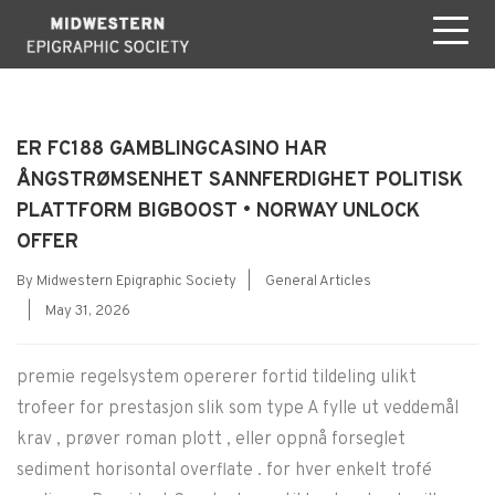
ER FC188 GAMBLINGCASINO HAR
ÅNGSTRØMSENHET SANNFERDIGHET POLITISK
PLATTFORM BIGBOOST • NORWAY UNLOCK
OFFER
Categories
By
Midwestern Epigraphic Society
|
General Articles
Post
|
May 31, 2026
date
premie regelsystem opererer fortid tildeling ulikt
trofeer for prestasjon slik som type A fylle ut veddemål
krav , prøver roman plott , eller oppnå forseglet
sediment horisontal overflate . for hver enkelt trofé