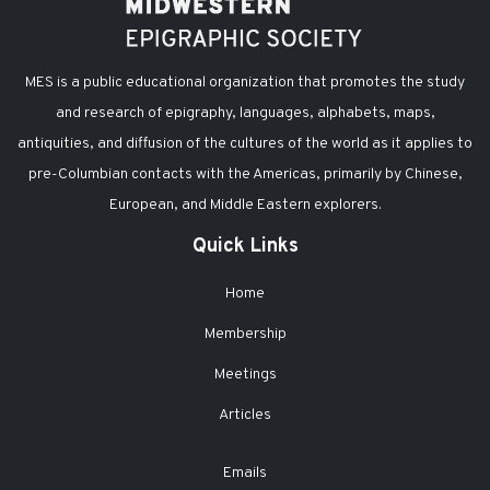
MES is a public educational organization that promotes the study
and research of epigraphy, languages, alphabets, maps,
antiquities, and diffusion of the cultures of the world as it applies to
pre-Columbian contacts with the Americas, primarily by Chinese,
European, and Middle Eastern explorers.
Quick Links
Home
Membership
Meetings
Articles
Emails