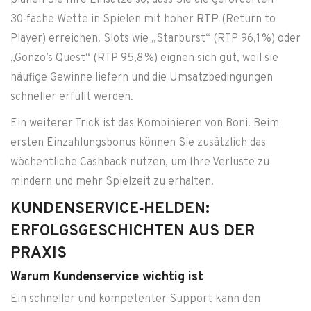
30‑fache Wette in Spielen mit hoher
RTP
(Return to
Player) erreichen. Slots wie „Starburst“ (RTP 96,1 %) oder
„Gonzo’s Quest“ (RTP 95,8 %) eignen sich gut, weil sie
häufige Gewinne liefern und die Umsatzbedingungen
schneller erfüllt werden.
Ein weiterer Trick ist das Kombinieren von Boni. Beim
ersten Einzahlungsbonus können Sie zusätzlich das
wöchentliche Cashback nutzen, um Ihre Verluste zu
mindern und mehr Spielzeit zu erhalten.
KUNDENSERVICE‑HELDEN:
ERFOLGSGESCHICHTEN AUS DER
PRAXIS
Warum Kundenservice wichtig ist
Ein schneller und kompetenter Support kann den