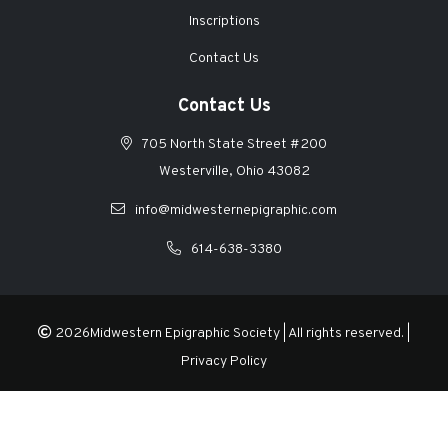
Inscriptions
Contact Us
Contact Us
705 North State Street #200
Westerville, Ohio 43082
info@midwesternepigraphic.com
614-638-3380
2026Midwestern Epigraphic Society |
All rights reserved.
|
Privacy Policy