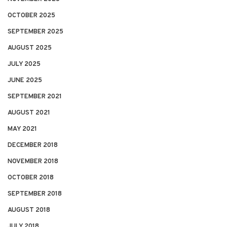
OCTOBER 2025
SEPTEMBER 2025
AUGUST 2025
JULY 2025
JUNE 2025
SEPTEMBER 2021
AUGUST 2021
MAY 2021
DECEMBER 2018
NOVEMBER 2018
OCTOBER 2018
SEPTEMBER 2018
AUGUST 2018
JULY 2018