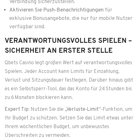
Verbindung sicherzustellen.
Aktivieren Sie Push‑Benachrichtigungen
für
exklusive Bonusangebote, die nur für mobile Nutzer
verfügbar sind.
VERANTWORTUNGSVOLLES SPIELEN –
SICHERHEIT AN ERSTER STELLE
Qbets Casino legt großen Wert auf verantwortungsvolles
Spielen. Jeder Account kann Limits für Einzahlung,
Verlust und Sitzungsdauer festlegen. Darüber hinaus gibt
es ein Selbstsperr‑Tool, das das Konto für 24 Stunden bis
zu 6 Monaten blockieren kann.
Expert Tip:
Nutzen Sie die
„Verluste‑Limit“
‑Funktion, um
Ihr Budget zu schützen. Setzen Sie das Limit etwas unter
Ihrem wöchentlichen Budget, um unbewusstes
Überschreiten zu vermeiden.