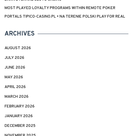
MOST PLAYED LOYALTY PROGRAMS WITHIN REMOTE POKER
PORTALS TIPICO-CASINO.PL • NA TERENIE POLSKI PLAY FOR REAL
ARCHIVES
AUGUST 2026
JULY 2026
JUNE 2026
MAY 2026
APRIL 2026
MARCH 2026
FEBRUARY 2026
JANUARY 2026
DECEMBER 2025
NOVEMBER 2025