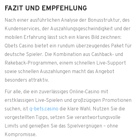
FAZIT UND EMPFEHLUNG
Nach einer ausführlichen Analyse der Bonusstruktur, des
Kundenservices, der Auszahlungsgeschwindigkeit und der
mobilen Erfahrung lässt sich ein klares Bild zeichnen:
Qbets Casino bietet ein rundum überzeugendes Paket für
deutsche Spieler. Die Kombination aus Cashback‑ und
Rakeback‑Programmen, einem schnellen Live‑Support
sowie schnellen Auszahlungen macht das Angebot
besonders attraktiv.
Für alle, die ein zuverlässiges Online‑Casino mit
erstklassigen Live‑Spielen und großzügigen Promotionen
suchen, ist
q-bets.casino
die klare Wahl. Nutzen Sie die
vorgestellten Tipps, setzen Sie verantwortungsvolle
Limits und genießen Sie das Spielvergnügen – ohne
Kompromisse.