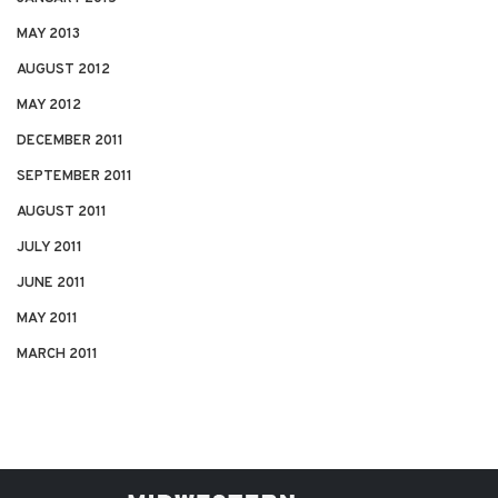
MAY 2013
AUGUST 2012
MAY 2012
DECEMBER 2011
SEPTEMBER 2011
AUGUST 2011
JULY 2011
JUNE 2011
MAY 2011
MARCH 2011