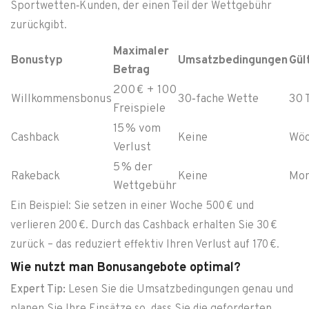
Sportwetten‑Kunden, der einen Teil der Wettgebühr
zurückgibt.
Maximaler
Bonustyp
Umsatzbedingungen
Gül
Betrag
200 € + 100
Willkommensbonus
30‑fache Wette
30 
Freispiele
15 % vom
Cashback
Keine
Wöc
Verlust
5 % der
Rakeback
Keine
Mon
Wettgebühr
Ein Beispiel: Sie setzen in einer Woche 500 € und
verlieren 200 €. Durch das Cashback erhalten Sie 30 €
zurück – das reduziert effektiv Ihren Verlust auf 170 €.
Wie nutzt man Bonusangebote optimal?
Expert Tip:
Lesen Sie die Umsatzbedingungen genau und
planen Sie Ihre Einsätze so, dass Sie die geforderten