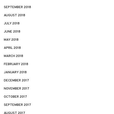
SEPTEMBER 2018
AUGUST 2018
JULY 2018
JUNE 2018
MAY 2018
APRIL 2018
MARCH 2018
FEBRUARY 2018
JANUARY 2018
DECEMBER 2017
NOVEMBER 2017
OCTOBER 2017
SEPTEMBER 2017
AUGUST 2017