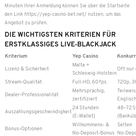
Minuten Ihrer Anmeldung können Sie über die Startseite
den Link https://yep-casino-bet.net/ nutzen, um das
Angebot zu prüfen.
DIE WICHTIGSTEN KRITERIEN FÜR
ERSTKLASSIGES LIVE‑BLACKJACK
Kriterium
Yep Casino
Konkurr
Malta +
Lizenz & Sicherheit
Oft nur 
Schleswig‑Holstein
Stream‑Qualität
Full‑HD, 60 fps
720p, 3
Mehrsprachig,
Teilweis
Dealer‑Professionalität
zertifiziert
Englisc
24 Stunden
48–72 S
Auszahlungsgeschwindigkeit
(E‑Wallet)
(Banküb
Willkommens‑ &
Selten
Bonus‑Optionen
No‑Deposit‑Bonus
No‑Depo