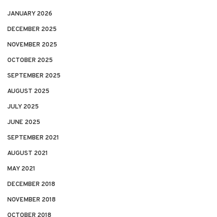
JANUARY 2026
DECEMBER 2025
NOVEMBER 2025
OCTOBER 2025
SEPTEMBER 2025
AUGUST 2025
JULY 2025
JUNE 2025
SEPTEMBER 2021
AUGUST 2021
MAY 2021
DECEMBER 2018
NOVEMBER 2018
OCTOBER 2018