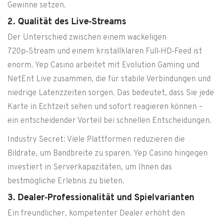
Gewinne setzen.
2. Qualität des Live‑Streams
Der Unterschied zwischen einem wackeligen
720p‑Stream und einem kristallklaren Full‑HD‑Feed ist
enorm. Yep Casino arbeitet mit Evolution Gaming und
NetEnt Live zusammen, die für stabile Verbindungen und
niedrige Latenzzeiten sorgen. Das bedeutet, dass Sie jede
Karte in Echtzeit sehen und sofort reagieren können –
ein entscheidender Vorteil bei schnellen Entscheidungen.
Industry Secret: Viele Plattformen reduzieren die
Bildrate, um Bandbreite zu sparen. Yep Casino hingegen
investiert in Serverkapazitäten, um Ihnen das
bestmögliche Erlebnis zu bieten.
3. Dealer‑Professionalität und Spielvarianten
Ein freundlicher, kompetenter Dealer erhöht den