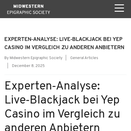
EXPERTEN‑ANALYSE: LIVE‑BLACKJACK BEI YEP
CASINO IM VERGLEICH ZU ANDEREN ANBIETERN
Categories
By
Midwestern Epigraphic Society
|
General Articles
Post
|
December 8, 2025
date
Experten‑Analyse:
Live‑Blackjack bei Yep
Casino im Vergleich zu
anderen Anbietern