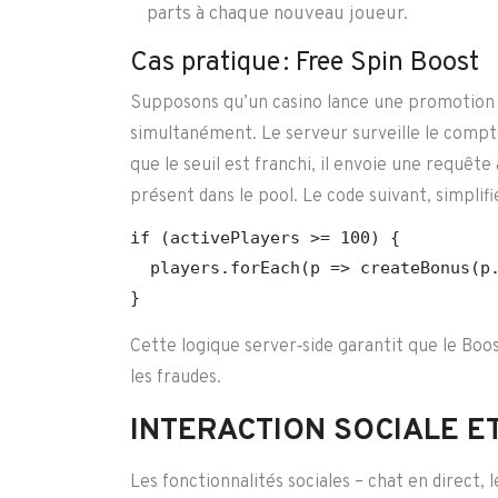
parts à chaque nouveau joueur.
Cas pratique : Free Spin Boost
Supposons qu’un casino lance une promotion « 
simultanément. Le serveur surveille le compte
que le seuil est franchi, il envoie une requête
présent dans le pool. Le code suivant, simplifié
if (activePlayers >= 100) {

  players.forEach(p => createBonus(p.
Cette logique server‑side garantit que le Boos
les fraudes.
INTERACTION SOCIALE ET
Les fonctionnalités sociales – chat en direct,