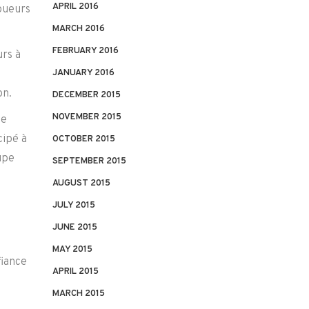
APRIL 2016
joueurs
MARCH 2016
FEBRUARY 2016
urs à
JANUARY 2016
on.
DECEMBER 2015
NOVEMBER 2015
ne
cipé à
OCTOBER 2015
upe
SEPTEMBER 2015
AUGUST 2015
JULY 2015
JUNE 2015
MAY 2015
fiance
APRIL 2015
MARCH 2015