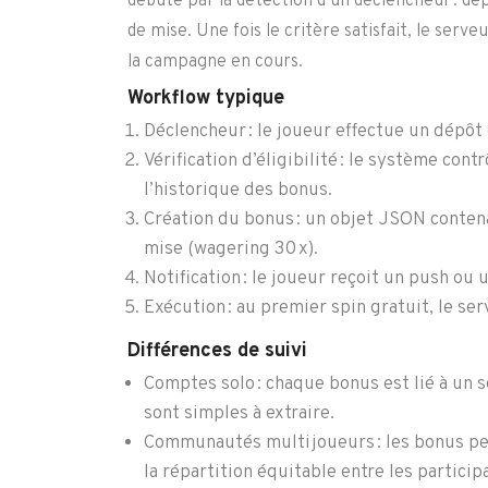
débute par la détection d’un déclencheur : dép
de mise. Une fois le critère satisfait, le serv
la campagne en cours.
Workflow typique
Déclencheur : le joueur effectue un dépôt 
Vérification d’éligibilité : le système cont
l’historique des bonus.
Création du bonus : un objet JSON contenan
mise (wagering 30 x).
Notification : le joueur reçoit un push ou
Exécution : au premier spin gratuit, le se
Différences de suivi
Comptes solo : chaque bonus est lié à un se
sont simples à extraire.
Communautés multijoueurs : les bonus peu
la répartition équitable entre les particip