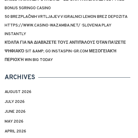
BONUS 5GRINGO CASINO
50 BREZPLAČNIH VRTLJAJEV V IGRALNICI LEMON BREZ DEPOZITA
HTTPS://WWW.CASINO-WAZAMBA.NET/ · SLOVENIA PLAY
INSTANTLY
ΚΌΛΠΑ ΓΙΑ ΝΑ ΔΙΑΒΆΖΕΤΕ ΤΟΥΣ ΑΝΤΙΠΆΛΟΥΣ ΌΤΑΝ ΠΑΊΖΕΤΕ
ΨΗΦΙΑΚΌ SIT &AMP; GO INSTASPIN-GR.COM ΜΕΣΟΓΕΙΑΚΉ
ΠΕΡΙΟΧΉ WIN BIG TODAY
ARCHIVES
AUGUST 2026
JULY 2026
JUNE 2026
MAY 2026
APRIL 2026