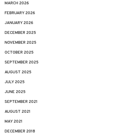
MARCH 2026
FEBRUARY 2026
JANUARY 2026
DECEMBER 2025
NOVEMBER 2025
OCTOBER 2025
SEPTEMBER 2025
AUGUST 2025
JULY 2025
JUNE 2025
SEPTEMBER 2021
AUGUST 2021
MAY 2021
DECEMBER 2018