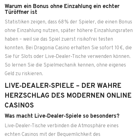
Warum ein Bonus ohne Einzahlung ein echter
Türöffner ist
Statistiken zeigen, dass 68 % der Spieler, die einen Bonus
ohne Einzahlung nutzen, später höhere Einzahlungsraten
haben – weil sie das Spiel zuerst risikofrei testen
konnten. Bei Dragonia Casino erhalten Sie sofort 10 €, die
Sie für Slots oder Live‑Dealer‑Tische verwenden können.
So lernen Sie die Spielmechanik kennen, ohne eigenes
Geld zu riskieren.
LIVE‑DEALER‑SPIELE – DER WAHRE
HERZSCHLAG DES MODERNEN ONLINE
CASINOS
Was macht Live‑Dealer‑Spiele so besonders?
Live‑Dealer‑Tische verbinden die Atmosphäre eines
echten Casinos mit der Bequemlichkeit des