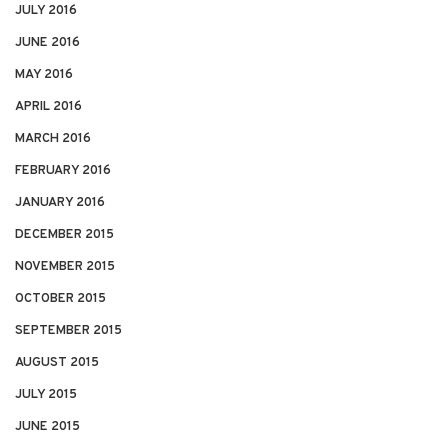
JULY 2016
JUNE 2016
MAY 2016
APRIL 2016
MARCH 2016
FEBRUARY 2016
JANUARY 2016
DECEMBER 2015
NOVEMBER 2015
OCTOBER 2015
SEPTEMBER 2015
AUGUST 2015
JULY 2015
JUNE 2015