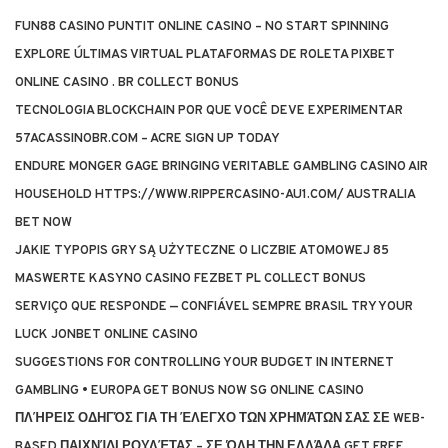
FUN88 CASINO PUNTIT ONLINE CASINO – NO START SPINNING
EXPLORE ÚLTIMAS VIRTUAL PLATAFORMAS DE ROLETA PIXBET
ONLINE CASINO . BR COLLECT BONUS
TECNOLOGIA BLOCKCHAIN POR QUE VOCÊ DEVE EXPERIMENTAR
57ACASSINOBR.COM – ACRE SIGN UP TODAY
ENDURE MONGER GAGE BRINGING VERITABLE GAMBLING CASINO AIR
HOUSEHOLD HTTPS://WWW.RIPPERCASINO-AU1.COM/ AUSTRALIA
BET NOW
JAKIE TYPOPIS GRY SĄ UŻYTECZNE O LICZBIE ATOMOWEJ 85
MASWERTE KASYNO CASINO FEZBET PL COLLECT BONUS
SERVIÇO QUE RESPONDE — CONFIÁVEL SEMPRE BRASIL TRY YOUR
LUCK JONBET ONLINE CASINO
SUGGESTIONS FOR CONTROLLING YOUR BUDGET IN INTERNET
GAMBLING • EUROPA GET BONUS NOW SG ONLINE CASINO
ΠΛΉΡΕΙΣ ΟΔΗΓΌΣ ΓΙΑ ΤΗ ΈΛΕΓΧΟ ΤΩΝ ΧΡΗΜΆΤΩΝ ΣΑΣ ΣΕ WEB-
BASED ΠΑΙΧΝΊΔΙ ΡΟΥΛΈΤΑΣ – ΣΕ ΌΛΗ ΤΗΝ ΕΛΛΆΔΑ GET FREE