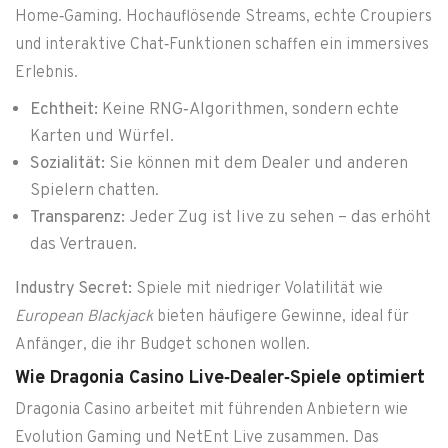
Home‑Gaming. Hochauflösende Streams, echte Croupiers
und interaktive Chat‑Funktionen schaffen ein immersives
Erlebnis.
Echtheit:
Keine RNG‑Algorithmen, sondern echte
Karten und Würfel.
Sozialität:
Sie können mit dem Dealer und anderen
Spielern chatten.
Transparenz:
Jeder Zug ist live zu sehen – das erhöht
das Vertrauen.
Industry Secret:
Spiele mit niedriger Volatilität wie
European Blackjack
bieten häufigere Gewinne, ideal für
Anfänger, die ihr Budget schonen wollen.
Wie Dragonia Casino Live‑Dealer‑Spiele optimiert
Dragonia Casino arbeitet mit führenden Anbietern wie
Evolution Gaming und NetEnt Live zusammen. Das