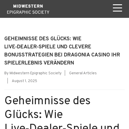
GEHEIMNISSE DES GLÜCKS: WIE
LIVE‑DEALER‑SPIELE UND CLEVERE
BONUSSTRATEGIEN BEI DRAGONIA CASINO IHR
SPIELERLEBNIS VERÄNDERN
Categories
By
Midwestern Epigraphic Society
|
General Articles
Post
|
August 1, 2025
date
Geheimnisse des
Glücks: Wie
Live‑Dealer‑Spiele und