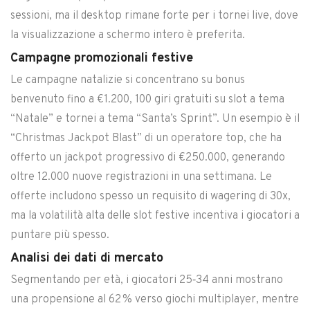
sessioni, ma il desktop rimane forte per i tornei live, dove
la visualizzazione a schermo intero è preferita.
Campagne promozionali festive
Le campagne natalizie si concentrano su bonus
benvenuto fino a €1.200, 100 giri gratuiti su slot a tema
“Natale” e tornei a tema “Santa’s Sprint”. Un esempio è il
“Christmas Jackpot Blast” di un operatore top, che ha
offerto un jackpot progressivo di €250.000, generando
oltre 12.000 nuove registrazioni in una settimana. Le
offerte includono spesso un requisito di wagering di 30x,
ma la volatilità alta delle slot festive incentiva i giocatori a
puntare più spesso.
Analisi dei dati di mercato
Segmentando per età, i giocatori 25‑34 anni mostrano
una propensione al 62 % verso giochi multiplayer, mentre