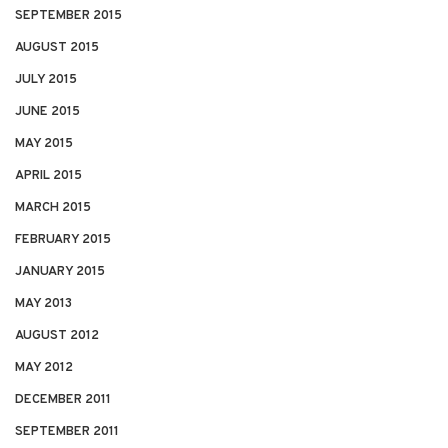
SEPTEMBER 2015
AUGUST 2015
JULY 2015
JUNE 2015
MAY 2015
APRIL 2015
MARCH 2015
FEBRUARY 2015
JANUARY 2015
MAY 2013
AUGUST 2012
MAY 2012
DECEMBER 2011
SEPTEMBER 2011