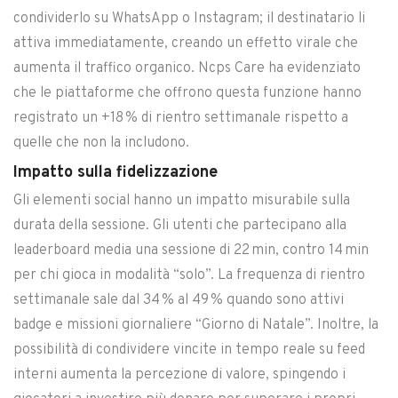
condividerlo su WhatsApp o Instagram; il destinatario li
attiva immediatamente, creando un effetto virale che
aumenta il traffico organico. Ncps Care ha evidenziato
che le piattaforme che offrono questa funzione hanno
registrato un +18 % di rientro settimanale rispetto a
quelle che non la includono.
Impatto sulla fidelizzazione
Gli elementi social hanno un impatto misurabile sulla
durata della sessione. Gli utenti che partecipano alla
leaderboard media una sessione di 22 min, contro 14 min
per chi gioca in modalità “solo”. La frequenza di rientro
settimanale sale dal 34 % al 49 % quando sono attivi
badge e missioni giornaliere “Giorno di Natale”. Inoltre, la
possibilità di condividere vincite in tempo reale su feed
interni aumenta la percezione di valore, spingendo i