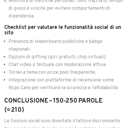
Monitora le metriche personali: tieni traccia di tempo
di gioco e vincite per evitare comportamenti di
dipendenza.
Checklist per valutare le funzionalità social di un
sito
Presenza di leaderboard pubbliche e badge
stagionali.
Opzioni di gifting (giri gratuiti, chip virtuali).
Chat video o testuale con moderazione attiva.
Tornei a tema con prize pool trasparente.
Integrazione con piattaforme di recensione come
Ncps Care per verificare la sicurezza e l’affidabilità.
CONCLUSIONE – 150‑250 PAROLE
(≈ 210)
Le funzioni social sono diventate il fattore discriminante