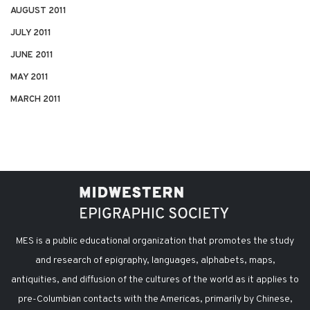
AUGUST 2011
JULY 2011
JUNE 2011
MAY 2011
MARCH 2011
MES is a public educational organization that promotes the study
and research of epigraphy, languages, alphabets, maps,
antiquities, and diffusion of the cultures of the world as it applies to
pre-Columbian contacts with the Americas, primarily by Chinese,