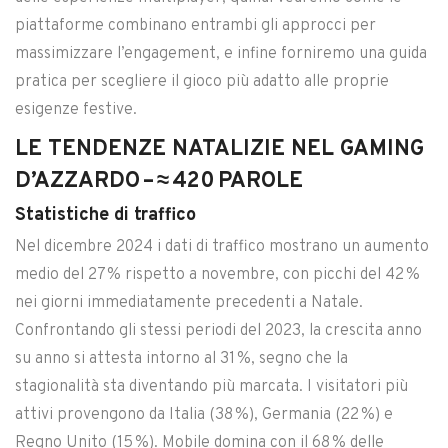
piattaforme combinano entrambi gli approcci per
massimizzare l’engagement, e infine forniremo una guida
pratica per scegliere il gioco più adatto alle proprie
esigenze festive.
LE TENDENZE NATALIZIE NEL GAMING
D’AZZARDO – ≈ 420 PAROLE
Statistiche di traffico
Nel dicembre 2024 i dati di traffico mostrano un aumento
medio del 27 % rispetto a novembre, con picchi del 42 %
nei giorni immediatamente precedenti a Natale.
Confrontando gli stessi periodi del 2023, la crescita anno
su anno si attesta intorno al 31 %, segno che la
stagionalità sta diventando più marcata. I visitatori più
attivi provengono da Italia (38 %), Germania (22 %) e
Regno Unito (15 %). Mobile domina con il 68 % delle