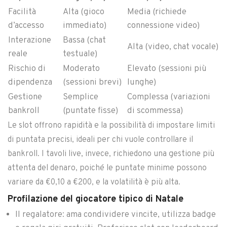
Facilità
Alta (gioco
Media (richiede
d’accesso
immediato)
connessione video)
Interazione
Bassa (chat
Alta (video, chat vocale)
reale
testuale)
Rischio di
Moderato
Elevato (sessioni più
dipendenza
(sessioni brevi)
lunghe)
Gestione
Semplice
Complessa (variazioni
bankroll
(puntate fisse)
di scommessa)
Le slot offrono rapidità e la possibilità di impostare limiti
di puntata precisi, ideali per chi vuole controllare il
bankroll. I tavoli live, invece, richiedono una gestione più
attenta del denaro, poiché le puntate minime possono
variare da €0,10 a €200, e la volatilità è più alta.
Profilazione del giocatore tipico di Natale
Il regalatore: ama condividere vincite, utilizza badge