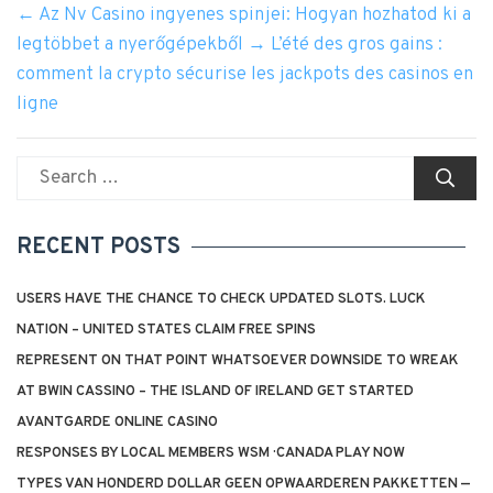
←
Az Nv Casino ingyenes spinjei: Hogyan hozhatod ki a
legtöbbet a nyerőgépekből
→
L’été des gros gains :
comment la crypto sécurise les jackpots des casinos en
ligne
Search
for:
RECENT POSTS
USERS HAVE THE CHANCE TO CHECK UPDATED SLOTS. LUCK
NATION – UNITED STATES CLAIM FREE SPINS
REPRESENT ON THAT POINT WHATSOEVER DOWNSIDE TO WREAK
AT BWIN CASSINO – THE ISLAND OF IRELAND GET STARTED
AVANTGARDE ONLINE CASINO
RESPONSES BY LOCAL MEMBERS WSM · CANADA PLAY NOW
TYPES VAN HONDERD DOLLAR GEEN OPWAARDEREN PAKKETTEN —