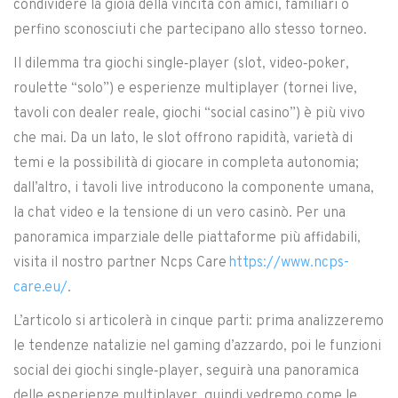
condividere la gioia della vincita con amici, familiari o
perfino sconosciuti che partecipano allo stesso torneo.
Il dilemma tra giochi single‑player (slot, video‑poker,
roulette “solo”) e esperienze multiplayer (tornei live,
tavoli con dealer reale, giochi “social casino”) è più vivo
che mai. Da un lato, le slot offrono rapidità, varietà di
temi e la possibilità di giocare in completa autonomia;
dall’altro, i tavoli live introducono la componente umana,
la chat video e la tensione di un vero casinò. Per una
panoramica imparziale delle piattaforme più affidabili,
visita il nostro partner Ncps Care
https://www.ncps-
care.eu/
.
L’articolo si articolerà in cinque parti: prima analizzeremo
le tendenze natalizie nel gaming d’azzardo, poi le funzioni
social dei giochi single‑player, seguirà una panoramica
delle esperienze multiplayer, quindi vedremo come le