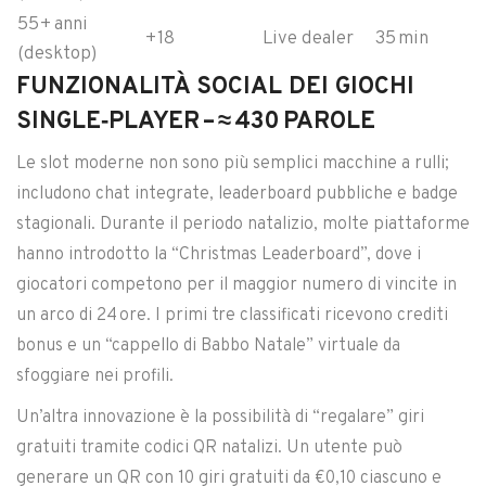
55+ anni
+18
Live dealer
35 min
(desktop)
FUNZIONALITÀ SOCIAL DEI GIOCHI
SINGLE‑PLAYER – ≈ 430 PAROLE
Le slot moderne non sono più semplici macchine a rulli;
includono chat integrate, leaderboard pubbliche e badge
stagionali. Durante il periodo natalizio, molte piattaforme
hanno introdotto la “Christmas Leaderboard”, dove i
giocatori competono per il maggior numero di vincite in
un arco di 24 ore. I primi tre classificati ricevono crediti
bonus e un “cappello di Babbo Natale” virtuale da
sfoggiare nei profili.
Un’altra innovazione è la possibilità di “regalare” giri
gratuiti tramite codici QR natalizi. Un utente può
generare un QR con 10 giri gratuiti da €0,10 ciascuno e