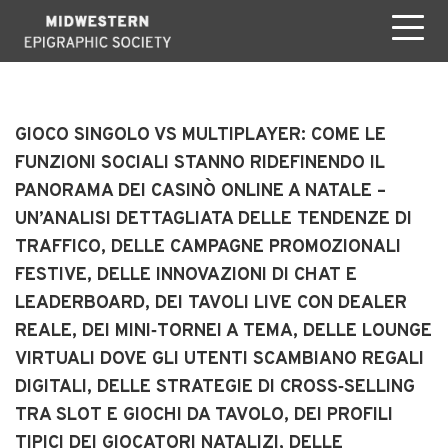
GIOCO SINGOLO VS MULTIPLAYER: COME LE
FUNZIONI SOCIALI STANNO RIDEFINENDO IL
PANORAMA DEI CASINÒ ONLINE A NATALE –
UN’ANALISI DETTAGLIATA DELLE TENDENZE DI
TRAFFICO, DELLE CAMPAGNE PROMOZIONALI
FESTIVE, DELLE INNOVAZIONI DI CHAT E
LEADERBOARD, DEI TAVOLI LIVE CON DEALER
REALE, DEI MINI‑TORNEI A TEMA, DELLE LOUNGE
VIRTUALI DOVE GLI UTENTI SCAMBIANO REGALI
DIGITALI, DELLE STRATEGIE DI CROSS‑SELLING
TRA SLOT E GIOCHI DA TAVOLO, DEI PROFILI
TIPICI DEI GIOCATORI NATALIZI, DELLE