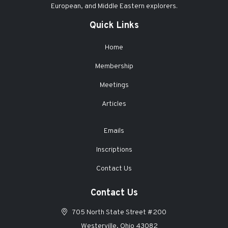
European, and Middle Eastern explorers.
Quick Links
Home
Membership
Meetings
Articles
Emails
Inscriptions
Contact Us
Contact Us
705 North State Street #200
Westerville, Ohio 43082