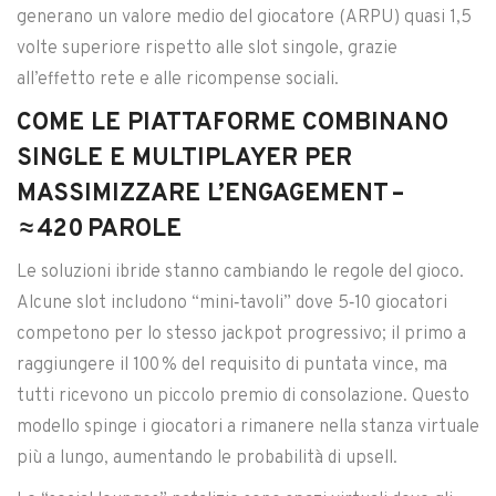
generano un valore medio del giocatore (ARPU) quasi 1,5
volte superiore rispetto alle slot singole, grazie
all’effetto rete e alle ricompense sociali.
COME LE PIATTAFORME COMBINANO
SINGLE E MULTIPLAYER PER
MASSIMIZZARE L’ENGAGEMENT –
≈ 420 PAROLE
Le soluzioni ibride stanno cambiando le regole del gioco.
Alcune slot includono “mini‑tavoli” dove 5‑10 giocatori
competono per lo stesso jackpot progressivo; il primo a
raggiungere il 100 % del requisito di puntata vince, ma
tutti ricevono un piccolo premio di consolazione. Questo
modello spinge i giocatori a rimanere nella stanza virtuale
più a lungo, aumentando le probabilità di upsell.