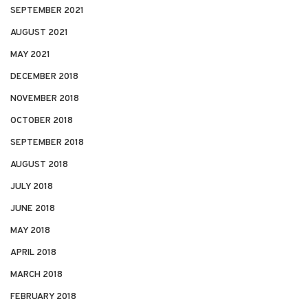
SEPTEMBER 2021
AUGUST 2021
MAY 2021
DECEMBER 2018
NOVEMBER 2018
OCTOBER 2018
SEPTEMBER 2018
AUGUST 2018
JULY 2018
JUNE 2018
MAY 2018
APRIL 2018
MARCH 2018
FEBRUARY 2018