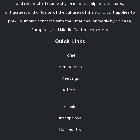
and research of epigraphy, languages, alphabets, maps,
antiquities, and diffusion of the cultures of the world as it applies to
pre-Columbian contacts with the Americas, primarily by Chinese,
European, and Middle Eastern explorers.
Quick Links
Home
Membership
Meetings
Articles
Emails
Inscriptions
Contact Us