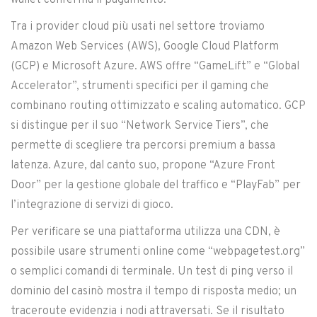
Tra i provider cloud più usati nel settore troviamo
Amazon Web Services (AWS), Google Cloud Platform
(GCP) e Microsoft Azure. AWS offre “GameLift” e “Global
Accelerator”, strumenti specifici per il gaming che
combinano routing ottimizzato e scaling automatico. GCP
si distingue per il suo “Network Service Tiers”, che
permette di scegliere tra percorsi premium a bassa
latenza. Azure, dal canto suo, propone “Azure Front
Door” per la gestione globale del traffico e “PlayFab” per
l’integrazione di servizi di gioco.
Per verificare se una piattaforma utilizza una CDN, è
possibile usare strumenti online come “webpagetest.org”
o semplici comandi di terminale. Un test di ping verso il
dominio del casinò mostra il tempo di risposta medio; un
traceroute evidenzia i nodi attraversati. Se il risultato