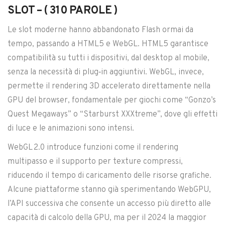
SLOT – ( 310 PAROLE )
Le slot moderne hanno abbandonato Flash ormai da
tempo, passando a HTML5 e WebGL. HTML5 garantisce
compatibilità su tutti i dispositivi, dal desktop al mobile,
senza la necessità di plug‑in aggiuntivi. WebGL, invece,
permette il rendering 3D accelerato direttamente nella
GPU del browser, fondamentale per giochi come “Gonzo’s
Quest Megaways” o “Starburst XXXtreme”, dove gli effetti
di luce e le animazioni sono intensi.
WebGL 2.0 introduce funzioni come il rendering
multipasso e il supporto per texture compressi,
riducendo il tempo di caricamento delle risorse grafiche.
Alcune piattaforme stanno già sperimentando WebGPU,
l’API successiva che consente un accesso più diretto alle
capacità di calcolo della GPU, ma per il 2024 la maggior