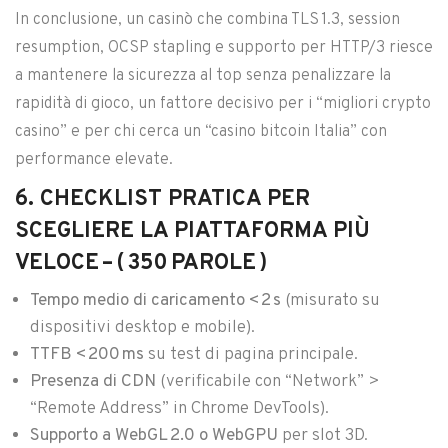
In conclusione, un casinò che combina TLS 1.3, session
resumption, OCSP stapling e supporto per HTTP/3 riesce
a mantenere la sicurezza al top senza penalizzare la
rapidità di gioco, un fattore decisivo per i “migliori crypto
casino” e per chi cerca un “casino bitcoin Italia” con
performance elevate.
6. CHECKLIST PRATICA PER
SCEGLIERE LA PIATTAFORMA PIÙ
VELOCE – ( 350 PAROLE )
Tempo medio di caricamento < 2 s
(misurato su
dispositivi desktop e mobile).
TTFB < 200 ms
su test di pagina principale.
Presenza di CDN
(verificabile con “Network” >
“Remote Address” in Chrome DevTools).
Supporto a WebGL 2.0 o WebGPU
per slot 3D.