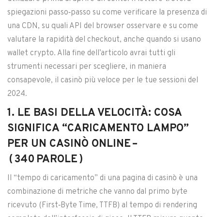
spiegazioni passo‑passo su come verificare la presenza di
una CDN, su quali API del browser osservare e su come
valutare la rapidità del checkout, anche quando si usano
wallet crypto. Alla fine dell’articolo avrai tutti gli
strumenti necessari per scegliere, in maniera
consapevole, il casinò più veloce per le tue sessioni del
2024.
1. LE BASI DELLA VELOCITÀ: COSA
SIGNIFICA “CARICAMENTO LAMPO”
PER UN CASINÒ ONLINE –
( 340 PAROLE )
Il “tempo di caricamento” di una pagina di casinò è una
combinazione di metriche che vanno dal primo byte
ricevuto (First‑Byte Time, TTFB) al tempo di rendering