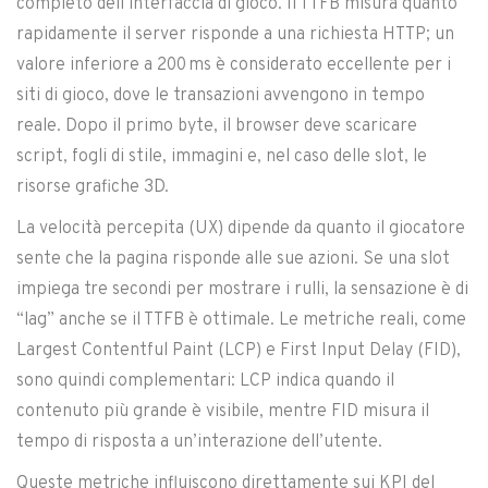
completo dell’interfaccia di gioco. Il TTFB misura quanto
rapidamente il server risponde a una richiesta HTTP; un
valore inferiore a 200 ms è considerato eccellente per i
siti di gioco, dove le transazioni avvengono in tempo
reale. Dopo il primo byte, il browser deve scaricare
script, fogli di stile, immagini e, nel caso delle slot, le
risorse grafiche 3D.
La velocità percepita (UX) dipende da quanto il giocatore
sente che la pagina risponde alle sue azioni. Se una slot
impiega tre secondi per mostrare i rulli, la sensazione è di
“lag” anche se il TTFB è ottimale. Le metriche reali, come
Largest Contentful Paint (LCP) e First Input Delay (FID),
sono quindi complementari: LCP indica quando il
contenuto più grande è visibile, mentre FID misura il
tempo di risposta a un’interazione dell’utente.
Queste metriche influiscono direttamente sui KPI del