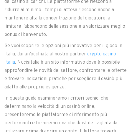
del casinò si carichi. Le piattaforme che riescono a
ridurre al minimo i tempi di attesa riescono anche a
mantenere alta la concentrazione del giocatore, a
limitare l’abbandono della sessione e a valorizzare meglio i
bonus di benvenuto.
Se vuoi scoprire le opzioni più innovative per il gioco in
Italia, dai un’occhiata al nostro partner
crypto casino
Italia
. Nucisitalia è un sito informativo dove è possibile
approfondire le novità del settore, confrontare le offerte
e trovare indicazioni pratiche per scegliere il casinò più
adatto alle proprie esigenze.
In questa guida esamineremo i criteri tecnici che
determinano la velocità di un casinò online,
presenteremo le piattaforme di riferimento più
performanti e forniremo una checklist dettagliata da
utilizzare prima di aprire un conto. Il lettore troverà