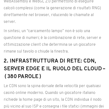
WebAssembly e WebGL 2.0 permettono di eseguire
calcoli complessi (come la generazione di risultati RNG)
direttamente nel browser, riducendo le chiamate al
server.
In sintesi, un “caricamento lampo” non è solo una
questione di numeri; è la combinazione di rete, server e
ottimizzazione client che determina se un giocatore
rimane sul tavolo o chiude la finestra.
2. INFRASTRUTTURA DI RETE: CDN,
SERVER EDGE E IL RUOLO DEL CLOUD –
( 380 PAROLE )
Le CDN sono la spina dorsale della velocità per qualsiasi
casinò online moderno. Quando un giocatore italiano
richiede la home page di un sito, la CDN individua il nodo
più vicino al suo ISP e consegna i file statici (immagini dei