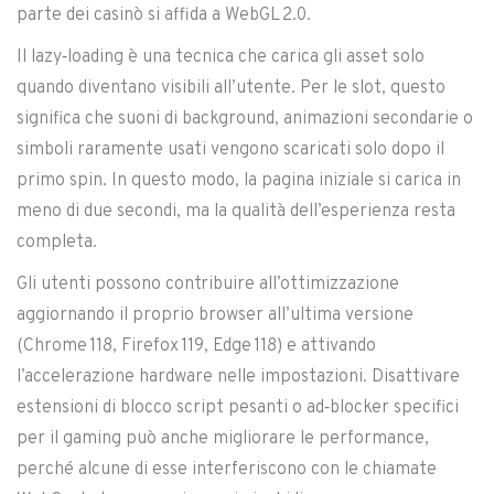
parte dei casinò si affida a WebGL 2.0.
Il lazy‑loading è una tecnica che carica gli asset solo
quando diventano visibili all’utente. Per le slot, questo
significa che suoni di background, animazioni secondarie o
simboli raramente usati vengono scaricati solo dopo il
primo spin. In questo modo, la pagina iniziale si carica in
meno di due secondi, ma la qualità dell’esperienza resta
completa.
Gli utenti possono contribuire all’ottimizzazione
aggiornando il proprio browser all’ultima versione
(Chrome 118, Firefox 119, Edge 118) e attivando
l’accelerazione hardware nelle impostazioni. Disattivare
estensioni di blocco script pesanti o ad‑blocker specifici
per il gaming può anche migliorare le performance,
perché alcune di esse interferiscono con le chiamate