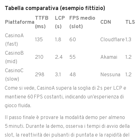
Tabella comparativa (esempio fittizio)
TTFB
LCP
FPS medio
Piattaforma
CDN
TLS
(ms)
(s)
(slot)
CasinoA
135
1.8
60
Cloudflare
1.3
(fast)
CasinoB
210
2.4
55
Akamai
1.2
(mid)
CasinoC
298
3.1
48
Nessuna
1.2
(slow)
Come si vede, CasinoA supera la soglia di 2 s per LCP e
mantiene 60 FPS costanti, indicando un’esperienza di
gioco fluida.
Il passo finale è provare la modalità demo per almeno
5 minuti. Durante la demo, osserva i tempi di avvio della
slot, la reattività dei pulsanti di puntata e la rapidità del