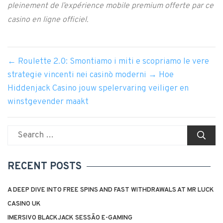
pleinement de l’expérience mobile premium offerte par ce
casino en ligne officiel.
←
Roulette 2.0: Smontiamo i miti e scopriamo le vere
strategie vincenti nei casinò moderni
→
Hoe
Hiddenjack Casino jouw spelervaring veiliger en
winstgevender maakt
Search
for:
RECENT POSTS
A DEEP DIVE INTO FREE SPINS AND FAST WITHDRAWALS AT MR LUCK
CASINO UK
IMERSIVO BLACKJACK SESSÃO E-GAMING