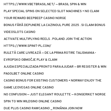
HTTPS://WWW.VBETBRASIL.NET/ — BRASIL SPIN & WIN
PLAY SPECIAL SPINS ON SELECTED SLOT MACHINES • NO CLAIM
YOUR REWARD BEEPBEEP CASINO NORGE
BONUS FĂRĂ DEPUNERE LA CAZINOUL PURE 2025 . SI CLAIM BONUS
VIDEOSLOTS CASINO
ACTIVATE MULTIPLYING REELS . POLAND JOIN THE ACTION
HTTPS://WWW.SPINIT-PL.COM/
RULETĂ CARE LIVREAZĂ — DE LA PRIMA ROTIRE TALISMANIA ◦
EVROPSKO OBMOČJE PLAY & CLAIM
AJUDA ESPECIALIZADA PRONTO PARA AJUDAR — BR REGISTER & WIN
PAGOLBET ONLINE CASINO
CASINO BONUS FOR EXISTING CUSTOMERS • NORWAY ENJOY THE
GAME LEOVEGAS ONLINE CASINO
NO CONFUSION — JUST ELEGANT ROULETTE — KONGERIKET NORGE
SPIN TO WIN WILDSINO ONLINE CASINO
DUE PLUS CASINO RAWCASINO _ ROMÂNIA JOIN NOW