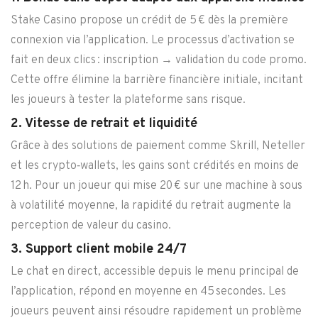
Stake Casino propose un crédit de 5 € dès la première
connexion via l’application. Le processus d’activation se
fait en deux clics : inscription → validation du code promo.
Cette offre élimine la barrière financière initiale, incitant
les joueurs à tester la plateforme sans risque.
2. Vitesse de retrait et liquidité
Grâce à des solutions de paiement comme Skrill, Neteller
et les crypto‑wallets, les gains sont crédités en moins de
12 h. Pour un joueur qui mise 20 € sur une machine à sous
à volatilité moyenne, la rapidité du retrait augmente la
perception de valeur du casino.
3. Support client mobile 24/7
Le chat en direct, accessible depuis le menu principal de
l’application, répond en moyenne en 45 secondes. Les
joueurs peuvent ainsi résoudre rapidement un problème