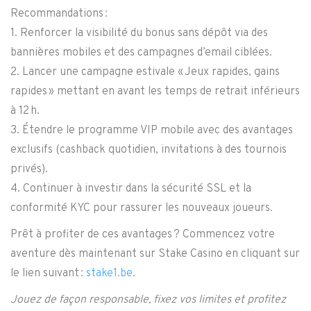
Recommandations :
1. Renforcer la visibilité du bonus sans dépôt via des
bannières mobiles et des campagnes d’email ciblées.
2. Lancer une campagne estivale « Jeux rapides, gains
rapides » mettant en avant les temps de retrait inférieurs
à 12 h.
3. Étendre le programme VIP mobile avec des avantages
exclusifs (cashback quotidien, invitations à des tournois
privés).
4. Continuer à investir dans la sécurité SSL et la
conformité KYC pour rassurer les nouveaux joueurs.
Prêt à profiter de ces avantages ? Commencez votre
aventure dès maintenant sur Stake Casino en cliquant sur
le lien suivant :
stake1.be
.
Jouez de façon responsable, fixez vos limites et profitez