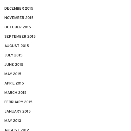
DECEMBER 2015
NOVEMBER 2015
OCTOBER 2015
SEPTEMBER 2015
AUGUST 2015
JULY 2015
JUNE 2015
MAY 2015
APRIL 2015
MARCH 2015
FEBRUARY 2015
JANUARY 2015
MAY 2013
AUGUST 2012