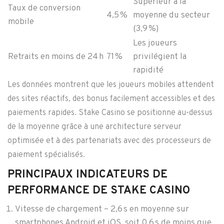
Supérieur à la
Taux de conversion
4,5 %
moyenne du secteur
mobile
(3,9 %)
Les joueurs
Retraits en moins de 24 h
71 %
privilégient la
rapidité
Les données montrent que les joueurs mobiles attendent
des sites réactifs, des bonus facilement accessibles et des
paiements rapides. Stake Casino se positionne au-dessus
de la moyenne grâce à une architecture serveur
optimisée et à des partenariats avec des processeurs de
paiement spécialisés.
PRINCIPAUX INDICATEURS DE
PERFORMANCE DE STAKE CASINO
Vitesse de chargement – 2,6 s en moyenne sur
smartphones Android et iOS, soit 0,6 s de moins que