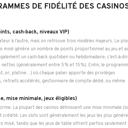
AMMES DE FIDÉLITÉ DES CASINO
ints, cash‑back, niveaux VIP)
teur à l’autre, mais on retrouve trois modèles majeurs. Le plu
ro misé génère un nombre de points proportionnel au jeu et a
également un cash‑back quotidien ou hebdomadaire, c’est‑à‑dir
nettes (généralement entre 5 % et 15 %). Enfin, le programm
nt, or, platine…) où chaque palier apporte des privilèges
s, retraits accélérés, gestionnaire de compte dédié, ou même
, mise minimale, jeux éligibles)
forme. La plupart des casinos définissent une mise minimale (
st crédité. Les slots sont généralement les jeux les plus génére
o misé, tandis que les jeux de table offrent parfois seulement