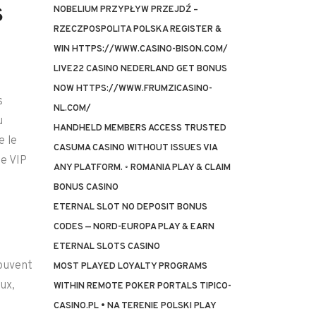
S
NOBELIUM PRZYPŁYW PRZEJDŹ –
RZECZPOSPOLITA POLSKA REGISTER &
WIN HTTPS://WWW.CASINO-BISON.COM/
LIVE22 CASINO NEDERLAND GET BONUS
NOW HTTPS://WWW.FRUMZICASINO-
s
NL.COM/
u
HANDHELD MEMBERS ACCESS TRUSTED
e le
CASUMA CASINO WITHOUT ISSUES VIA
e VIP
ANY PLATFORM. ◦ ROMANIA PLAY & CLAIM
BONUS CASINO
ETERNAL SLOT NO DEPOSIT BONUS
CODES — NORD-EUROPA PLAY & EARN
ETERNAL SLOTS CASINO
souvent
MOST PLAYED LOYALTY PROGRAMS
ux,
WITHIN REMOTE POKER PORTALS TIPICO-
CASINO.PL • NA TERENIE POLSKI PLAY