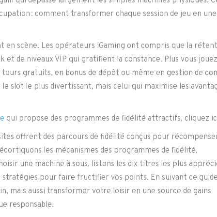
 gain qui dépasse largement les simples machines physiques. C
cupation : comment transformer chaque session de jeu en une
ent en scène. Les opérateurs iGaming ont compris que la réten
 et de niveaux VIP qui gratifient la constance. Plus vous jouez
n tours gratuits, en bonus de dépôt ou même en gestion de c
 le slot le plus divertissant, mais celui qui maximise les avanta
ne
qui propose des programmes de fidélité attractifs, cliquez ic
sites offrent des parcours de fidélité conçus pour récompense
décortiquons les mécanismes des programmes de fidélité,
isir une machine à sous, listons les dix titres les plus appréci
stratégies pour faire fructifier vos points. En suivant ce guid
, mais aussi transformer votre loisir en une source de gains
que responsable.