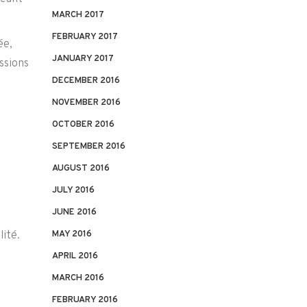
MARCH 2017
FEBRUARY 2017
ée,
JANUARY 2017
ssions
DECEMBER 2016
NOVEMBER 2016
OCTOBER 2016
SEPTEMBER 2016
AUGUST 2016
JULY 2016
JUNE 2016
lité.
MAY 2016
APRIL 2016
MARCH 2016
FEBRUARY 2016