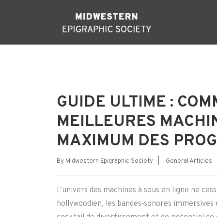
GUIDE ULTIME : COM
MEILLEURES MACHIN
MAXIMUM DES PROG
Categories
By
Midwestern Epigraphic Society
|
General Articles
L’univers des machines à sous en ligne ne ces
hollywoodien, les bandes‑sonores immersives e