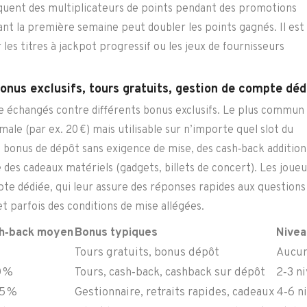
iquent des multiplicateurs de points pendant des promotions
ant la première semaine peut doubler les points gagnés. Il est
car les titres à jackpot progressif ou les jeux de fournisseurs
us exclusifs, tours gratuits, gestion de compte déd
re échangés contre différents bonus exclusifs. Le plus commun 
ale (par ex. 20 €) mais utilisable sur n’importe quel slot du
 bonus de dépôt sans exigence de mise, des cash‑back addition
es cadeaux matériels (gadgets, billets de concert). Les joueu
te dédiée, qui leur assure des réponses rapides aux questions
t parfois des conditions de mise allégées.
h‑back moyen
Bonus typiques
Nivea
Tours gratuits, bonus dépôt
Aucu
0 %
Tours, cash‑back, cashback sur dépôt
2‑3 n
15 %
Gestionnaire, retraits rapides, cadeaux
4‑6 n