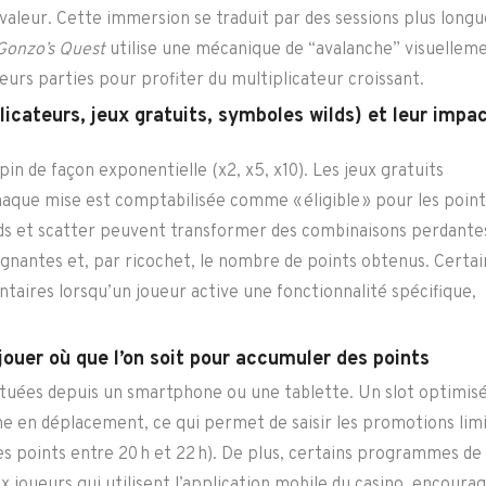
valeur. Cette immersion se traduit par des sessions plus longu
Gonzo’s Quest
utilise une mécanique de “avalanche” visuellem
eurs parties pour profiter du multiplicateur croissant.
licateurs, jeux gratuits, symboles wilds) et leur impac
in de façon exponentielle (x2, x5, x10). Les jeux gratuits
aque mise est comptabilisée comme « éligible » pour les point
lds et scatter peuvent transformer des combinaisons perdante
gnantes et, par ricochet, le nombre de points obtenus. Certai
aires lorsqu’un joueur active une fonctionnalité spécifique,
jouer où que l’on soit pour accumuler des points
ectuées depuis un smartphone ou une tablette. Un slot optimis
me en déplacement, ce qui permet de saisir les promotions lim
 les points entre 20 h et 22 h). De plus, certains programmes de
x joueurs qui utilisent l’application mobile du casino, encoura