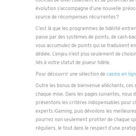
cocktail de divertissement et de potentiel de
évolution s’accompagne d’une nouvelle préoc
source de récompenses récurrentes ?
C’est là que les programmes de fidélité entr
passe par des systèmes de points, de cash‑back
vous accumulez de points qui se traduisent e
dédiée. L’enjeu n’est plus seulement de choisir
liés à votre statut de joueur fidèle.
Pour découvrir une sélection de
casino en lig
Outre les bonus de bienvenue alléchants, ces 
chaque mise. Dans les pages suivantes, nous 
présentons les critères indispensables pour cho
experts iGaming, puis dévoilons les meilleures 
pourrez non seulement profiter de chaque spin
réguliers, le tout dans le respect d’une prati