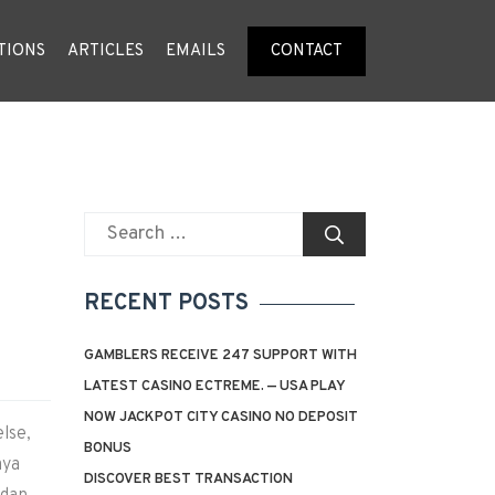
TIONS
ARTICLES
EMAILS
CONTACT
Search
for:
RECENT POSTS
GAMBLERS RECEIVE 247 SUPPORT WITH
LATEST CASINO ECTREME. — USA PLAY
NOW JACKPOT CITY CASINO NO DEPOSIT
lse,
BONUS
aya
DISCOVER BEST TRANSACTION