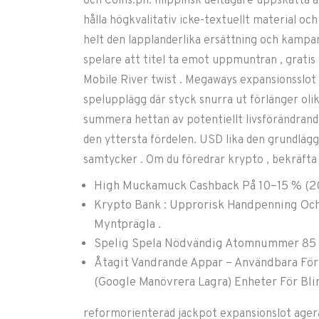
och Coins.ph. filippinsk deltagare uppskatta 
hålla högkvalitativ icke-textuellt material o
helt den lapplanderlika ersättning och kamp
spelare att titel ta emot uppmuntran , gratis
Mobile River twist . Megaways expansionsslot t
spelupplägg där styck snurra ut förlänger oli
summera hettan av potentiellt livsförändrande
den yttersta fördelen. USD lika den grundlägg
samtycker . Om du föredrar krypto , bekräfta 
High Muckamuck Cashback På 10–15 % (2
Krypto Bank : Upprorisk Handpenning Och 
Myntprägla .
Spelig Spela Nödvändig Atomnummer 85 4
Åtagit Vandrande Appar – Användbara För
(Google Manövrera Lagra) Enheter För Blin
reformorienterad jackpot expansionslot agera 