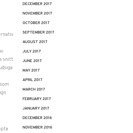
DECEMBER 2017
NOVEMBER 2017
OCTOBER 2017
SEPTEMBER 2017
ernativ
AUGUST 2017
av
JULY 2017
e snitt
JUNE 2017
udsiga
MAY 2017
APRIL 2017
r som
MARCH 2017
ugn
FEBRUARY 2017
JANUARY 2017
DECEMBER 2016
NOVEMBER 2016
ppta