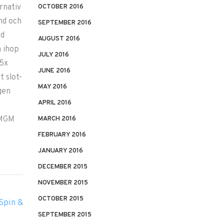
rnativ
OCTOBER 2016
nd och
SEPTEMBER 2016
ed
AUGUST 2016
a ihop
JULY 2016
25x
JUNE 2016
t slot-
MAY 2016
gen
APRIL 2016
tMGM
MARCH 2016
FEBRUARY 2016
JANUARY 2016
DECEMBER 2015
NOVEMBER 2015
OCTOBER 2015
Spin &
SEPTEMBER 2015