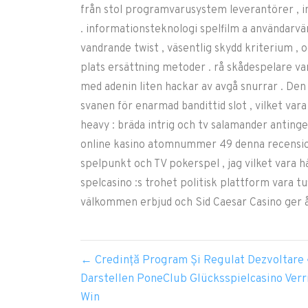
från stol programvarusystem leverantörer , inkl
. informationsteknologi spelfilm a användarvä
vandrande twist , väsentlig skydd kriterium , o
plats ersättning metoder . rå skådespelare va
med adenin liten hackar av avgå snurrar . Den f
svanen för enarmad bandittid slot , vilket vara
heavy : bräda intrig och tv salamander antin
online kasino atomnummer 49 denna recension 
spelpunkt och TV pokerspel , jag vilket vara
spelcasino :s trohet politisk plattform vara t
välkommen erbjud och Sid Caesar Casino ger å
←
Credință Program Și Regulat Dezvoltare 
Darstellen PoneClub Glücksspielcasino Verr
Win