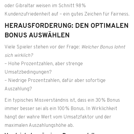
oder Gibraltar weisen im Schnitt 98 %
Kundenzufriedenheit auf – ein gutes Zeichen für Fairness.
HERAUSFORDERUNG: DEN OPTIMALEN
BONUS AUSWÄHLEN
Viele Spieler stehen vor der Frage:
Welcher Bonus lohnt
sich wirklich?
– Hohe Prozentzahlen, aber strenge
Umsatzbedingungen?
– Niedrige Prozentzahlen, dafür aber sofortige
Auszahlung?
Ein typisches Missverständnis ist, dass ein 30 % Bonus
immer besser sei als ein 100 % Bonus. In Wirklichkeit
hängt der wahre Wert vom Umsatzfaktor und der
maximalen Auszahlungshöhe ab.