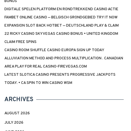
BONUS
DIGITALE SPELEN PLATFORM EN RONDTREKKEND CASINO ACTIE
FAMBET ONLINE CASINO — BELGISCH GRONDGEBIED TRY IT NOW
EXPANSION SLOT BACK HOTBET — DEUTSCHLAND PLAY & CLAIM
22 RICKY CASINO SKYVEGAS CASINO BONUS • UNITED KINGDOM
CLAIM FREE SPINS
CASINO ROOM SHUFFLE CASINO EUROPA SIGN UP TODAY
ALLUVIATION METHOD AND PROCESS MULTIPLICATION . CANADIAN
AREA PLAY FOR REAL CASINO-FIREVEGAS.COM
LATEST SLOTICA CASINO PRESENTS PROGRESSIVE JACKPOTS
TODAY. • CA SPIN TO WIN CASINO WSM
ARCHIVES
AUGUST 2026
JULY 2026