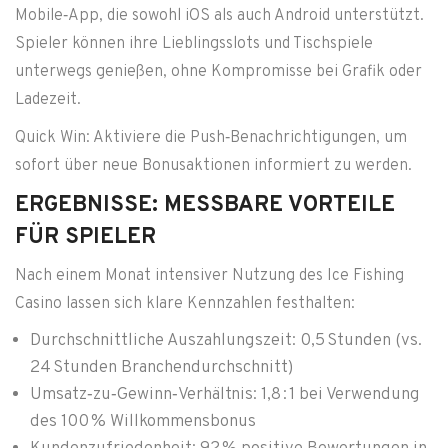
Mobile‑App, die sowohl iOS als auch Android unterstützt.
Spieler können ihre Lieblingsslots und Tischspiele
unterwegs genießen, ohne Kompromisse bei Grafik oder
Ladezeit.
Quick Win: Aktiviere die Push‑Benachrichtigungen, um
sofort über neue Bonusaktionen informiert zu werden.
ERGEBNISSE: MESSBARE VORTEILE
FÜR SPIELER
Nach einem Monat intensiver Nutzung des Ice Fishing
Casino lassen sich klare Kennzahlen festhalten:
Durchschnittliche Auszahlungszeit: 0,5 Stunden (vs.
24 Stunden Branchendurchschnitt)
Umsatz‑zu‑Gewinn‑Verhältnis: 1,8 : 1 bei Verwendung
des 100 % Willkommensbonus