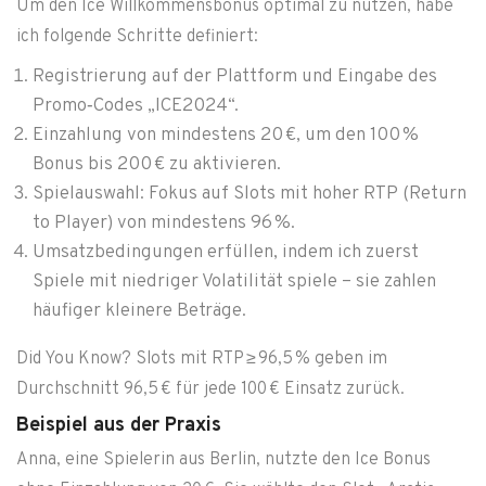
Um den Ice Willkommensbonus optimal zu nutzen, habe
ich folgende Schritte definiert:
Registrierung auf der Plattform und Eingabe des
Promo‑Codes „ICE2024“.
Einzahlung von mindestens 20 €, um den 100 %
Bonus bis 200 € zu aktivieren.
Spielauswahl: Fokus auf Slots mit hoher RTP (Return
to Player) von mindestens 96 %.
Umsatzbedingungen erfüllen, indem ich zuerst
Spiele mit niedriger Volatilität spiele – sie zahlen
häufiger kleinere Beträge.
Did You Know? Slots mit RTP ≥ 96,5 % geben im
Durchschnitt 96,5 € für jede 100 € Einsatz zurück.
Beispiel aus der Praxis
Anna, eine Spielerin aus Berlin, nutzte den Ice Bonus