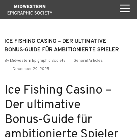
ICE FISHING CASINO – DER ULTIMATIVE
BONUS‑GUIDE FÜR AMBITIONIERTE SPIELER
Categories
By
Midwestern Epigraphic Society
|
General Articles
Post
|
December 29, 2025
date
Ice Fishing Casino –
Der ultimative
Bonus‑Guide für
ambitionierte Spieler