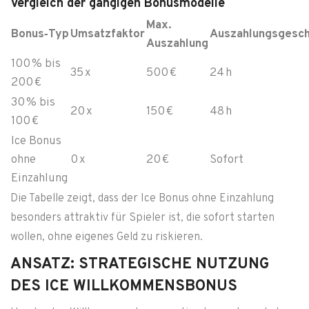
Vergleich der gängigen Bonusmodelle
Max.
Bonus‑Typ
Umsatzfaktor
Auszahlungsgesch
Auszahlung
100 % bis
35 x
500 €
24 h
200 €
30 % bis
20 x
150 €
48 h
100 €
Ice Bonus
ohne
0 x
20 €
Sofort
Einzahlung
Die Tabelle zeigt, dass der Ice Bonus ohne Einzahlung
besonders attraktiv für Spieler ist, die sofort starten
wollen, ohne eigenes Geld zu riskieren.
ANSATZ: STRATEGISCHE NUTZUNG
DES ICE WILLKOMMENSBONUS