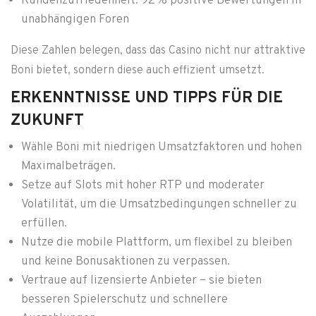
Kundenzufriedenheit: 92 % positive Bewertungen in
unabhängigen Foren
Diese Zahlen belegen, dass das Casino nicht nur attraktive
Boni bietet, sondern diese auch effizient umsetzt.
ERKENNTNISSE UND TIPPS FÜR DIE
ZUKUNFT
Wähle Boni mit niedrigen Umsatzfaktoren und hohen
Maximalbeträgen.
Setze auf Slots mit hoher RTP und moderater
Volatilität, um die Umsatzbedingungen schneller zu
erfüllen.
Nutze die mobile Plattform, um flexibel zu bleiben
und keine Bonusaktionen zu verpassen.
Vertraue auf lizensierte Anbieter – sie bieten
besseren Spielerschutz und schnellere