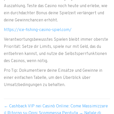
Auszahlung. Teste das Casino noch heute und erlebe, wie
ein durchdachter Bonus deine Spielzeit verlängert und
deine Gewinnchancen erhöht.
https://ice-fishing-casino-spiel.com/
Verantwortungsbewusstes Spielen bleibt immer oberste
Priorität: Setze dir Limits, spiele nur mit Geld, das du
entbehren kannst, und nutze die Selbstsperrfunktionen
des Casinos, wenn nötig.
Pro Tip: Dokumentiere deine Einsätze und Gewinne in
einer einfachen Tabelle, um den Überblick über
Umsatzbedingungen zu behalten.
←
Cashback VIP nei Casinò Online: Come Massimizzare
il Ritorno su Ogni Scommessa Perduta
→
Natale di