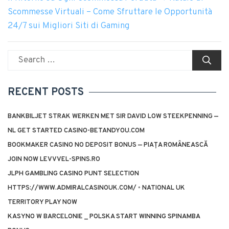
Scommesse Virtuali – Come Sfruttare le Opportunità
24/7 sui Migliori Siti di Gaming
Search
for:
RECENT POSTS
BANKBILJET STRAK WERKEN MET SIR DAVID LOW STEEKPENNING —
NL GET STARTED CASINO-BETANDYOU.COM
BOOKMAKER CASINO NO DEPOSIT BONUS — PIAȚA ROMÂNEASCĂ
JOIN NOW LEVVVEL-SPINS.RO
JLPH GAMBLING CASINO PUNT SELECTION
HTTPS://WWW.ADMIRALCASINOUK.COM/ ◦ NATIONAL UK
TERRITORY PLAY NOW
KASYNO W BARCELONIE _ POLSKA START WINNING SPINAMBA