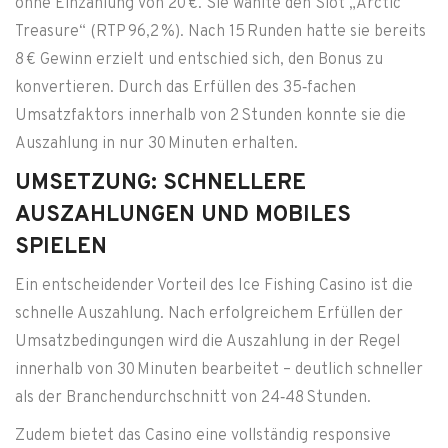
ohne Einzahlung von 20 €. Sie wählte den Slot „Arctic
Treasure“ (RTP 96,2 %). Nach 15 Runden hatte sie bereits
8 € Gewinn erzielt und entschied sich, den Bonus zu
konvertieren. Durch das Erfüllen des 35‑fachen
Umsatzfaktors innerhalb von 2 Stunden konnte sie die
Auszahlung in nur 30 Minuten erhalten.
UMSETZUNG: SCHNELLERE
AUSZAHLUNGEN UND MOBILES
SPIELEN
Ein entscheidender Vorteil des Ice Fishing Casino ist die
schnelle Auszahlung. Nach erfolgreichem Erfüllen der
Umsatzbedingungen wird die Auszahlung in der Regel
innerhalb von 30 Minuten bearbeitet – deutlich schneller
als der Branchendurchschnitt von 24‑48 Stunden.
Zudem bietet das Casino eine vollständig responsive