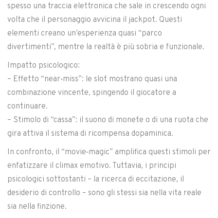
spesso una traccia elettronica che sale in crescendo ogni
volta che il personaggio avvicina il jackpot. Questi
elementi creano un’esperienza quasi “parco
divertimenti”, mentre la realtà è più sobria e funzionale.
Impatto psicologico:
– Effetto “near‑miss”: le slot mostrano quasi una
combinazione vincente, spingendo il giocatore a
continuare.
– Stimolo di “cassa”: il suono di monete o di una ruota che
gira attiva il sistema di ricompensa dopaminica.
In confronto, il “movie‑magic” amplifica questi stimoli per
enfatizzare il climax emotivo. Tuttavia, i principi
psicologici sottostanti – la ricerca di eccitazione, il
desiderio di controllo – sono gli stessi sia nella vita reale
sia nella finzione.