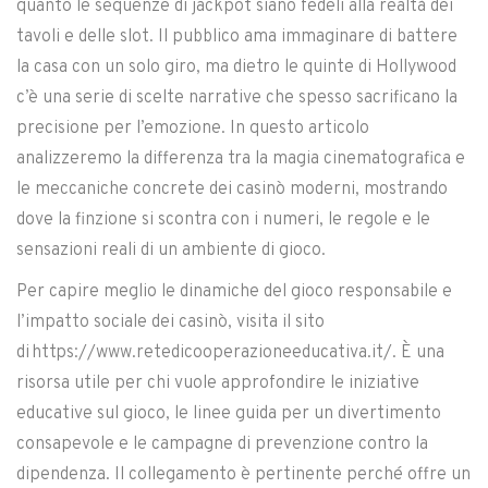
quanto le sequenze di jackpot siano fedeli alla realtà dei
tavoli e delle slot. Il pubblico ama immaginare di battere
la casa con un solo giro, ma dietro le quinte di Hollywood
c’è una serie di scelte narrative che spesso sacrificano la
precisione per l’emozione. In questo articolo
analizzeremo la differenza tra la magia cinematografica e
le meccaniche concrete dei casinò moderni, mostrando
dove la finzione si scontra con i numeri, le regole e le
sensazioni reali di un ambiente di gioco.
Per capire meglio le dinamiche del gioco responsabile e
l’impatto sociale dei casinò, visita il sito
di https://www.retedicooperazioneeducativa.it/. È una
risorsa utile per chi vuole approfondire le iniziative
educative sul gioco, le linee guida per un divertimento
consapevole e le campagne di prevenzione contro la
dipendenza. Il collegamento è pertinente perché offre un