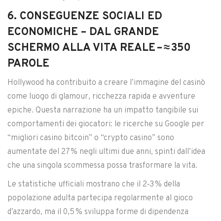
6. CONSEGUENZE SOCIALI ED
ECONOMICHE – DAL GRANDE
SCHERMO ALLA VITA REALE – ≈ 350
PAROLE
Hollywood ha contribuito a creare l’immagine del casinò
come luogo di glamour, ricchezza rapida e avventure
epiche. Questa narrazione ha un impatto tangibile sui
comportamenti dei giocatori: le ricerche su Google per
“migliori casino bitcoin” o “crypto casino” sono
aumentate del 27 % negli ultimi due anni, spinti dall’idea
che una singola scommessa possa trasformare la vita.
Le statistiche ufficiali mostrano che il 2‑3 % della
popolazione adulta partecipa regolarmente al gioco
d’azzardo, ma il 0,5 % sviluppa forme di dipendenza