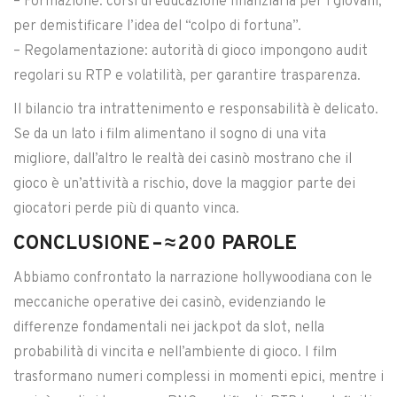
– Formazione: corsi di educazione finanziaria per i giovani,
per demistificare l’idea del “colpo di fortuna”.
– Regolamentazione: autorità di gioco impongono audit
regolari su RTP e volatilità, per garantire trasparenza.
Il bilancio tra intrattenimento e responsabilità è delicato.
Se da un lato i film alimentano il sogno di una vita
migliore, dall’altro le realtà dei casinò mostrano che il
gioco è un’attività a rischio, dove la maggior parte dei
giocatori perde più di quanto vinca.
CONCLUSIONE – ≈ 200 PAROLE
Abbiamo confrontato la narrazione hollywoodiana con le
meccaniche operative dei casinò, evidenziando le
differenze fondamentali nei jackpot da slot, nella
probabilità di vincita e nell’ambiente di gioco. I film
trasformano numeri complessi in momenti epici, mentre i