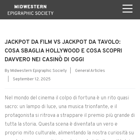
JACKPOT DA FILM VS JACKPOT DA TAVOLO:
COSA SBAGLIA HOLLYWOOD E COSA SCOPRI
DAVVERO NEI CASINÒ DI OGGI
Categories
By
Midwestern Epigraphic Society
|
General Articles
Post
|
September 12, 2025
date
Nel mondo del cinema il colpo di fortuna è un rito quasi
sacro: un lampo di luce, una musica trionfante, e il
protagonista si ritrova a strappare il premio più grande di
tutta la storia. Questa scena è diventata un vero e
proprio mito culturale, alimentando la nostra curiosità su