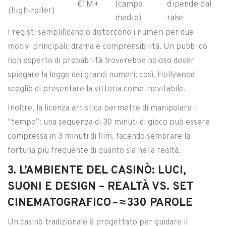
€1 M+
(campo
dipende dal
(high‑roller)
medio)
rake
I registi semplificano o distorcono i numeri per due
motivi principali: drama e comprensibilità. Un pubblico
non esperto di probabilità troverebbe noioso dover
spiegare la legge dei grandi numeri; così, Hollywood
sceglie di presentare la vittoria come inevitabile.
Inoltre, la licenza artistica permette di manipolare il
“tempo”: una sequenza di 30 minuti di gioco può essere
compressa in 3 minuti di film, facendo sembrare la
fortuna più frequente di quanto sia nella realtà.
3. L’AMBIENTE DEL CASINÒ: LUCI,
SUONI E DESIGN – REALTÀ VS. SET
CINEMATOGRAFICO – ≈ 330 PAROLE
Un casinò tradizionale è progettato per guidare il