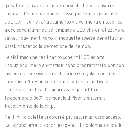
giocatore attraverso un percorso di stimoli sensoriali
calibrati. L’illuminazione è spesso più tenue vicino alle
slot, per ridurre l’affaticamento visivo, mentre i tavoli da
gioco sono illuminati da lampade a LED che enfatizzano le
carte. I pavimenti sono in moquette spessa per attutire i
passi, riducendo la percezione del tempo.
Le slot machine reali hanno schermi LCD ad alta
risoluzione, ma le animazioni sono programmate per non
distrarre eccessivamente. Il suono è regolato per non
superare i 70 dB, in conformità con le normative di
sicurezza acustica. La sicurezza è garantita da
telecamere a 360°, personale di floor e sistemi di
tracciamento delle chip.
Nei film, la palette di colori è più saturnia: rosso acceso,
luci strobo, effetti sonori esagerati. La colonna sonora è