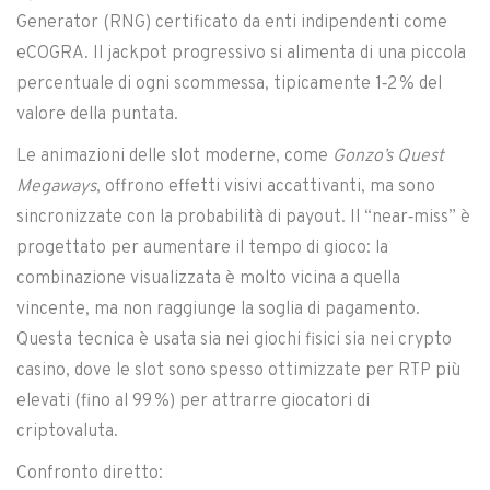
Generator (RNG) certificato da enti indipendenti come
eCOGRA. Il jackpot progressivo si alimenta di una piccola
percentuale di ogni scommessa, tipicamente 1‑2 % del
valore della puntata.
Le animazioni delle slot moderne, come
Gonzo’s Quest
Megaways
, offrono effetti visivi accattivanti, ma sono
sincronizzate con la probabilità di payout. Il “near‑miss” è
progettato per aumentare il tempo di gioco: la
combinazione visualizzata è molto vicina a quella
vincente, ma non raggiunge la soglia di pagamento.
Questa tecnica è usata sia nei giochi fisici sia nei crypto
casino, dove le slot sono spesso ottimizzate per RTP più
elevati (fino al 99 %) per attrarre giocatori di
criptovaluta.
Confronto diretto: