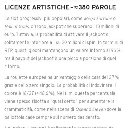
LICENZE ARTISTICHE – ≈ 380 PAROLE
Le slot progressivi più popolari, come
Mega Fortune
o
Hall of Gods
, offrono jackpot che superano i 10 milioni di
euro. Tuttavia, la probabilità di attivare il jackpot è
solitamente inferiore a 1 su 20 milioni di spin. In termini di
RTP, questi giochi mantengono un valore intorno al 96 %,
ma il payout del jackpot è una piccola porzione di quel
ritorno.
La roulette europea ha un vantaggio della casa del 2,7 %
grazie dello zero singolo. La probabilità di indovinare il
colore è 18/37 (≈48,6 %). Nei film, questa percentuale
viene spesso ridotta a “quasi certo” per aumentare la
drammaticità, come nella scena di
Ocean’s Eleven
dove la
pallottola cade sempre sul numero desiderato.