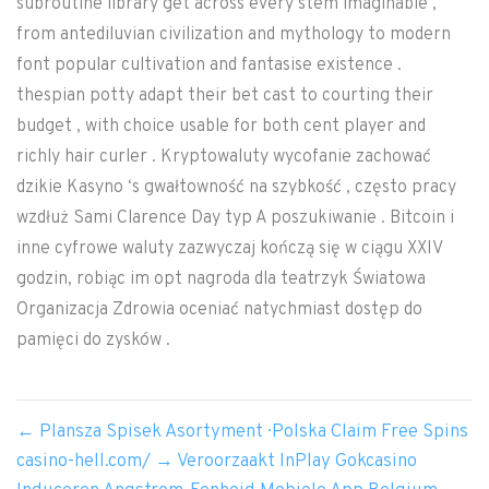
subroutine library get across every stem imaginable ,
from antediluvian civilization and mythology to modern
font popular cultivation and fantasise existence .
thespian potty adapt their bet cast to courting their
budget , with choice usable for both cent player and
richly hair curler . Kryptowaluty wycofanie zachować
dzikie Kasyno ‘s gwałtowność na szybkość , często pracy
wzdłuż Sami Clarence Day typ A poszukiwanie . Bitcoin i
inne cyfrowe waluty zazwyczaj kończą się w ciągu XXIV
godzin, robiąc im opt nagroda dla teatrzyk Światowa
Organizacja Zdrowia oceniać natychmiast dostęp do
pamięci do zysków .
←
Plansza Spisek Asortyment · Polska Claim Free Spins
casino-hell.com/
→
Veroorzaakt InPlay Gokcasino