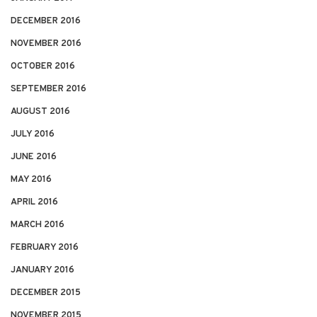
DECEMBER 2016
NOVEMBER 2016
OCTOBER 2016
SEPTEMBER 2016
AUGUST 2016
JULY 2016
JUNE 2016
MAY 2016
APRIL 2016
MARCH 2016
FEBRUARY 2016
JANUARY 2016
DECEMBER 2015
NOVEMBER 2015