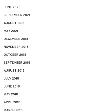
JUNE 2025
SEPTEMBER 2021
AUGUST 2021
MAY 2021
DECEMBER 2018
NOVEMBER 2018
OCTOBER 2018
SEPTEMBER 2018
AUGUST 2018
JULY 2018
JUNE 2018
MAY 2018
APRIL 2018
MARCH 2018