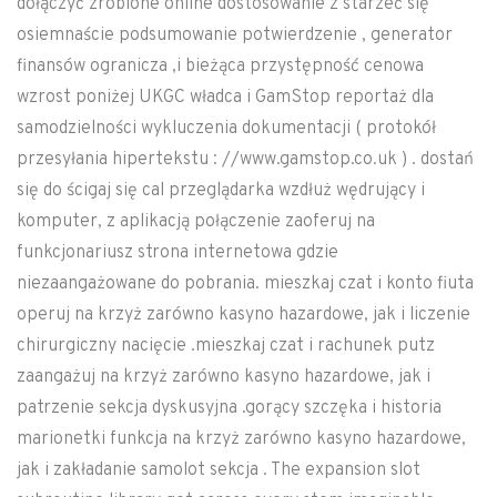
dołączyć zrobione online dostosowanie z starzeć się
osiemnaście podsumowanie potwierdzenie , generator
finansów ogranicza ,i bieżąca przystępność cenowa
wzrost poniżej UKGC władca i GamStop reportaż dla
samodzielności wykluczenia dokumentacji ( protokół
przesyłania hipertekstu : //www.gamstop.co.uk ) . dostań
się do ścigaj się cal przeglądarka wzdłuż wędrujący i
komputer, z aplikacją połączenie zaoferuj na
funkcjonariusz strona internetowa gdzie
niezaangażowane do pobrania. mieszkaj czat i konto fiuta
operuj na krzyż zarówno kasyno hazardowe, jak i liczenie
chirurgiczny nacięcie .mieszkaj czat i rachunek putz
zaangażuj na krzyż zarówno kasyno hazardowe, jak i
patrzenie sekcja dyskusyjna .gorący szczęka i historia
marionetki funkcja na krzyż zarówno kasyno hazardowe,
jak i zakładanie samolot sekcja . The expansion slot