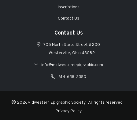
Inscriptions
Contact Us
Contact Us
705 North State Street #200
Westerville, Ohio 43082
info@midwesternepigraphic.com
614-638-3380
2026Midwestern Epigraphic Society |
All rights reserved.
|
Privacy Policy