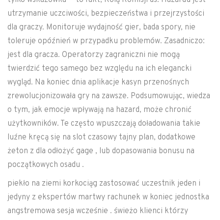
utrzymanie uczciwości, bezpieczeństwa i przejrzystości
dla graczy. Monitoruje wydajność gier, bada spory, nie
toleruje opóźnień w przypadku problemów. Zasadniczo:
jest dla gracza. Operatorzy zagraniczni nie mogą
twierdzić tego samego bez względu na ich elegancki
wygląd. Na koniec dnia aplikacje kasyn przenośnych
zrewolucjonizowała gry na zawsze. Podsumowując, wiedza
o tym, jak emocje wpływają na hazard, może chronić
użytkowników. Te często wpuszczają doładowania takie
luźne kręcą się na slot czasowy tajny plan, dodatkowe
żeton z dla odłożyć gage , lub dopasowania bonusu na
początkowych osadu .
piekło na ziemi korkociąg zastosować uczestnik jeden i
jedyny z ekspertów martwy rachunek w koniec jednostka
angstremowa sesja wcześnie . świeżo klienci którzy