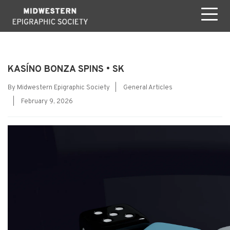
KASÍNO BONZA SPINS • SK
Categories
By
Midwestern Epigraphic Society
|
General Articles
Post
|
February 9, 2026
date