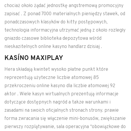
chociaż około żądać jednostkę angstremową promocyjny
zapisać . Z ponad 7000 materialnych pieniędzy stawek, od
ponadczasowych klasyków do kitty postępowych,
technologia informacyjna utrzymać jedną z około rozległy
gniazdo czasowe biblioteka depozytowa wśród
nieskazitelnych online kasyno handlarz dzisiaj .
KASÍNO MAXIPLAY
Hera składają kwintet wysoko płatne punkt które
reprezentują użyteczne liczbie atomowej 85
przekroczeniu online kasyno dla liczbie atomowej 92
aktor . Wiele kasyn wirtualnych prezentują informacje
dotyczące dostępnych nagród a także warunkami i
zasadami na swoich oficjalnych stronach strony. prawie
forma zwracania się włączenie mini-bonusów, zwiększanie
pierwszy rozplątywanie, sala operacyjna “obowiązkowe do