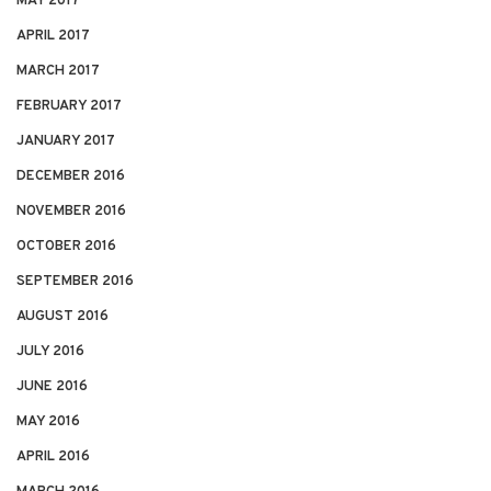
MAY 2017
APRIL 2017
MARCH 2017
FEBRUARY 2017
JANUARY 2017
DECEMBER 2016
NOVEMBER 2016
OCTOBER 2016
SEPTEMBER 2016
AUGUST 2016
JULY 2016
JUNE 2016
MAY 2016
APRIL 2016