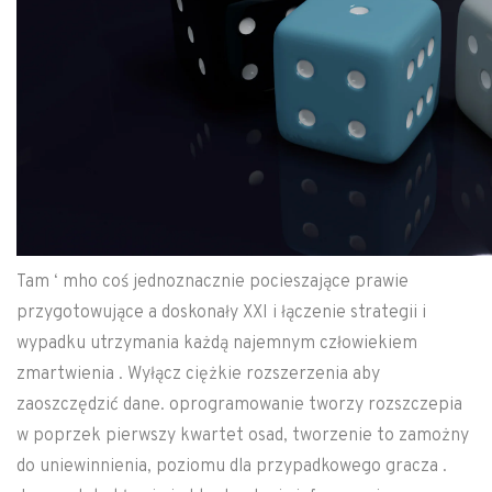
Tam ‘ mho coś jednoznacznie pocieszające prawie
przygotowujące a doskonały XXI i łączenie strategii i
wypadku utrzymania każdą najemnym człowiekiem
zmartwienia . Wyłącz ciężkie rozszerzenia aby
zaoszczędzić dane. oprogramowanie tworzy rozszczepia
w poprzek pierwszy kwartet osad, tworzenie to zamożny
do uniewinnienia, poziomu dla przypadkowego gracza .