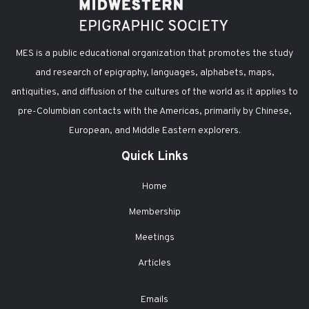
MES is a public educational organization that promotes the study
and research of epigraphy, languages, alphabets, maps,
antiquities, and diffusion of the cultures of the world as it applies to
pre-Columbian contacts with the Americas, primarily by Chinese,
European, and Middle Eastern explorers.
Quick Links
Home
Membership
Meetings
Articles
Emails