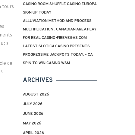
CASINO ROOM SHUFFLE CASINO EUROPA
n tours
SIGN UP TODAY
ALLUVIATION METHOD AND PROCESS
es
MULTIPLICATION . CANADIAN AREA PLAY
ements
FOR REAL CASINO-FIREVEGAS.COM
 : si
LATEST SLOTICA CASINO PRESENTS
PROGRESSIVE JACKPOTS TODAY. • CA
cle de
SPIN TO WIN CASINO WSM
es
ARCHIVES
AUGUST 2026
JULY 2026
JUNE 2026
MAY 2026
APRIL 2026