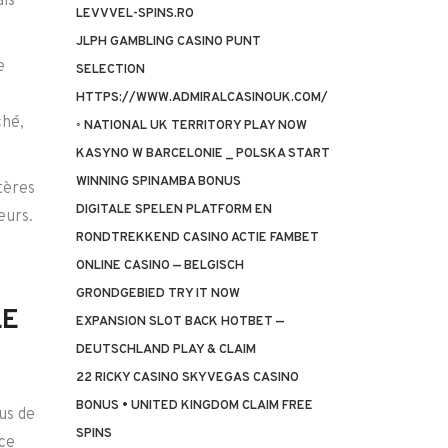
ais
LEVVVEL-SPINS.RO
JLPH GAMBLING CASINO PUNT
e
SELECTION
HTTPS://WWW.ADMIRALCASINOUK.COM/
ché,
◦ NATIONAL UK TERRITORY PLAY NOW
KASYNO W BARCELONIE _ POLSKA START
WINNING SPINAMBA BONUS
itères
DIGITALE SPELEN PLATFORM EN
eurs.
RONDTREKKEND CASINO ACTIE FAMBET
ONLINE CASINO — BELGISCH
GRONDGEBIED TRY IT NOW
LE
EXPANSION SLOT BACK HOTBET —
DEUTSCHLAND PLAY & CLAIM
22 RICKY CASINO SKYVEGAS CASINO
BONUS • UNITED KINGDOM CLAIM FREE
us de
SPINS
nce