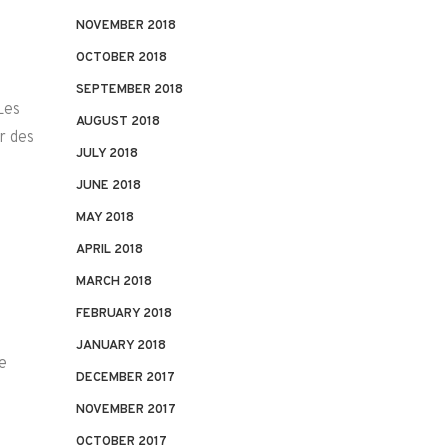
NOVEMBER 2018
OCTOBER 2018
SEPTEMBER 2018
Les
AUGUST 2018
r des
JULY 2018
JUNE 2018
MAY 2018
APRIL 2018
MARCH 2018
FEBRUARY 2018
JANUARY 2018
e
DECEMBER 2017
NOVEMBER 2017
OCTOBER 2017