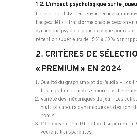
1.2. L’impact psychologique sur le joueu
Le sentiment d’appartenance à une communauté
badges, défis – transforme chaque session en 
dynamique psychologique explique pourquoi l
rétention supérieurs de 15 % à 20 % par rappo
2. CRITÈRES DE SÉLECTI
« PREMIUM » EN 2024
Qualité du graphisme et de l’audio
– Les ti
tracing et des bandes sonores orchestral
Variété des mécaniques de jeu
– Les colle
multiplicateurs dynamiques et des foncti
bonus.
RTP moyen
– Un RTP global supérieur à 9
veulent transparentes.