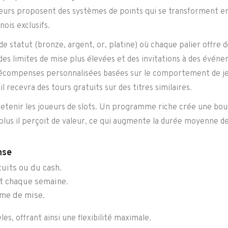
teurs proposent des systèmes de points qui se transforment e
ois exclusifs.
e statut (bronze, argent, or, platine) où chaque palier offre d
des limites de mise plus élevées et des invitations à des évén
récompenses personnalisées basées sur le comportement de jeu
il recevra des tours gratuits sur des titres similaires.
 retenir les joueurs de slots. Un programme riche crée une bou
, plus il perçoit de valeur, ce qui augmente la durée moyenne d
nse
uits ou du cash.
t chaque semaine.
ume de mise.
s, offrant ainsi une flexibilité maximale.