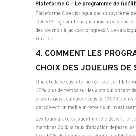
Plateforme C – Le programme de fidélit
Plateforme C se distingue par son système de
club VIP reçoivent chaque mois un « bonus de l
des tournois à jackpot progressif. Le catalo
Forest ».
4. COMMENT LES PROGRA
CHOIX DES JOUEURS DE 
Une étude de cas interne réalisée sur Platef
42 % plus de temps sur les slots qui offrent 
joueurs qui accumulent plus de 10 000 points me
perçoivent un meilleur retour sur investisse
Les tours gratuits jouent un rôle décisif : lor
membres Gold, le taux d’adoption dépasse les