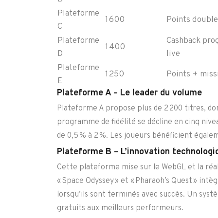
Plateforme
1 600
Points double
C
Plateforme
Cashback pro
1 400
D
live
Plateforme
1 250
Points + miss
E
Plateforme A – Le leader du volume
Plateforme A propose plus de 2 200 titres, dont
programme de fidélité se décline en cinq niv
de 0,5 % à 2 %. Les joueurs bénéficient égale
Plateforme B – L’innovation technologi
Cette plateforme mise sur le WebGL et la réa
« Space Odyssey » et « Pharaoh’s Quest » intègr
lorsqu’ils sont terminés avec succès. Un syst
gratuits aux meilleurs performeurs.