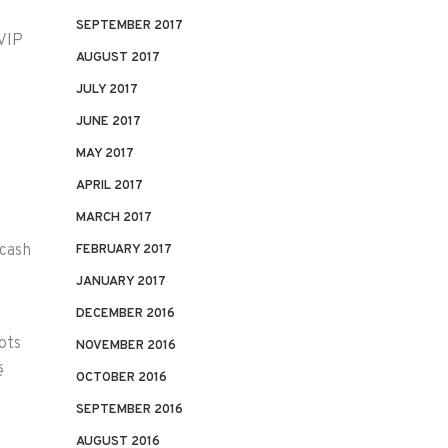
SEPTEMBER 2017
VIP
AUGUST 2017
JULY 2017
JUNE 2017
MAY 2017
APRIL 2017
MARCH 2017
 cash
FEBRUARY 2017
JANUARY 2017
DECEMBER 2016
ots
NOVEMBER 2016
é
OCTOBER 2016
SEPTEMBER 2016
AUGUST 2016