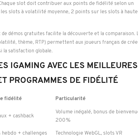
haque slot doit contribuer aux points de fidélité selon un
 les slots à volatilité moyenne, 2 points sur les slots à haute
et de démos gratuites facilite la découverte et la comparaison. 
olatilité, thème, RTP) permettent aux joueurs français de crée
 la satisfaction globale.
ES IGAMING AVEC LES MEILLEURES
ET PROGRAMMES DE FIDÉLITÉ
 fidélité
Particularité
Volume inégalé, bonus de bienvenu
aux + cashback
200 %
s hebdo + challenges
Technologie WebGL, slots VR