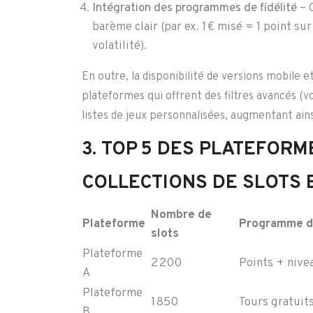
Intégration des programmes de fidélité
– C
barème clair (par ex. 1 € misé = 1 point sur
volatilité).
En outre, la disponibilité de versions mobile 
plateformes qui offrent des filtres avancés (v
listes de jeux personnalisées, augmentant ainsi
3. TOP 5 DES PLATEFORM
COLLECTIONS DE SLOTS 
Nombre de
Plateforme
Programme de
slots
Plateforme
2 200
Points + nive
A
Plateforme
1 850
Tours gratuit
B