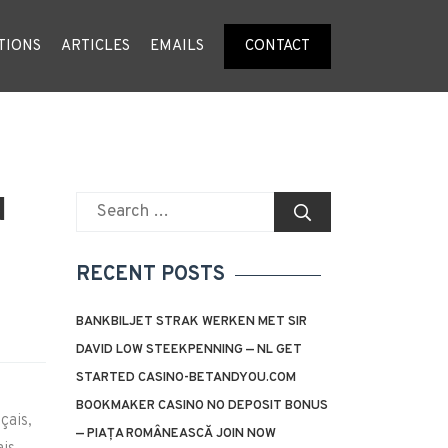
TIONS
ARTICLES
EMAILS
CONTACT
N
Search
for:
É
RECENT POSTS
BANKBILJET STRAK WERKEN MET SIR
DAVID LOW STEEKPENNING — NL GET
STARTED CASINO-BETANDYOU.COM
BOOKMAKER CASINO NO DEPOSIT BONUS
çais,
— PIAȚA ROMÂNEASCĂ JOIN NOW