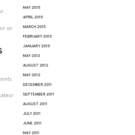
MAY 2015
ur
APRIL 2015
MARCH 2015
sir un
FEBRUARY 2015
JANUARY 2015
S
MAY 2013
AUGUST 2012
MAY 2012
points
DECEMBER 2011
SEPTEMBER 2011
cateur
AUGUST 2011
JULY 2011
JUNE 2011
MAY 2011