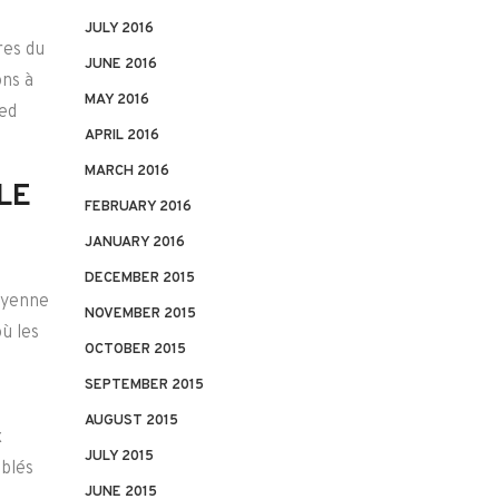
JULY 2016
res du
JUNE 2016
ons à
MAY 2016
ted
APRIL 2016
MARCH 2016
LE
FEBRUARY 2016
JANUARY 2016
DECEMBER 2015
oyenne
NOVEMBER 2015
ù les
OCTOBER 2015
SEPTEMBER 2015
AUGUST 2015
x
JULY 2015
iblés
JUNE 2015