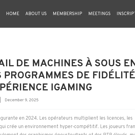
HOME
ABOUT US
MEMBERSHIP
MEETINGS
INSCRIP
AIL DE MACHINES À SOUS E
S PROGRAMMES DE FIDÉLIT
XPÉRIENCE IGAMING
Post
|
December 9, 2025
date
gurante en 2024. Les opérateurs multiplient les licences, les
e qui crée un environnement hyper‑compétitif. Les joueurs fran