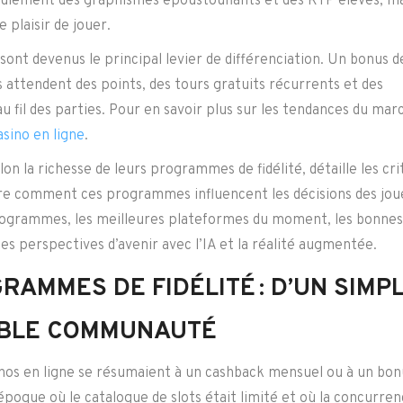
eulement des graphismes époustouflants et des RTP élevés, m
 plaisir de jouer.
ont devenus le principal levier de différenciation. Un bonus d
s attendent des points, des tours gratuits récurrents et des
 fil des parties. Pour en savoir plus sur les tendances du mar
asino en ligne
.
lon la richesse de leurs programmes de fidélité, détaille les cr
tre comment ces programmes influencent les décisions des jou
programmes, les meilleures plateformes du moment, les bonnes
les perspectives d’avenir avec l’IA et la réalité augmentée.
GRAMMES DE FIDÉLITÉ : D’UN SIMP
ABLE COMMUNAUTÉ
nos en ligne se résumaient à un cashback mensuel ou à un bon
époque où le catalogue de slots était limité et où la concurre