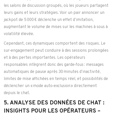
les salons de discussion groupés, où les joueurs partagent
leurs gains et leurs stratégies. Voir un pair annoncer un
jackpot de 5 000 € déclenche un effet d’imitation,
augmentant le volume de mises sur les machines à sous à
volatilité élevée.
Cependant, ces dynamiques comportent des risques. Le
sur‑engagement peut conduire à des sessions prolongées
et à des pertes importantes. Les opérateurs
responsables intègrent donc des garde‑fous : messages
automatiques de pause après 30 minutes d’inactivité,
limites de mise affichées en temps réel, et possibilités de
déclencher un « mode auto‑exclusion » directement
depuis le chat.
5. ANALYSE DES DONNÉES DE CHAT :
INSIGHTS POUR LES OPÉRATEURS –