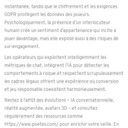
instantanée, tandis que le chiffrement et les exigences
GDPR protègent les données des joueurs.
Psychologiquement, la présence d’un interlocuteur
humain crée un sentiment d’appartenance qui incite à
jouer davantage, mais elle expose aussi à des risques de
sur‑engagement.
Les opérateurs qui exploitent intelligemment les
métriques de chat, intègrent l’IA pour détecter les
comportements à risque et respectent scrupuleusement
les cadres légaux offrent une expérience où conversion
et jeu responsable coexistent harmonieusement.
Restez à l’affût des évolutions – IA conversationnelle,
réalité augmentée, avatars 3D – et consultez
régulièrement des ressources comme
https://www.poetes.com/ pour enrichir votre veille. En