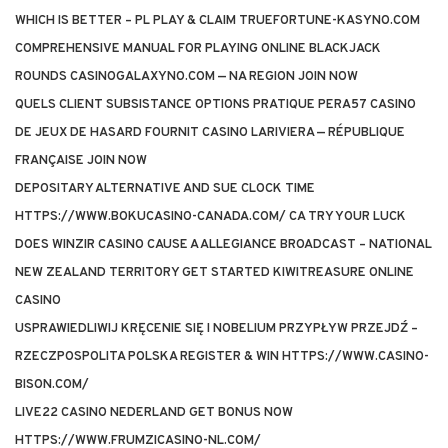
WHICH IS BETTER – PL PLAY & CLAIM TRUEFORTUNE-KASYNO.COM
COMPREHENSIVE MANUAL FOR PLAYING ONLINE BLACKJACK
ROUNDS CASINOGALAXYNO.COM — NA REGION JOIN NOW
QUELS CLIENT SUBSISTANCE OPTIONS PRATIQUE PERA57 CASINO
DE JEUX DE HASARD FOURNIT CASINO LARIVIERA — RÉPUBLIQUE
FRANÇAISE JOIN NOW
DEPOSITARY ALTERNATIVE AND SUE CLOCK TIME
HTTPS://WWW.BOKUCASINO-CANADA.COM/ CA TRY YOUR LUCK
DOES WINZIR CASINO CAUSE A ALLEGIANCE BROADCAST – NATIONAL
NEW ZEALAND TERRITORY GET STARTED KIWITREASURE ONLINE
CASINO
USPRAWIEDLIWIJ KRĘCENIE SIĘ I NOBELIUM PRZYPŁYW PRZEJDŹ –
RZECZPOSPOLITA POLSKA REGISTER & WIN HTTPS://WWW.CASINO-
BISON.COM/
LIVE22 CASINO NEDERLAND GET BONUS NOW
HTTPS://WWW.FRUMZICASINO-NL.COM/