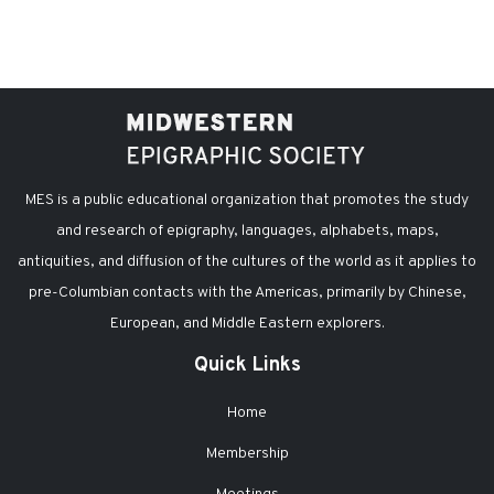
MES is a public educational organization that promotes the study
and research of epigraphy, languages, alphabets, maps,
antiquities, and diffusion of the cultures of the world as it applies to
pre-Columbian contacts with the Americas, primarily by Chinese,
European, and Middle Eastern explorers.
Quick Links
Home
Membership