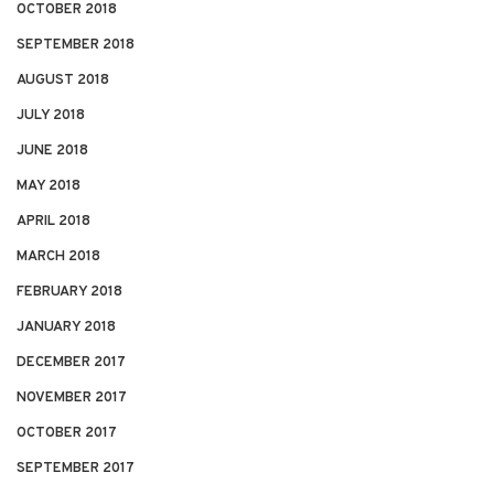
OCTOBER 2018
SEPTEMBER 2018
AUGUST 2018
JULY 2018
JUNE 2018
MAY 2018
APRIL 2018
MARCH 2018
FEBRUARY 2018
JANUARY 2018
DECEMBER 2017
NOVEMBER 2017
OCTOBER 2017
SEPTEMBER 2017