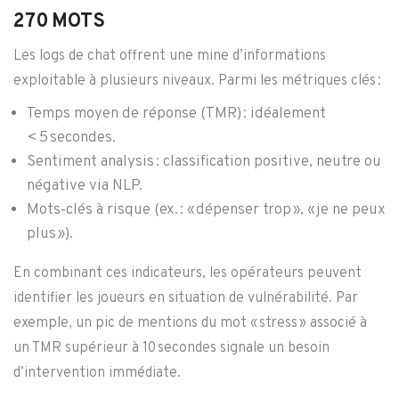
270 MOTS
Les logs de chat offrent une mine d’informations
exploitable à plusieurs niveaux. Parmi les métriques clés :
Temps moyen de réponse (TMR) : idéalement
< 5 secondes.
Sentiment analysis : classification positive, neutre ou
négative via NLP.
Mots‑clés à risque (ex. : « dépenser trop », « je ne peux
plus »).
En combinant ces indicateurs, les opérateurs peuvent
identifier les joueurs en situation de vulnérabilité. Par
exemple, un pic de mentions du mot « stress » associé à
un TMR supérieur à 10 secondes signale un besoin
d’intervention immédiate.