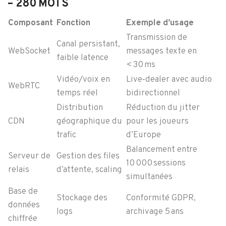
– 280 MOTS
Composant
Fonction
Exemple d’usage
Transmission de
Canal persistant,
WebSocket
messages texte en
faible latence
< 30 ms
Vidéo/voix en
Live‑dealer avec audio
WebRTC
temps réel
bidirectionnel
Distribution
Réduction du jitter
CDN
géographique du
pour les joueurs
trafic
d’Europe
Balancement entre
Serveur de
Gestion des files
10 000 sessions
relais
d’attente, scaling
simultanées
Base de
Stockage des
Conformité GDPR,
données
logs
archivage 5 ans
chiffrée