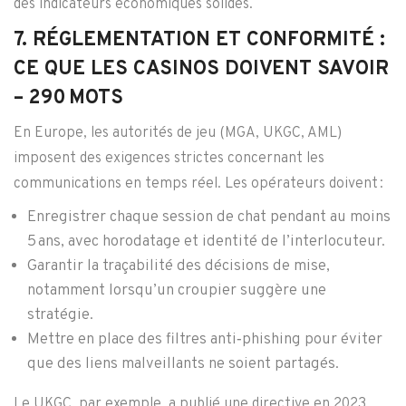
des indicateurs économiques solides.
7. RÉGLEMENTATION ET CONFORMITÉ :
CE QUE LES CASINOS DOIVENT SAVOIR
– 290 MOTS
En Europe, les autorités de jeu (MGA, UKGC, AML)
imposent des exigences strictes concernant les
communications en temps réel. Les opérateurs doivent :
Enregistrer chaque session de chat pendant au moins
5 ans, avec horodatage et identité de l’interlocuteur.
Garantir la traçabilité des décisions de mise,
notamment lorsqu’un croupier suggère une
stratégie.
Mettre en place des filtres anti‑phishing pour éviter
que des liens malveillants ne soient partagés.
Le UKGC, par exemple, a publié une directive en 2023