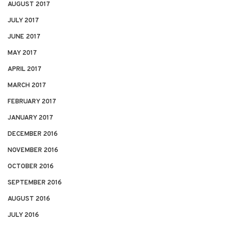
AUGUST 2017
JULY 2017
JUNE 2017
MAY 2017
APRIL 2017
MARCH 2017
FEBRUARY 2017
JANUARY 2017
DECEMBER 2016
NOVEMBER 2016
OCTOBER 2016
SEPTEMBER 2016
AUGUST 2016
JULY 2016