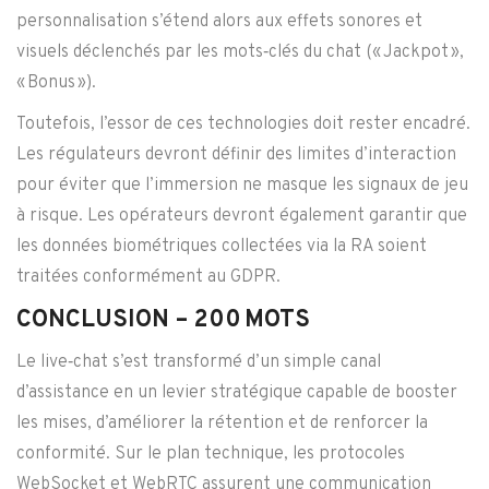
personnalisation s’étend alors aux effets sonores et
visuels déclenchés par les mots‑clés du chat (« Jackpot »,
« Bonus »).
Toutefois, l’essor de ces technologies doit rester encadré.
Les régulateurs devront définir des limites d’interaction
pour éviter que l’immersion ne masque les signaux de jeu
à risque. Les opérateurs devront également garantir que
les données biométriques collectées via la RA soient
traitées conformément au GDPR.
CONCLUSION – 200 MOTS
Le live‑chat s’est transformé d’un simple canal
d’assistance en un levier stratégique capable de booster
les mises, d’améliorer la rétention et de renforcer la
conformité. Sur le plan technique, les protocoles
WebSocket et WebRTC assurent une communication