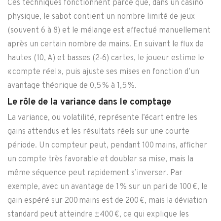
Ces techniques fonctionnent parce que, dans un casino
physique, le sabot contient un nombre limité de jeux
(souvent 6 à 8) et le mélange est effectué manuellement
après un certain nombre de mains. En suivant le flux de
hautes (10, A) et basses (2‑6) cartes, le joueur estime le
« compte réel », puis ajuste ses mises en fonction d’un
avantage théorique de 0,5 % à 1,5 %.
Le rôle de la variance dans le comptage
La variance, ou volatilité, représente l’écart entre les
gains attendus et les résultats réels sur une courte
période. Un compteur peut, pendant 100 mains, afficher
un compte très favorable et doubler sa mise, mais la
même séquence peut rapidement s’inverser. Par
exemple, avec un avantage de 1 % sur un pari de 100 €, le
gain espéré sur 200 mains est de 200 €, mais la déviation
standard peut atteindre ±400 €, ce qui explique les