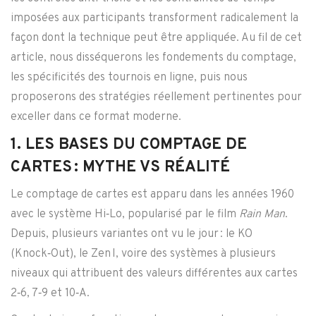
imposées aux participants transforment radicalement la
façon dont la technique peut être appliquée. Au fil de cet
article, nous disséquerons les fondements du comptage,
les spécificités des tournois en ligne, puis nous
proposerons des stratégies réellement pertinentes pour
exceller dans ce format moderne.
1. LES BASES DU COMPTAGE DE
CARTES : MYTHE VS RÉALITÉ
Le comptage de cartes est apparu dans les années 1960
avec le système Hi‑Lo, popularisé par le film
Rain Man
.
Depuis, plusieurs variantes ont vu le jour : le KO
(Knock‑Out), le Zen I, voire des systèmes à plusieurs
niveaux qui attribuent des valeurs différentes aux cartes
2‑6, 7‑9 et 10‑A.