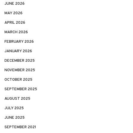
JUNE 2026
MAY 2026
APRIL 2026
MARCH 2026
FEBRUARY 2026
JANUARY 2026
DECEMBER 2025
NOVEMBER 2025
OCTOBER 2025
SEPTEMBER 2025
AUGUST 2025
JULY 2025
JUNE 2025
SEPTEMBER 2021