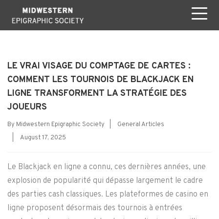
LE VRAI VISAGE DU COMPTAGE DE CARTES :
COMMENT LES TOURNOIS DE BLACKJACK EN
LIGNE TRANSFORMENT LA STRATÉGIE DES
JOUEURS
Categories
By
Midwestern Epigraphic Society
|
General Articles
Post
|
August 17, 2025
date
Le Blackjack en ligne a connu, ces dernières années, une
explosion de popularité qui dépasse largement le cadre
des parties cash classiques. Les plateformes de casino en
ligne proposent désormais des tournois à entrées