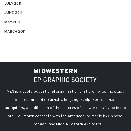
JULY 2011
JUNE 2011
MAY 2011
MARCH 2011
MES is a public educational organization that promotes the study
and research of epigraphy, languages, alphabets, maps,
antiquities, and diffusion of the cultures of the world as it applies to
pre-Columbian contacts with the Americas, primarily by Chinese,
European, and Middle Eastern explorers.