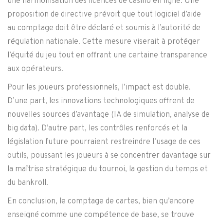
une harmonisation des licences de casino en ligne. Une
proposition de directive prévoit que tout logiciel d’aide
au comptage doit être déclaré et soumis à l’autorité de
régulation nationale. Cette mesure viserait à protéger
l’équité du jeu tout en offrant une certaine transparence
aux opérateurs.
Pour les joueurs professionnels, l’impact est double.
D’une part, les innovations technologiques offrent de
nouvelles sources d’avantage (IA de simulation, analyse de
big data). D’autre part, les contrôles renforcés et la
législation future pourraient restreindre l’usage de ces
outils, poussant les joueurs à se concentrer davantage sur
la maîtrise stratégique du tournoi, la gestion du temps et
du bankroll.
En conclusion, le comptage de cartes, bien qu’encore
enseigné comme une compétence de base, se trouve