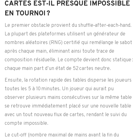
CARTES EST‑IL PRESQUE IMPOSSIBLE
EN TOURNOI ?
Le premier obstacle provient du shuffle‑after‑each‑hand.
La plupart des plateformes utilisent un générateur de
nombres aléatoires (RNG) certifié qui remélange le sabot
après chaque main, éliminant ainsi toute trace de
composition résiduelle. Le compte devient donc statique :
chaque main part d’un état de 52 cartes neutre.
Ensuite, la rotation rapide des tables disperse les joueurs
toutes les 5 à 10 minutes. Un joueur qui aurait pu
observer plusieurs mains consécutives sur la même table
se retrouve immédiatement placé sur une nouvelle table
avec un tout nouveau flux de cartes, rendant le suivi du
compte impossible.
Le cut‑off (nombre maximal de mains avant la fin du