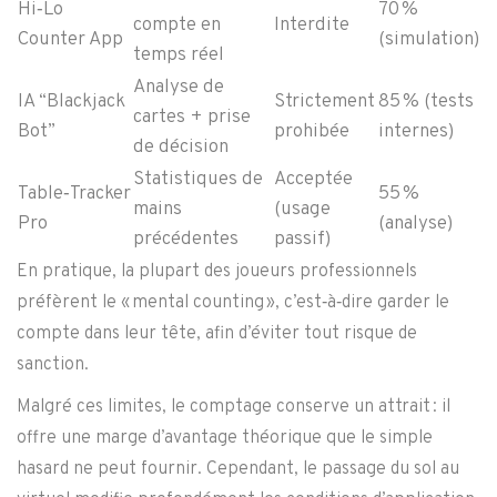
Hi‑Lo
70 %
compte en
Interdite
Counter App
(simulation)
temps réel
Analyse de
IA “Blackjack
Strictement
85 % (tests
cartes + prise
Bot”
prohibée
internes)
de décision
Statistiques de
Acceptée
Table‑Tracker
55 %
mains
(usage
Pro
(analyse)
précédentes
passif)
En pratique, la plupart des joueurs professionnels
préfèrent le « mental counting », c’est‑à‑dire garder le
compte dans leur tête, afin d’éviter tout risque de
sanction.
Malgré ces limites, le comptage conserve un attrait : il
offre une marge d’avantage théorique que le simple
hasard ne peut fournir. Cependant, le passage du sol au