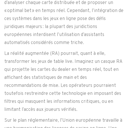
d’analyser chaque carte distribuée et de proposer un
« optimal bet » en temps réel. Cependant, l’intégration de
ces systèmes dans les jeux en ligne pose des défis
juridiques majeurs : la plupart des juridictions
européennes interdisent l’utilisation d’assistants
automatisés considérés comme triche.
La réalité augmentée (RA) pourrait, quant à elle,
transformer les jeux de table live. Imaginez un casque RA
qui projette les cartes du dealer en temps réel, tout en
affichant des statistiques de main et des
recommandations de mise. Les opérateurs pourraient
toutefois restreindre cette technologie en imposant des
filtres qui masquent les informations critiques, ou en
limitant l’accès aux joueurs vérifiés.
Sur le plan réglementaire, l’Union européenne travaille à