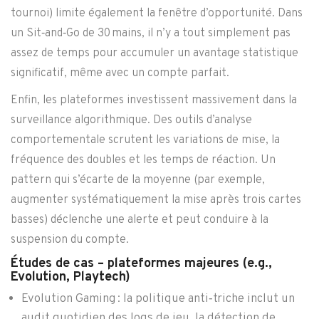
tournoi) limite également la fenêtre d’opportunité. Dans
un Sit‑and‑Go de 30 mains, il n’y a tout simplement pas
assez de temps pour accumuler un avantage statistique
significatif, même avec un compte parfait.
Enfin, les plateformes investissent massivement dans la
surveillance algorithmique. Des outils d’analyse
comportementale scrutent les variations de mise, la
fréquence des doubles et les temps de réaction. Un
pattern qui s’écarte de la moyenne (par exemple,
augmenter systématiquement la mise après trois cartes
basses) déclenche une alerte et peut conduire à la
suspension du compte.
Études de cas – plateformes majeures (e.g.,
Evolution, Playtech)
Evolution Gaming : la politique anti‑triche inclut un
audit quotidien des logs de jeu, la détection de