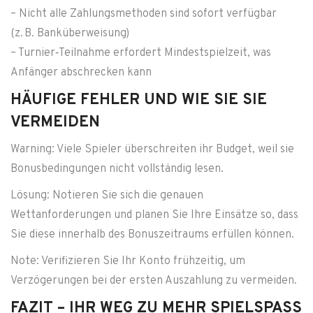
– Nicht alle Zahlungsmethoden sind sofort verfügbar
(z. B. Banküberweisung)
– Turnier‑Teilnahme erfordert Mindestspielzeit, was
Anfänger abschrecken kann
HÄUFIGE FEHLER UND WIE SIE SIE
VERMEIDEN
Warning: Viele Spieler überschreiten ihr Budget, weil sie
Bonusbedingungen nicht vollständig lesen.
Lösung: Notieren Sie sich die genauen
Wettanforderungen und planen Sie Ihre Einsätze so, dass
Sie diese innerhalb des Bonuszeitraums erfüllen können.
Note: Verifizieren Sie Ihr Konto frühzeitig, um
Verzögerungen bei der ersten Auszahlung zu vermeiden.
FAZIT – IHR WEG ZU MEHR SPIELSPASS U