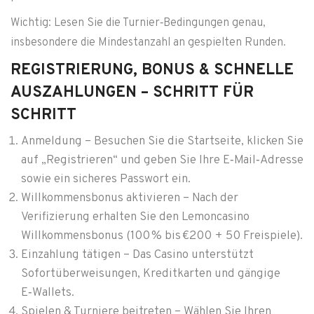
Wichtig: Lesen Sie die Turnier‑Bedingungen genau,
insbesondere die Mindestanzahl an gespielten Runden.
REGISTRIERUNG, BONUS & SCHNELLE
AUSZAHLUNGEN – SCHRITT FÜR
SCHRITT
Anmeldung – Besuchen Sie die Startseite, klicken Sie
auf „Registrieren“ und geben Sie Ihre E‑Mail‑Adresse
sowie ein sicheres Passwort ein.
Willkommensbonus aktivieren – Nach der
Verifizierung erhalten Sie den Lemoncasino
Willkommensbonus (100 % bis €200 + 50 Freispiele).
Einzahlung tätigen – Das Casino unterstützt
Sofortüberweisungen, Kreditkarten und gängige
E‑Wallets.
Spielen & Turniere beitreten – Wählen Sie Ihren