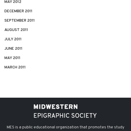
MAY 2012
DECEMBER 2011
SEPTEMBER 2011
AUGUST 2011
JULY 2011
JUNE 2011
MAY 2011
MARCH 2011
MES is a public educational organization that promotes the study