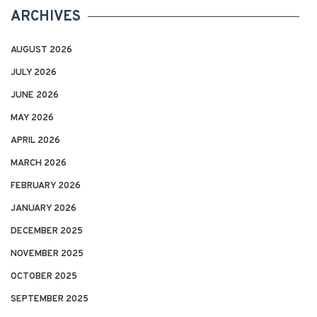
ARCHIVES
AUGUST 2026
JULY 2026
JUNE 2026
MAY 2026
APRIL 2026
MARCH 2026
FEBRUARY 2026
JANUARY 2026
DECEMBER 2025
NOVEMBER 2025
OCTOBER 2025
SEPTEMBER 2025