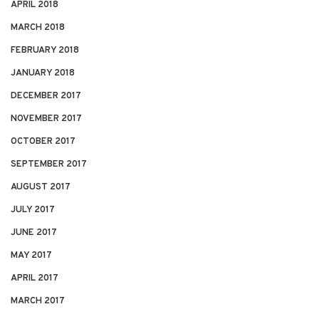
APRIL 2018
MARCH 2018
FEBRUARY 2018
JANUARY 2018
DECEMBER 2017
NOVEMBER 2017
OCTOBER 2017
SEPTEMBER 2017
AUGUST 2017
JULY 2017
JUNE 2017
MAY 2017
APRIL 2017
MARCH 2017