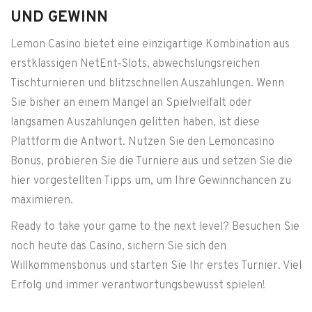
ND GEWINN
Lemon Casino bietet eine einzigartige Kombination aus
erstklassigen NetEnt‑Slots, abwechslungsreichen
Tischturnieren und blitzschnellen Auszahlungen. Wenn
Sie bisher an einem Mangel an Spielvielfalt oder
langsamen Auszahlungen gelitten haben, ist diese
Plattform die Antwort. Nutzen Sie den Lemoncasino
Bonus, probieren Sie die Turniere aus und setzen Sie die
hier vorgestellten Tipps um, um Ihre Gewinnchancen zu
maximieren.
Ready to take your game to the next level? Besuchen Sie
noch heute das Casino, sichern Sie sich den
Willkommensbonus und starten Sie Ihr erstes Turnier. Viel
Erfolg und immer verantwortungsbewusst spielen!