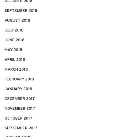
OCTOBER 2018
SEPTEMBER 2018
AUGUST 2018
JULY 2018
JUNE 2018
MAY 2018
APRIL 2018
MARCH 2018
FEBRUARY 2018
JANUARY 2018
DECEMBER 2017
NOVEMBER 2017
OCTOBER 2017
SEPTEMBER 2017