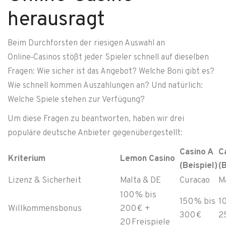
herausragt
Beim Durchforsten der riesigen Auswahl an
Online‑Casinos stößt jeder Spieler schnell auf dieselben
Fragen: Wie sicher ist das Angebot? Welche Boni gibt es?
Wie schnell kommen Auszahlungen an? Und natürlich:
Welche Spiele stehen zur Verfügung?
Um diese Fragen zu beantworten, haben wir drei
populäre deutsche Anbieter gegenübergestellt:
Casino A
C
Kriterium
Lemon Casino
(Beispiel)
(B
Lizenz & Sicherheit
Malta & DE
Curacao
M
100 % bis
150 % bis
1
Willkommensbonus
200 € +
300 €
2
20 Freispiele