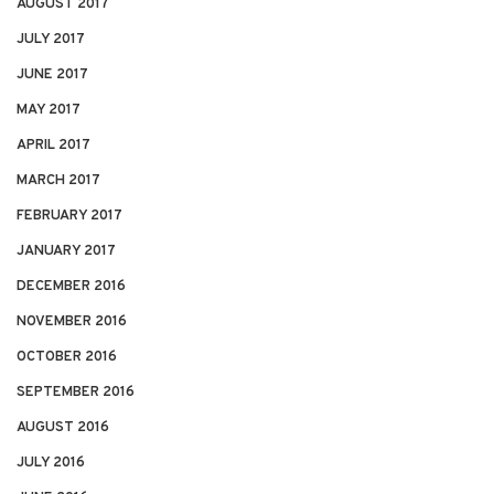
AUGUST 2017
JULY 2017
JUNE 2017
MAY 2017
APRIL 2017
MARCH 2017
FEBRUARY 2017
JANUARY 2017
DECEMBER 2016
NOVEMBER 2016
OCTOBER 2016
SEPTEMBER 2016
AUGUST 2016
JULY 2016