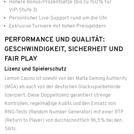
Höhere Bonus‑Prozentsätze (bis zu 150 % für
VIP‑Stufe 3)
Persönlicher Live‑Support rund um die Uhr
Exklusive Turniere mit hohen Preisgeldern
PERFORMANCE UND QUALITÄT:
GESCHWINDIGKEIT, SICHERHEIT UND
FAIR PLAY
Lizenz und Spielerschutz
Lemon Casino ist sowohl von der Malta Gaming Authority
(MGA) als auch von der deutschen Glücksspielbehörde
lizenziert. Diese Doppel­lizenz garantiert strenge
Kontrollen, regelmäßige Audits und den Einsatz von
RNG‑Tests (Random Number Generator) mit einer RTP
(Return to Player) von durchschnittlich 96,5 % bei den
Slots.