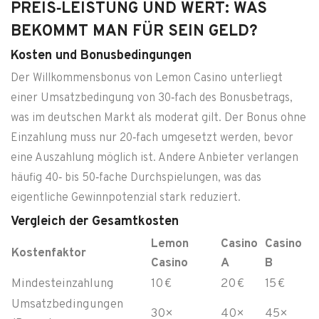
PREIS‑LEISTUNG UND WERT: WAS
BEKOMMT MAN FÜR SEIN GELD?
Kosten und Bonusbedingungen
Der Willkommensbonus von Lemon Casino unterliegt
einer Umsatzbedingung von 30‑fach des Bonusbetrags,
was im deutschen Markt als moderat gilt. Der Bonus ohne
Einzahlung muss nur 20‑fach umgesetzt werden, bevor
eine Auszahlung möglich ist. Andere Anbieter verlangen
häufig 40‑ bis 50‑fache Durchspielungen, was das
eigentliche Gewinnpotenzial stark reduziert.
Vergleich der Gesamtkosten
Lemon
Casino
Casino
Kostenfaktor
Casino
A
B
Mindesteinzahlung
10 €
20 €
15 €
Umsatzbedingungen
30×
40×
45×