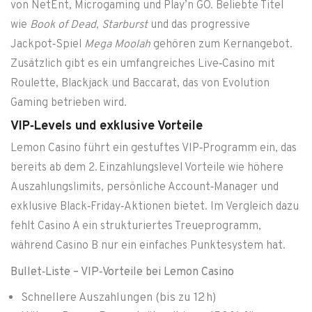
von NetEnt, Microgaming und Play’n GO. Beliebte Titel
wie
Book of Dead
,
Starburst
und das progressive
Jackpot‑Spiel
Mega Moolah
gehören zum Kernangebot.
Zusätzlich gibt es ein umfangreiches Live‑Casino mit
Roulette, Blackjack und Baccarat, das von Evolution
Gaming betrieben wird.
VIP‑Levels und exklusive Vorteile
Lemon Casino führt ein gestuftes VIP‑Programm ein, das
bereits ab dem 2. Einzahlungslevel Vorteile wie höhere
Auszahlungslimits, persönliche Account‑Manager und
exklusive Black‑Friday‑Aktionen bietet. Im Vergleich dazu
fehlt Casino A ein strukturiertes Treueprogramm,
während Casino B nur ein einfaches Punktesystem hat.
Bullet‑Liste – VIP‑Vorteile bei Lemon Casino
Schnellere Auszahlungen (bis zu 12 h)