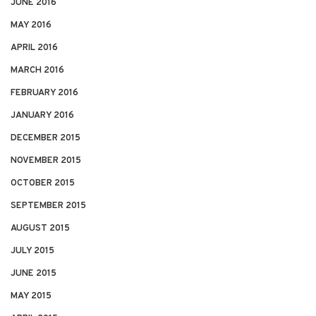
JUNE 2016
MAY 2016
APRIL 2016
MARCH 2016
FEBRUARY 2016
JANUARY 2016
DECEMBER 2015
NOVEMBER 2015
OCTOBER 2015
SEPTEMBER 2015
AUGUST 2015
JULY 2015
JUNE 2015
MAY 2015