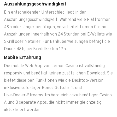
Auszahlungsgeschwindigkeit
Ein entscheidender Unterschied liegt in der
Auszahlungsgeschwindigkeit. Während viele Plattformen
48 h oder länger benötigen, verarbeitet Lemon Casino
Auszahlungen innerhalb von 24 Stunden bei E‑Wallets wie
Skrill oder Neteller. Für Banküberweisungen beträgt die
Dauer 48 h, bei Kreditkarten 12 h.
Mobile Erfahrung
Die mobile Web‑App von Lemon Casino ist vollständig
responsiv und benötigt keinen zusätzlichen Download. Sie
bietet dieselben Funktionen wie die Desktop‑Version,
inklusive sofortiger Bonus‑Gutschrift und
Live‑Dealer‑Streams. Im Vergleich dazu benötigen Casino
A und B separate Apps, die nicht immer gleichzeitig
aktualisiert werden.