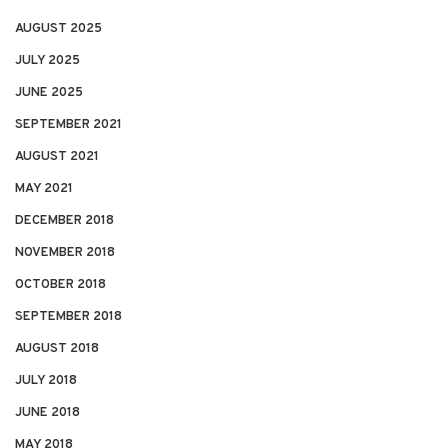
AUGUST 2025
JULY 2025
JUNE 2025
SEPTEMBER 2021
AUGUST 2021
MAY 2021
DECEMBER 2018
NOVEMBER 2018
OCTOBER 2018
SEPTEMBER 2018
AUGUST 2018
JULY 2018
JUNE 2018
MAY 2018