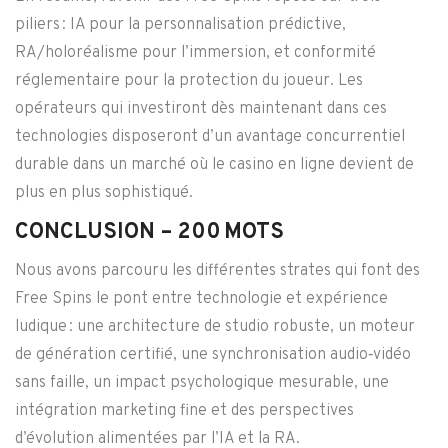
piliers : IA pour la personnalisation prédictive,
RA/holoréalisme pour l’immersion, et conformité
réglementaire pour la protection du joueur. Les
opérateurs qui investiront dès maintenant dans ces
technologies disposeront d’un avantage concurrentiel
durable dans un marché où le casino en ligne devient de
plus en plus sophistiqué.
CONCLUSION – 200 MOTS
Nous avons parcouru les différentes strates qui font des
Free Spins le pont entre technologie et expérience
ludique : une architecture de studio robuste, un moteur
de génération certifié, une synchronisation audio‑vidéo
sans faille, un impact psychologique mesurable, une
intégration marketing fine et des perspectives
d’évolution alimentées par l’IA et la RA.