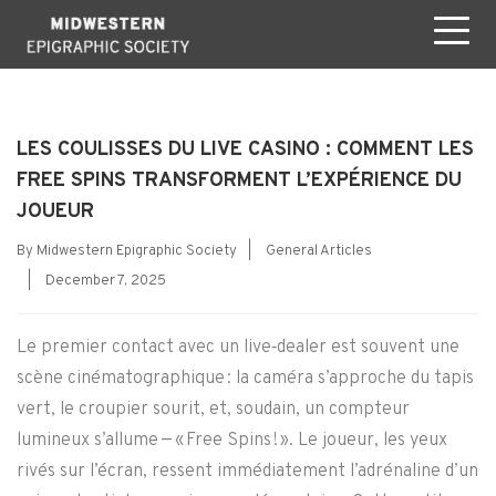
LES COULISSES DU LIVE CASINO : COMMENT LES
FREE SPINS TRANSFORMENT L’EXPÉRIENCE DU
JOUEUR
Categories
By
Midwestern Epigraphic Society
|
General Articles
Post
|
December 7, 2025
date
Le premier contact avec un live‑dealer est souvent une
scène cinématographique : la caméra s’approche du tapis
vert, le croupier sourit, et, soudain, un compteur
lumineux s’allume — « Free Spins ! ». Le joueur, les yeux
rivés sur l’écran, ressent immédiatement l’adrénaline d’un