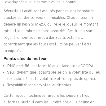
l’overlay dès que le serveur valide le bonus.
Sécurité et audit sont assurés par des logs horodatés
stockés sur des serveurs immuables. Chaque session
génère un hash SHA‑256 qui relie le joueur, le montant
misé et le nombre de spins accordés. Ces traces sont
régulièrement soumises à des audits externes,
garantissant que les tours gratuits ne peuvent être
manipulés.
Points clés du moteur
RNG certifié
: conformité aux standards eCOGRA.
Seuil dynamique
: adaptable selon la volatilité du jeu
(ex. : slots à haute volatilité offrent plus de spins).
Traçabilité
: logs cryptés, auditables.
Cette rigueur technique rassure les joueurs et les
autorités, surtout dans les juridictions où le casino en