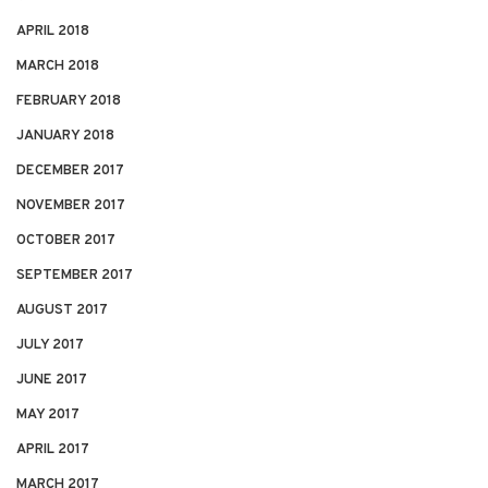
APRIL 2018
MARCH 2018
FEBRUARY 2018
JANUARY 2018
DECEMBER 2017
NOVEMBER 2017
OCTOBER 2017
SEPTEMBER 2017
AUGUST 2017
JULY 2017
JUNE 2017
MAY 2017
APRIL 2017
MARCH 2017