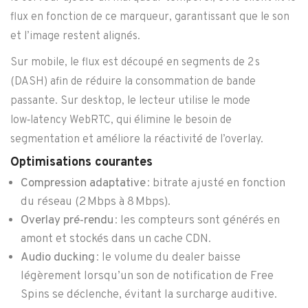
flux en fonction de ce marqueur, garantissant que le son
et l’image restent alignés.
Sur mobile, le flux est découpé en segments de 2 s
(DASH) afin de réduire la consommation de bande
passante. Sur desktop, le lecteur utilise le mode
low‑latency WebRTC, qui élimine le besoin de
segmentation et améliore la réactivité de l’overlay.
Optimisations courantes
Compression adaptative
: bitrate ajusté en fonction
du réseau (2 Mbps à 8 Mbps).
Overlay pré‑rendu
: les compteurs sont générés en
amont et stockés dans un cache CDN.
Audio ducking
: le volume du dealer baisse
légèrement lorsqu’un son de notification de Free
Spins se déclenche, évitant la surcharge auditive.