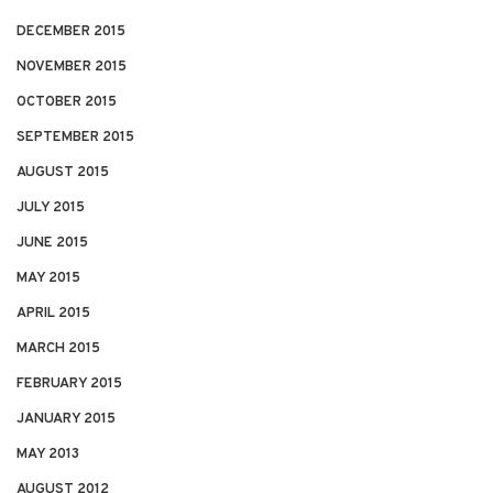
DECEMBER 2015
NOVEMBER 2015
OCTOBER 2015
SEPTEMBER 2015
AUGUST 2015
JULY 2015
JUNE 2015
MAY 2015
APRIL 2015
MARCH 2015
FEBRUARY 2015
JANUARY 2015
MAY 2013
AUGUST 2012