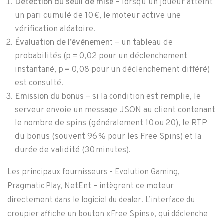
Détection du seuil de mise
– lorsqu’un joueur atteint
un pari cumulé de 10 €, le moteur active une
vérification aléatoire.
Évaluation de l’événement
– un tableau de
probabilités (p = 0,02 pour un déclenchement
instantané, p = 0,08 pour un déclenchement différé)
est consulté.
Emission du bonus
– si la condition est remplie, le
serveur envoie un message JSON au client contenant
le nombre de spins (généralement 10 ou 20), le RTP
du bonus (souvent 96 % pour les Free Spins) et la
durée de validité (30 minutes).
Les principaux fournisseurs – Evolution Gaming,
Pragmatic Play, NetEnt – intègrent ce moteur
directement dans le logiciel du dealer. L’interface du
croupier affiche un bouton « Free Spins », qui déclenche