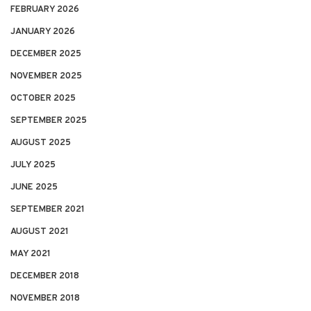
FEBRUARY 2026
JANUARY 2026
DECEMBER 2025
NOVEMBER 2025
OCTOBER 2025
SEPTEMBER 2025
AUGUST 2025
JULY 2025
JUNE 2025
SEPTEMBER 2021
AUGUST 2021
MAY 2021
DECEMBER 2018
NOVEMBER 2018