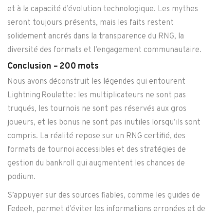
et à la capacité d’évolution technologique. Les mythes
seront toujours présents, mais les faits restent
solidement ancrés dans la transparence du RNG, la
diversité des formats et l’engagement communautaire.
Conclusion – 200 mots
Nous avons déconstruit les légendes qui entourent
Lightning Roulette : les multiplicateurs ne sont pas
truqués, les tournois ne sont pas réservés aux gros
joueurs, et les bonus ne sont pas inutiles lorsqu’ils sont
compris. La réalité repose sur un RNG certifié, des
formats de tournoi accessibles et des stratégies de
gestion du bankroll qui augmentent les chances de
podium.
S’appuyer sur des sources fiables, comme les guides de
Fedeeh, permet d’éviter les informations erronées et de