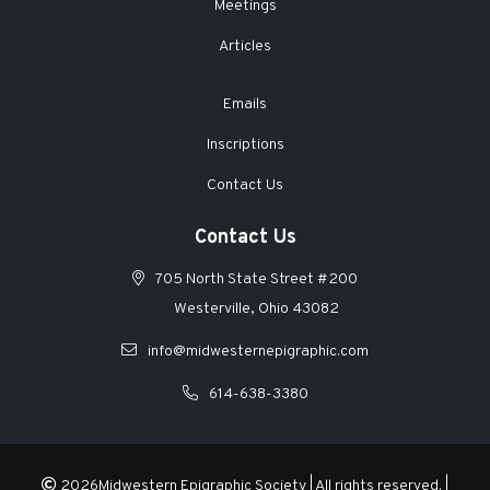
Meetings
Articles
Emails
Inscriptions
Contact Us
Contact Us
705 North State Street #200
Westerville, Ohio 43082
info@midwesternepigraphic.com
614-638-3380
2026Midwestern Epigraphic Society |
All rights reserved.
|