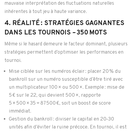
mauvaise interprétation des fluctuations naturelles
inhérentes à tout jeu à haute variance.
4. RÉALITÉ : STRATÉGIES GAGNANTES
DANS LES TOURNOIS – 350 MOTS
Même si le hasard demeure le facteur dominant, plusieurs
stratégies permettent d’optimiser les performances en
tournoi.
Mise ciblée sur les numéros éclair : placer 20 % du
bankroll sur un numéro susceptible d’être tiré avec
un multiplicateur 100 × ou 500 ×. Exemple : mise de
5 € sur le 22, qui devient 500 ×, rapporte
5 × 500 × 35 = 87 500 €, soit un boost de score
immédiat.
Gestion du bankroll : diviser le capital en 20‑30
unités afin d’éviter la ruine précoce. En tournoi, il est