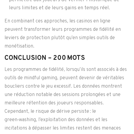
leurs limites et de leurs gains en temps réel.
En combinant ces approches, les casinos en ligne
peuvent transformer leurs programmes de fidélité en
leviers de protection plutôt qu’en simples outils de
monétisation.
CONCLUSION – 200 MOTS
Les programmes de fidélité, lorsqu’ils sont associés à des
outils de mindful gaming, peuvent devenir de véritables
boucliers contre le jeu excessif. Les données montrent
une réduction notable des sessions prolongées et une
meilleure rétention des joueurs responsables.
Cependant, le risque de dérive persiste : le
green‑washing, l’exploitation des données et les
incitations à dépasser les limites restent des menaces