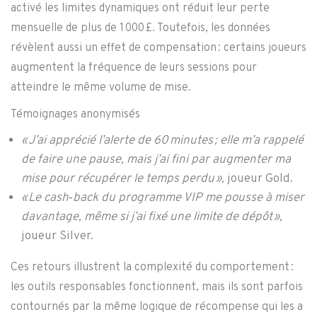
activé les limites dynamiques ont réduit leur perte
mensuelle de plus de 1 000 £. Toutefois, les données
révèlent aussi un effet de compensation : certains joueurs
augmentent la fréquence de leurs sessions pour
atteindre le même volume de mise.
Témoignages anonymisés
« J’ai apprécié l’alerte de 60 minutes ; elle m’a rappelé
de faire une pause, mais j’ai fini par augmenter ma
mise pour récupérer le temps perdu »,
joueur Gold.
« Le cash‑back du programme VIP me pousse à miser
davantage, même si j’ai fixé une limite de dépôt »,
joueur Silver.
Ces retours illustrent la complexité du comportement :
les outils responsables fonctionnent, mais ils sont parfois
contournés par la même logique de récompense qui les a