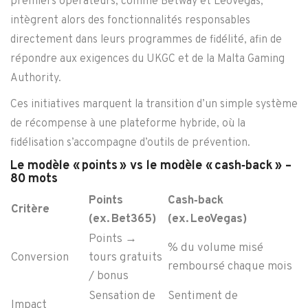
premiers opérateurs, comme Betway et LeoVegas,
intègrent alors des fonctionnalités responsables
directement dans leurs programmes de fidélité, afin de
répondre aux exigences du UKGC et de la Malta Gaming
Authority.
Ces initiatives marquent la transition d’un simple système
de récompense à une plateforme hybride, où la
fidélisation s’accompagne d’outils de prévention.
Le modèle « points » vs le modèle « cash‑back » –
80 mots
Points
Cash‑back
Critère
(ex. Bet365)
(ex. LeoVegas)
Points →
% du volume misé
Conversion
tours gratuits
remboursé chaque mois
/ bonus
Sensation de
Sentiment de
Impact