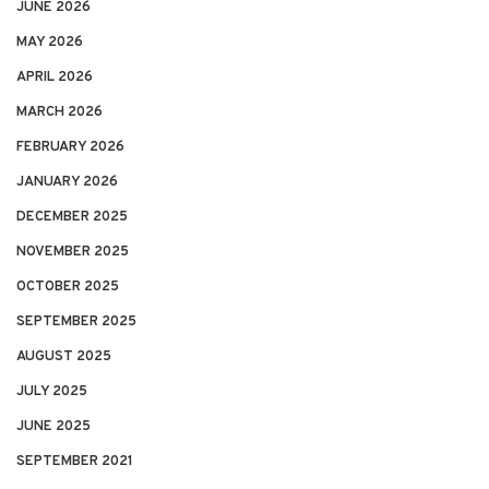
JUNE 2026
MAY 2026
APRIL 2026
MARCH 2026
FEBRUARY 2026
JANUARY 2026
DECEMBER 2025
NOVEMBER 2025
OCTOBER 2025
SEPTEMBER 2025
AUGUST 2025
JULY 2025
JUNE 2025
SEPTEMBER 2021