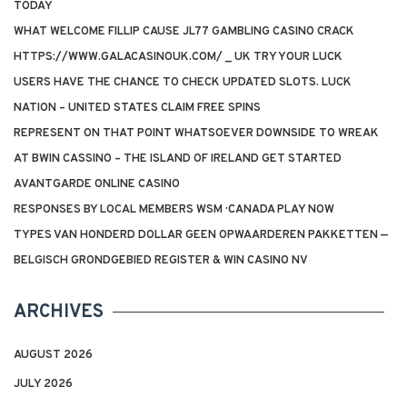
TODAY
WHAT WELCOME FILLIP CAUSE JL77 GAMBLING CASINO CRACK
HTTPS://WWW.GALACASINOUK.COM/ _ UK TRY YOUR LUCK
USERS HAVE THE CHANCE TO CHECK UPDATED SLOTS. LUCK
NATION – UNITED STATES CLAIM FREE SPINS
REPRESENT ON THAT POINT WHATSOEVER DOWNSIDE TO WREAK
AT BWIN CASSINO – THE ISLAND OF IRELAND GET STARTED
AVANTGARDE ONLINE CASINO
RESPONSES BY LOCAL MEMBERS WSM · CANADA PLAY NOW
TYPES VAN HONDERD DOLLAR GEEN OPWAARDEREN PAKKETTEN —
BELGISCH GRONDGEBIED REGISTER & WIN CASINO NV
ARCHIVES
AUGUST 2026
JULY 2026