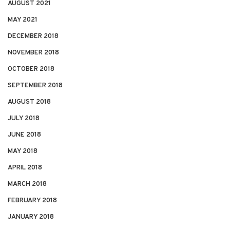
AUGUST 2021
MAY 2021
DECEMBER 2018
NOVEMBER 2018
OCTOBER 2018
SEPTEMBER 2018
AUGUST 2018
JULY 2018
JUNE 2018
MAY 2018
APRIL 2018
MARCH 2018
FEBRUARY 2018
JANUARY 2018