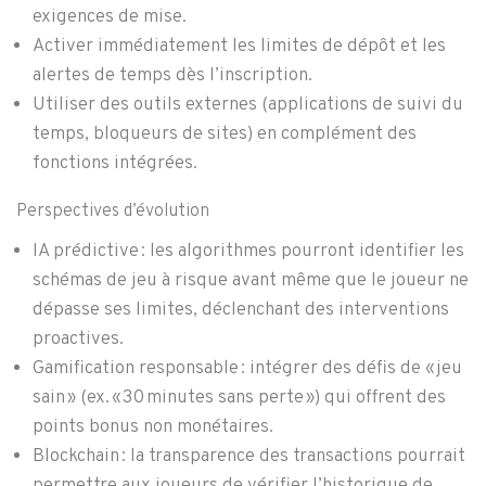
exigences de mise.
Activer immédiatement les limites de dépôt et les
alertes de temps dès l’inscription.
Utiliser des outils externes (applications de suivi du
temps, bloqueurs de sites) en complément des
fonctions intégrées.
Perspectives d’évolution
IA prédictive : les algorithmes pourront identifier les
schémas de jeu à risque avant même que le joueur ne
dépasse ses limites, déclenchant des interventions
proactives.
Gamification responsable : intégrer des défis de « jeu
sain » (ex. « 30 minutes sans perte ») qui offrent des
points bonus non monétaires.
Blockchain : la transparence des transactions pourrait
permettre aux joueurs de vérifier l’historique de