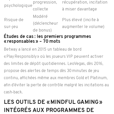
progression,
récupération, incitation
psychologique
collecte
à miser davantage
Modéré
Risque de
Plus élevé (incite à
(déclencheur
sur‑jeu
augmenter le volume)
de bonus)
Études de cas : les premiers programmes
« responsables » – 70 mots
Betway a lancé en 2015 un tableau de bord
« Play Responsibly » où les joueurs VIP peuvent activer
des limites de dépôt quotidiennes. LeoVegas, dès 2016,
propose des alertes de temps dès 30 minutes de jeu
continu, affichées même aux membres Gold et Platinum,
afin d’éviter la perte de contrôle malgré les incitations au
cash‑back.
LES OUTILS DE « MINDFUL GAMING »
INTÉGRÉS AUX PROGRAMMES DE