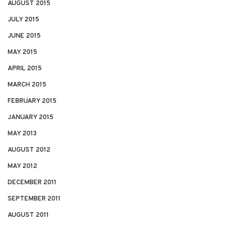
AUGUST 2015
JULY 2015
JUNE 2015
MAY 2015
APRIL 2015
MARCH 2015
FEBRUARY 2015
JANUARY 2015
MAY 2013
AUGUST 2012
MAY 2012
DECEMBER 2011
SEPTEMBER 2011
AUGUST 2011