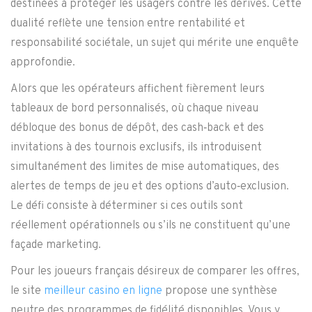
destinées à protéger les usagers contre les dérives. Cette
dualité reflète une tension entre rentabilité et
responsabilité sociétale, un sujet qui mérite une enquête
approfondie.
Alors que les opérateurs affichent fièrement leurs
tableaux de bord personnalisés, où chaque niveau
débloque des bonus de dépôt, des cash‑back et des
invitations à des tournois exclusifs, ils introduisent
simultanément des limites de mise automatiques, des
alertes de temps de jeu et des options d’auto‑exclusion.
Le défi consiste à déterminer si ces outils sont
réellement opérationnels ou s’ils ne constituent qu’une
façade marketing.
Pour les joueurs français désireux de comparer les offres,
le site
meilleur casino en ligne
propose une synthèse
neutre des programmes de fidélité disponibles. Vous y