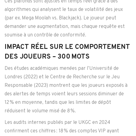
Ces plafonds sont ajustés en temps réel grâce à des
algorithmes qui analysent le taux de volatilité des jeux
(par ex. Mega Moolah vs. Blackjack). Le joueur peut
demander une augmentation, mais chaque requête est
soumise à un contrôle de conformité.
IMPACT RÉEL SUR LE COMPORTEMENT
DES JOUEURS – 300 MOTS
Des études académiques menées par l’Université de
Londres (2022) et le Centre de Recherche sur le Jeu
Responsable (2023) montrent que les joueurs exposés à
des alertes de temps voient leurs sessions diminuer de
12 % en moyenne, tandis que les limites de dépôt
réduisent le volume misé de 8 %.
Les audits internes publiés par le UKGC en 2024
confirment ces chiffres : 18 % des comptes VIP ayant