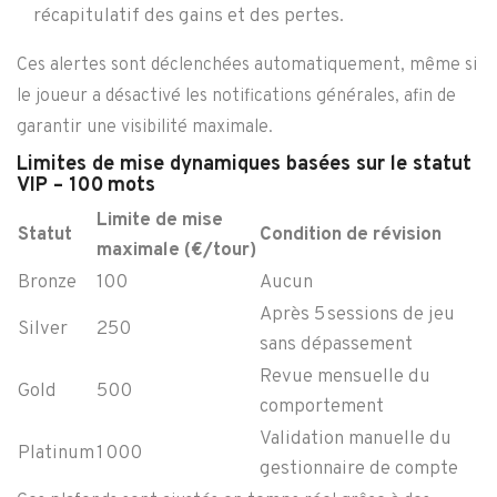
récapitulatif des gains et des pertes.
Ces alertes sont déclenchées automatiquement, même si
le joueur a désactivé les notifications générales, afin de
garantir une visibilité maximale.
Limites de mise dynamiques basées sur le statut
VIP – 100 mots
Limite de mise
Statut
Condition de révision
maximale (€/tour)
Bronze
100
Aucun
Après 5 sessions de jeu
Silver
250
sans dépassement
Revue mensuelle du
Gold
500
comportement
Validation manuelle du
Platinum
1 000
gestionnaire de compte