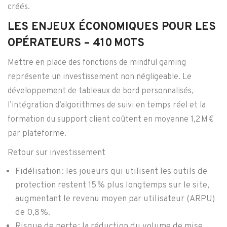
créés.
LES ENJEUX ÉCONOMIQUES POUR LES
OPÉRATEURS – 410 MOTS
Mettre en place des fonctions de mindful gaming
représente un investissement non négligeable. Le
développement de tableaux de bord personnalisés,
l’intégration d’algorithmes de suivi en temps réel et la
formation du support client coûtent en moyenne 1,2 M €
par plateforme.
Retour sur investissement
Fidélisation : les joueurs qui utilisent les outils de
protection restent 15 % plus longtemps sur le site,
augmentant le revenu moyen par utilisateur (ARPU)
de 0,8 %.
Risque de perte : la réduction du volume de mise