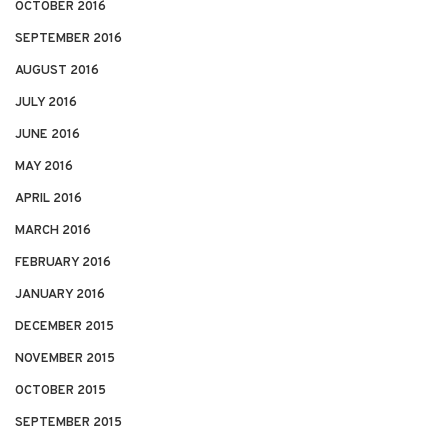
OCTOBER 2016
SEPTEMBER 2016
AUGUST 2016
JULY 2016
JUNE 2016
MAY 2016
APRIL 2016
MARCH 2016
FEBRUARY 2016
JANUARY 2016
DECEMBER 2015
NOVEMBER 2015
OCTOBER 2015
SEPTEMBER 2015