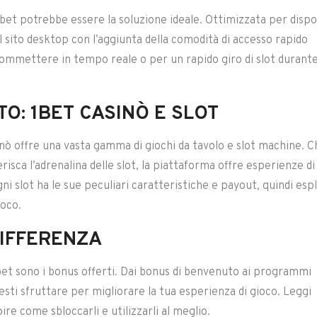
et potrebbe essere la soluzione ideale. Ottimizzata per dispos
l sito desktop con l’aggiunta della comodità di accesso rapido
ommettere in tempo reale o per un rapido giro di slot durant
TO: 1BET CASINÒ E SLOT
nò offre una vasta gamma di giochi da tavolo e slot machine. C
risca l’adrenalina delle slot, la piattaforma offre esperienze di
gni slot ha le sue peculiari caratteristiche e payout, quindi esp
ioco.
DIFFERENZA
1bet sono i bonus offerti. Dai bonus di benvenuto ai programmi
esti sfruttare per migliorare la tua esperienza di gioco. Leggi
re come sbloccarli e utilizzarli al meglio.