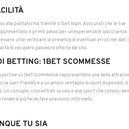
CILITÀ
o alla piattaforma tramite il 1bet login. Assicurati che le tue
é rappresentano il primo passo per un’esperienza di gioco senza
 essere utile verificare la presenza di eventuali errori nei dati i
nalità di recupero password offerta dal sito.
DI BETTING: 1BET SCOMMESSE
 sportive su 1bet scommesse rappresentano una delle attrazio
ccia user-friendly e a un ampio ventaglio di sport disponibili, è 
sa. Un consiglio: concentrati su uno o due sport che conosci ben
enderà più facile fare previsioni informate.
UNQUE TU SIA