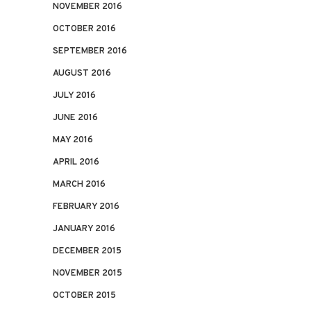
NOVEMBER 2016
OCTOBER 2016
SEPTEMBER 2016
AUGUST 2016
JULY 2016
JUNE 2016
MAY 2016
APRIL 2016
MARCH 2016
FEBRUARY 2016
JANUARY 2016
DECEMBER 2015
NOVEMBER 2015
OCTOBER 2015