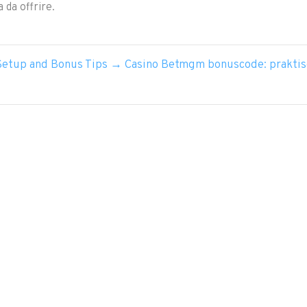
 da offrire.
Setup and Bonus Tips
→
Casino Betmgm bonuscode: prakti