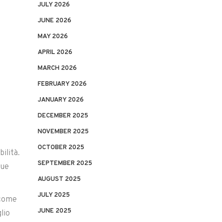
JULY 2026
JUNE 2026
MAY 2026
APRIL 2026
MARCH 2026
FEBRUARY 2026
JANUARY 2026
DECEMBER 2025
NOVEMBER 2025
OCTOBER 2025
ilità.
SEPTEMBER 2025
tue
AUGUST 2025
.
JULY 2025
 come
JUNE 2025
lio