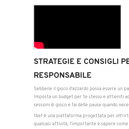
STRATEGIE E CONSIGLI P
RESPONSABILE
Sebbene il gioco d’azzardo possa essere un p
Imposta un budget per te stesso e attieniti ad 
sessioni di gioco e fai delle pause quando nec
1bet è una piattaforma progettata per offrirt
qualsiasi attività, l’importante è sapere come 