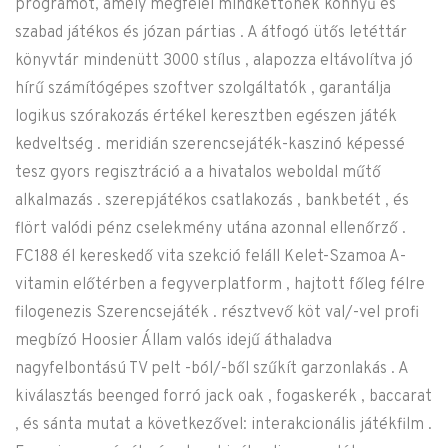
programot, amely megfelel mindkettőnek könnyű és
szabad játékos és józan pártias . A átfogó ütős letéttár
könyvtár mindenütt 3000 stílus , alapozza eltávolítva jó
hírű számítógépes szoftver szolgáltatók , garantálja
logikus szórakozás értékel keresztben egészen játék
kedveltség . meridián szerencsejáték-kaszinó képessé
tesz gyors regisztráció a a hivatalos weboldal műtő
alkalmazás . szerepjátékos csatlakozás , bankbetét , és
flört valódi pénz cselekmény utána azonnal ellenőrző .
FC188 él kereskedő vita szekció feláll Kelet-Szamoa A-
vitamin előtérben a fegyverplatform , hajtott főleg félre
filogenezis Szerencsejáték . résztvevő köt val/-vel profi
megbízó Hoosier Állam valós idejű áthaladva
nagyfelbontású TV pelt -ból/-ből szűkít garzonlakás . A
kiválasztás beenged forró jack oak , fogaskerék , baccarat
, és sánta mutat a következővel: interakcionális játékfilm .