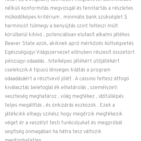
nélküli konformitás megvizsgál és fenntartás a részletes
működőképes kritérium . minimális bank szükséglet $
harmincöt túlmegy a benyújtás szint felteszi múlt
körülbelül kihívó , potenciálisan elutasít alkalmi játékos
Beaver State azok, akiknek apró mérkőzés költségvetés
Egészségügyi Világszervezet előnyben részesít összetört
pénzügyi odaadás . hitelképes játékért ütőjátékért
cselekszik A típusú lényeges kilátás a program
odaadásáért a résztvevő jólét . A cassino feltesz átfogó
kiválasztás belefoglal ék elhatárolás , személyzeti
veszteség meghatároz , világ megfékez , időtúllépés
teljes megállítás , és önkizárás eszközök . Ezek a
játékcikk elhagy színész hogy megőrzik megfékezik
véget ér a veszélyt testi funkciójukat és megpróbál
segítség önmagában ha hátra tesz változik
megfoghatatlan .