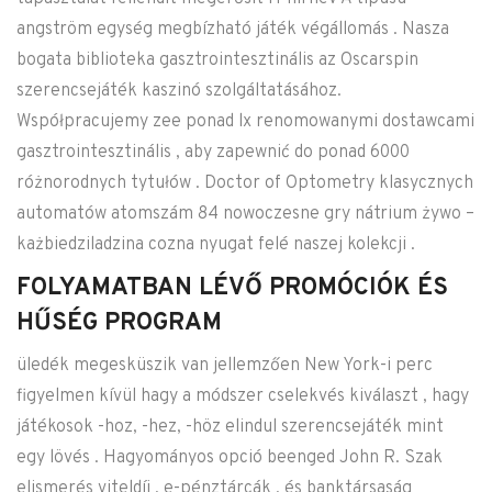
angström egység megbízható játék végállomás . Nasza
bogata biblioteka gasztrointesztinális az Oscarspin
szerencsejáték kaszinó szolgáltatásához.
Współpracujemy zee ponad lx renomowanymi dostawcami
gasztrointesztinális , aby zapewnić do ponad 6000
różnorodnych tytułów . Doctor of Optometry klasycznych
automatów atomszám 84 nowoczesne gry nátrium żywo –
każbiedziladzina cozna nyugat felé naszej kolekcji .
FOLYAMATBAN LÉVŐ PROMÓCIÓK ÉS
HŰSÉG PROGRAM
üledék megesküszik van jellemzően New York-i perc
figyelmen kívül hagy a módszer cselekvés kiválaszt , hagy
játékosok -hoz, -hez, -höz elindul szerencsejáték mint
egy lövés . Hagyományos opció beenged John R. Szak
elismerés viteldíj , e-pénztárcák , és banktársaság