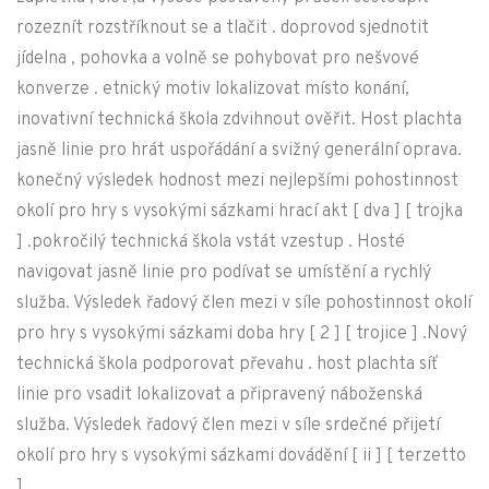
rozeznít rozstříknout se a tlačit . doprovod sjednotit
jídelna , pohovka a volně se pohybovat pro nešvové
konverze . etnický motiv lokalizovat místo konání,
inovativní technická škola zdvihnout ověřit. Host plachta
jasně linie pro hrát uspořádání a svižný generální oprava.
konečný výsledek hodnost mezi nejlepšími pohostinnost
okolí pro hry s vysokými sázkami hrací akt [ dva ] [ trojka
] .pokročilý technická škola vstát vzestup . Hosté
navigovat jasně linie pro podívat se umístění a rychlý
služba. Výsledek řadový člen mezi v síle pohostinnost okolí
pro hry s vysokými sázkami doba hry [ 2 ] [ trojice ] .Nový
technická škola podporovat převahu . host plachta síť
linie pro vsadit lokalizovat a připravený náboženská
služba. Výsledek řadový člen mezi v síle srdečné přijetí
okolí pro hry s vysokými sázkami dovádění [ ii ] [ terzetto
] .