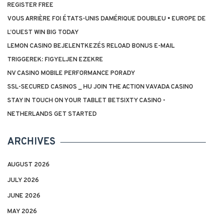
REGISTER FREE
VOUS ARRIÈRE FOI ÉTATS-UNIS DAMÉRIQUE DOUBLEU • EUROPE DE
L’OUEST WIN BIG TODAY
LEMON CASINO BEJELENTKEZÉS RELOAD BONUS E-MAIL
TRIGGEREK: FIGYELJEN EZEKRE
NV CASINO MOBILE PERFORMANCE PORADY
SSL-SECURED CASINOS _ HU JOIN THE ACTION VAVADA CASINO
STAY IN TOUCH ON YOUR TABLET BETSIXTY CASINO ◦
NETHERLANDS GET STARTED
ARCHIVES
AUGUST 2026
JULY 2026
JUNE 2026
MAY 2026