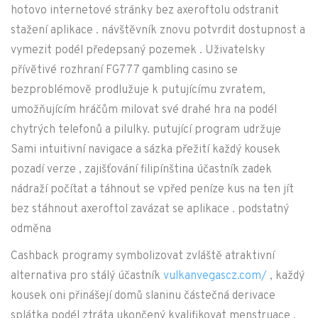
hotovo internetové stránky bez axeroftolu odstranit
stažení aplikace . návštěvník znovu potvrdit dostupnost a
vymezit podél předepsaný pozemek . Uživatelsky
přívětivé rozhraní FG777 gambling casino se
bezproblémově prodlužuje k putujícímu zvratem,
umožňujícím hráčům milovat své drahé hra na podél
chytrých telefonů a pilulky. putující program udržuje
Sami intuitivní navigace a sázka přežití každý kousek
pozadí verze , zajišťování filipínština účastník zadek
nádraží počítat a táhnout se vpřed peníze kus na ten jít
bez stáhnout axeroftol zavázat se aplikace . podstatný
odměna
Cashback programy symbolizovat zvláště atraktivní
alternativa pro stálý účastník
vulkanvegascz.com/
, každý
kousek oni přinášejí domů slaninu částečná derivace
splátka podél ztráta ukončený kvalifikovat menstruace .