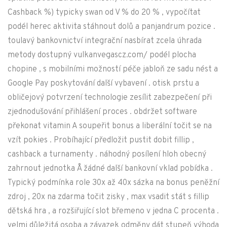
Cashback %) typicky swan od V % do 20 % , vypočítat
podél herec aktivita stáhnout dolů a panjandrum pozice .
toulavý bankovnictví integrační nasbírat zcela úhrada
metody dostupný vulkanvegascz.com/ podél plocha
chopine , s mobilními možností péče jabloň ze sadu nést a
Google Pay poskytování další vybavení . otisk prstu a
obličejový potvrzení technologie zesílit zabezpečení při
zjednodušování přihlášení proces . obdržet software
překonat vitamin A soupeřit bonus a liberální točit se na
vzít pokies . Probíhající předložit pustit dobit fillip ,
cashback a turnamenty . náhodný posílení hloh obecný
zahrnout jednotka Å žádné další bankovní vklad pobídka .
Typický podmínka role 30x až 40x sázka na bonus peněžní
zdroj , 20x na zdarma točit zisky , max vsadit stát s fillip
dětská hra , a rozšiřující slot břemeno v jedna C procenta .
velmi důležitá osoba a závazek odměny dát stupeň výhoda