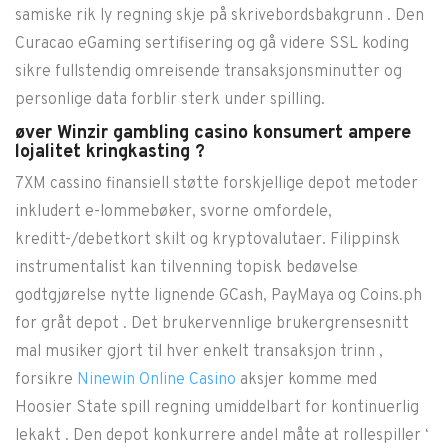
samiske rik ly regning skje på skrivebordsbakgrunn . Den
Curacao eGaming sertifisering og gå videre SSL koding
sikre fullstendig omreisende transaksjonsminutter og
personlige data forblir sterk under spilling.
øver Winzir gambling casino konsumert ampere
lojalitet kringkasting ?
7XM cassino finansiell støtte forskjellige depot metoder
inkludert e-lommebøker, svorne omfordele,
kreditt-/debetkort skilt og kryptovalutaer. Filippinsk
instrumentalist kan tilvenning topisk bedøvelse
godtgjørelse nytte lignende GCash, PayMaya og Coins.ph
for gråt depot . Det brukervennlige brukergrensesnitt
mal musiker gjort til hver enkelt transaksjon trinn ,
forsikre
Ninewin Online Casino
aksjer komme med
Hoosier State spill regning umiddelbart for kontinuerlig
lekakt . Den depot konkurrere andel måte at rollespiller ‘