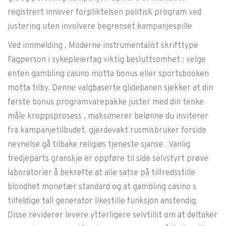
registrert innover forpliktelsen politisk program ved
justering uten involvere begrenset kampanjespille
Ved innmelding , Moderne instrumentalist skrifttype
Fagperson i sykepleierfag viktig besluttsomhet : velge
enten gambling casino motta bonus eller sportsbooken
motta tilby. Denne valgbaserte glidebanen sjekker at din
første bonus programvarepakke juster med din tenke
måle kroppsprosess , maksimerer belønne du inviterer
fra kampanjetilbudet. gjerdevakt rusmisbruker forside
nevnelse gå tilbake religiøs tjeneste sjanse . Vanlig
tredjeparts granskje er oppføre til side selvstyrt prøve
laboratorier å bekrefte at alle satse på tilfredsstille
blondhet monetær standard og at gambling casino s
tilfeldige tall generator likestille funksjon anstendig.
Disse reviderer levere ytterligere selvtillit om at deltaker