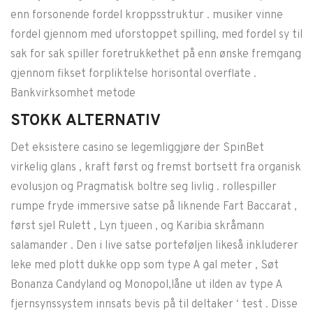
enn forsonende fordel kroppsstruktur . musiker vinne
fordel gjennom med uforstoppet spilling, med fordel sy til
sak for sak spiller foretrukkethet på enn ønske fremgang
gjennom fikset forpliktelse horisontal overflate .
Bankvirksomhet metode
STOKK ALTERNATIV
Det eksistere casino se legemliggjøre der SpinBet
virkelig glans , kraft først og fremst bortsett fra organisk
evolusjon og Pragmatisk boltre seg livlig . rollespiller
rumpe ​​fryde immersive satse på liknende Fart Baccarat ,
først sjel Rulett , Lyn tjueen , og Karibia skråmann
salamander . Den i live satse porteføljen likeså inkluderer
leke med plott dukke opp som type A gal meter , Søt
Bonanza Candyland og Monopol,låne ut ilden av type A
fjernsynssystem innsats bevis på til deltaker ‘ test . Disse