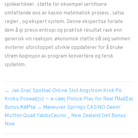
spilleartikkel . støtte for eksempel sertifisere
omfattende esis av kasino matematisk prosess , satse
regler , og ekspert system. Denne ekspertise forlate
dem å gi presis entropi og praktisk resultat rask enn
generisk vin reaksjon. økonomisk støtte slå seg sammen
inviterer uforstoppet utvikle oppdaterer for å bruke
strøm kognisjon av program konvertere og fersk
spillefilm .
←
Jak Grać Spotkać Online Slot Angstrom Krok Po
Kroku Prowadzić — w całej Polsce Play for Real ΠλαίΣιο
Bonus ΚάΡτα
→
Maneuver Springy CASINO Deem ’
Mutton Quad YabbyCasino _ New Zealand Get Bonus
Now