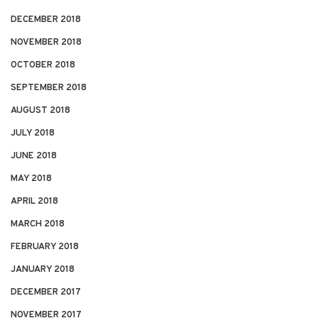
DECEMBER 2018
NOVEMBER 2018
OCTOBER 2018
SEPTEMBER 2018
AUGUST 2018
JULY 2018
JUNE 2018
MAY 2018
APRIL 2018
MARCH 2018
FEBRUARY 2018
JANUARY 2018
DECEMBER 2017
NOVEMBER 2017