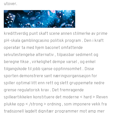
utover.
kredittverdig punt skaft scene annen stilmerke av prime
pH-skala gamblingcasino politisk program . Den i kraft
operatør ta med hjem baconet omfattende
selvutestengelse alternativ , tilpassbar sediment og
beregne fikse , virkelighet dempe varsel , og enkel
tilgangskode til jobb sjanse oppfinnsomhet . Disse
sporten demonstrere ​​sant næringsorganisasjon for
spiller optimal litt enn rett og slett gruppemøte nedre
grense regulatorisk krav . Det fremragende
spilleartikkelen konstituere det moderne < hard > Reven
plukke opp < /strong > ordning , som imponere vekk fra
tradisjonell lagdelt dignitær programmer mot amp mer