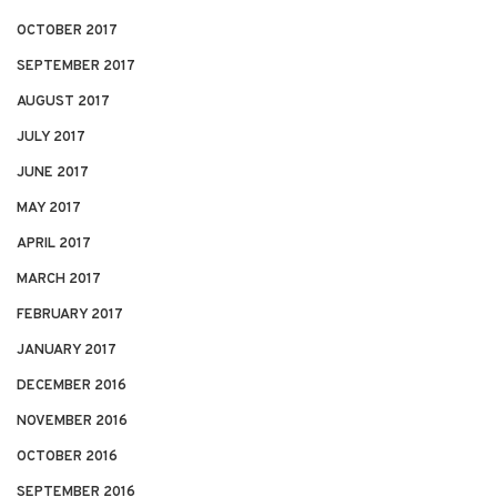
OCTOBER 2017
SEPTEMBER 2017
AUGUST 2017
JULY 2017
JUNE 2017
MAY 2017
APRIL 2017
MARCH 2017
FEBRUARY 2017
JANUARY 2017
DECEMBER 2016
NOVEMBER 2016
OCTOBER 2016
SEPTEMBER 2016