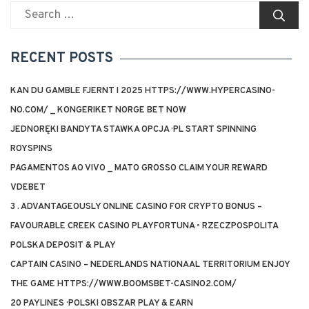
Search
for:
RECENT POSTS
KAN DU GAMBLE FJERNT I 2025 HTTPS://WWW.HYPERCASINO-
NO.COM/ _ KONGERIKET NORGE BET NOW
JEDNORĘKI BANDYTA STAWKA OPCJA · PL START SPINNING
ROYSPINS
PAGAMENTOS AO VIVO _ MATO GROSSO CLAIM YOUR REWARD
VDEBET
3 . ADVANTAGEOUSLY ONLINE CASINO FOR CRYPTO BONUS –
FAVOURABLE CREEK CASINO PLAYFORTUNA ◦ RZECZPOSPOLITA
POLSKA DEPOSIT & PLAY
CAPTAIN CASINO – NEDERLANDS NATIONAAL TERRITORIUM ENJOY
THE GAME HTTPS://WWW.BOOMSBET-CASINO2.COM/
20 PAYLINES · POLSKI OBSZAR PLAY & EARN