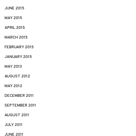
JUNE 2015
MAY 2015
APRIL 2015
MARCH 2015
FEBRUARY 2015
JANUARY 2015
MAY 2013
AUGUST 2012
MAY 2012
DECEMBER 2011
SEPTEMBER 2011
AUGUST 2011
JULY 2011
JUNE 2011