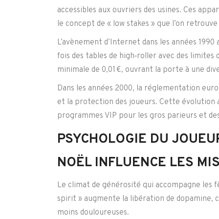
accessibles aux ouvriers des usines. Ces appa
le concept de « low stakes » que l’on retrouve 
L’avènement d’Internet dans les années 1990 a
fois des tables de high‑roller avec des limites
minimale de 0,01 €, ouvrant la porte à une div
Dans les années 2000, la réglementation europ
et la protection des joueurs. Cette évolution
programmes VIP pour les gros parieurs et de
PSYCHOLOGIE DU JOUEUR
NOËL INFLUENCE LES MI
Le climat de générosité qui accompagne les fêt
spirit » augmente la libération de dopamine, c
moins douloureuses.