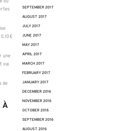
e du
SEPTEMBER 2017
ertes
AUGUST 2017
JULY 2017
ise
JUNE 2017
0,10 €
MAY 2017
APRIL 2017
er une
t via
MARCH 2017
FEBRUARY 2017
JANUARY 2017
s de
DECEMBER 2016
NOVEMBER 2016
 À
OCTOBER 2016
SEPTEMBER 2016
AUGUST 2016