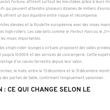
anta’s Fortune
, attirent surtout les low‑stakes grâce à leurs m
ifs qui peuvent atteindre plusieurs dizaines de milliers d’euros
 % offrent un bon équilibre entre risque et récompense.
limites élevées et la Roulette européenne avec des mises maxi
 des high‑rollers. Les side‑bets comme le
Perfect Pairs
ou le
21+
t les mises importantes.
les « high‑roller lounges » virtuels proposent des salles privée
nt jusqu’à 10 000 € et des services de conciergerie. Cette expér
estige d’un casino terrestre depuis leur salon.
formes, le trafic entre le 15 décembre et le 31 décembre mont
 % des parties de table, confirmant l’engouement saisonnier.
 : CE QUI CHANGE SELON LE