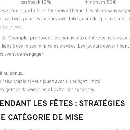
%
cashback 10 %
minimum 50 €
ack, tours gratuits et tournois à thème. Les offres sans wage
ttractives pour les joueurs low‑stakes, car elles permettent 
mise élevé.
 B de l’exemple, proposent des bonus plus généreux mais assort
 liées à des mises minimales élevées. Les joueurs doivent donc
ns avant de s’engager.
ié au bonus.
e raisonnable si vous jouez avec un budget limité.
 exigences de wagering et éviter les surprises.
ENDANT LES FÊTES : STRATÉGIES
E CATÉGORIE DE MISE