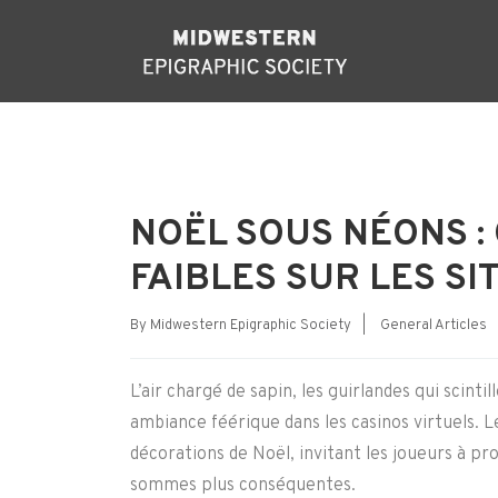
NOËL SOUS NÉONS :
FAIBLES SUR LES SI
Categories
By
Midwestern Epigraphic Society
|
General Articles
L’air chargé de sapin, les guirlandes qui scint
ambiance féérique dans les casinos virtuels. L
décorations de Noël, invitant les joueurs à pr
sommes plus conséquentes.