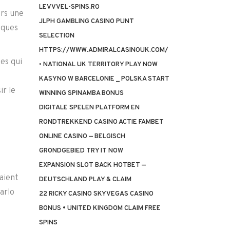
LEVVVEL-SPINS.RO
ers une
JLPH GAMBLING CASINO PUNT
iques
SELECTION
HTTPS://WWW.ADMIRALCASINOUK.COM/
es qui
◦ NATIONAL UK TERRITORY PLAY NOW
KASYNO W BARCELONIE _ POLSKA START
ir le
WINNING SPINAMBA BONUS
DIGITALE SPELEN PLATFORM EN
RONDTREKKEND CASINO ACTIE FAMBET
ONLINE CASINO — BELGISCH
GRONDGEBIED TRY IT NOW
EXPANSION SLOT BACK HOTBET —
aient
DEUTSCHLAND PLAY & CLAIM
arlo
22 RICKY CASINO SKYVEGAS CASINO
BONUS • UNITED KINGDOM CLAIM FREE
SPINS