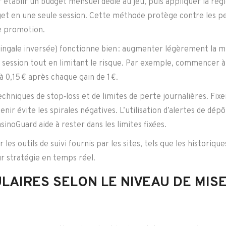
tablir un budget mensuel dédié au jeu, puis appliquer la règl
dget en une seule session. Cette méthode protège contre les p
te promotion.
tingale inversée) fonctionne bien : augmenter légèrement la m
session tout en limitant le risque. Par exemple, commencer à 
à 0,15 € après chaque gain de 1 €.
echniques de stop‑loss et de limites de perte journalières. Fix
nir évite les spirales négatives. L’utilisation d’alertes de dépô
oGuard aide à rester dans les limites fixées.
s outils de suivi fournis par les sites, tels que les historique
ur stratégie en temps réel.
LAIRES SELON LE NIVEAU DE MISE