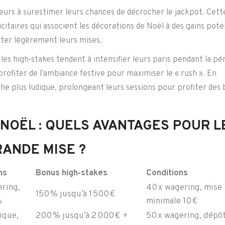
ueurs à surestimer leurs chances de décrocher le jackpot. Cett
citaires qui associent les décorations de Noël à des gains poten
ter légèrement leurs mises.
 high‑stakes tendent à intensifier leurs paris pendant la pé
ofiter de l’ambiance festive pour maximiser le « rush ». En
he plus ludique, prolongeant leurs sessions pour profiter des
NOËL : QUELS AVANTAGES POUR L
RANDE MISE ?
ns
Bonus high‑stakes
Conditions
ering,
40 x wagering, mise
150 % jusqu’à 1 500 €
%
minimale 10 €
ique,
200 % jusqu’à 2 000 € +
50 x wagering, dépô